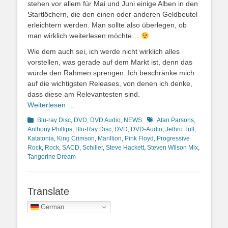
stehen vor allem für Mai und Juni einige Alben in den
Startlöchern, die den einen oder anderen Geldbeutel
erleichtern werden. Man sollte also überlegen, ob
man wirklich weiterlesen möchte…
Wie dem auch sei, ich werde nicht wirklich alles
vorstellen, was gerade auf dem Markt ist, denn das
würde den Rahmen sprengen. Ich beschränke mich
auf die wichtigsten Releases, von denen ich denke,
dass diese am Relevantesten sind.
Weiterlesen …
Kategorien
Schlagworte
Blu-ray Disc
,
DVD
,
DVD Audio
,
NEWS
Alan Parsons
,
Anthony Phillips
,
Blu-Ray Disc
,
DVD
,
DVD-Audio
,
Jethro Tull
,
Katatonia
,
King Crimson
,
Marillion
,
Pink Floyd
,
Progressive
Rock
,
Rock
,
SACD
,
Schiller
,
Steve Hackett
,
Steven Wilson Mix
,
Tangerine Dream
Translate
German