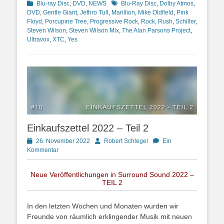
Kategorien
Schlagworte
Blu-ray Disc
,
DVD
,
NEWS
Blu-Ray Disc
,
Dolby Atmos
,
DVD
,
Gentle Giant
,
Jethro Tull
,
Marillion
,
Mike Oldfield
,
Pink
Floyd
,
Porcupine Tree
,
Progressive Rock
,
Rock
,
Rush
,
Schiller
,
Steven Wilson
,
Steven Wilson Mix
,
The Alan Parsons Project
,
Ultravox
,
XTC
,
Yes
Einkaufszettel 2022 – Teil 2
Posted
Autor
26. November 2022
Robert Schlegel
Ein
on
Kommentar
Neue Veröffentlichungen in Surround Sound 2022 –
TEIL 2
In den letzten Wochen und Monaten wurden wir
Freunde von räumlich erklingender Musik mit neuen