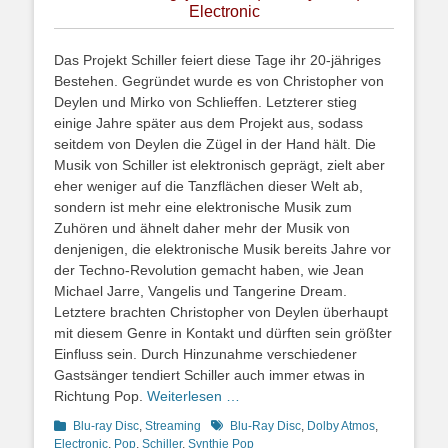
Electronic
Das Projekt Schiller feiert diese Tage ihr 20-jähriges
Bestehen. Gegründet wurde es von Christopher von
Deylen und Mirko von Schlieffen. Letzterer stieg
einige Jahre später aus dem Projekt aus, sodass
seitdem von Deylen die Zügel in der Hand hält. Die
Musik von Schiller ist elektronisch geprägt, zielt aber
eher weniger auf die Tanzflächen dieser Welt ab,
sondern ist mehr eine elektronische Musik zum
Zuhören und ähnelt daher mehr der Musik von
denjenigen, die elektronische Musik bereits Jahre vor
der Techno-Revolution gemacht haben, wie Jean
Michael Jarre, Vangelis und Tangerine Dream.
Letztere brachten Christopher von Deylen überhaupt
mit diesem Genre in Kontakt und dürften sein größter
Einfluss sein. Durch Hinzunahme verschiedener
Gastsänger tendiert Schiller auch immer etwas in
Richtung Pop.
Weiterlesen …
Kategorien
Schlagworte
Blu-ray Disc
,
Streaming
Blu-Ray Disc
,
Dolby Atmos
,
Electronic
,
Pop
,
Schiller
,
Synthie Pop