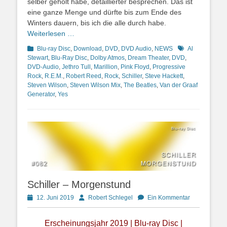
selber geholt habe, detaillierter besprechen. Das ist
eine ganze Menge und dürfte bis zum Ende des
Winters dauern, bis ich die alle durch habe.
Weiterlesen …
Kategorien
Schlagworte
Blu-ray Disc
,
Download
,
DVD
,
DVD Audio
,
NEWS
Al
Stewart
,
Blu-Ray Disc
,
Dolby Atmos
,
Dream Theater
,
DVD
,
DVD-Audio
,
Jethro Tull
,
Marillion
,
Pink Floyd
,
Progressive
Rock
,
R.E.M.
,
Robert Reed
,
Rock
,
Schiller
,
Steve Hackett
,
Steven Wilson
,
Steven Wilson Mix
,
The Beatles
,
Van der Graaf
Generator
,
Yes
Schiller – Morgenstund
Posted
Autor
12. Juni 2019
Robert Schlegel
Ein Kommentar
on
Erscheinungsjahr 2019 | Blu-ray Disc |