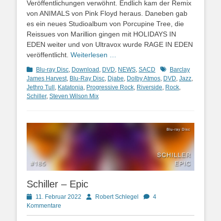
Veröffentlichungen verwöhnt. Endlich kam der Remix
von ANIMALS von Pink Floyd heraus. Daneben gab
es ein neues Studioalbum von Porcupine Tree, die
Reissues von Marillion gingen mit HOLIDAYS IN
EDEN weiter und von Ultravox wurde RAGE IN EDEN
veröffentlicht.
Weiterlesen …
Kategorien
Schlagworte
Blu-ray Disc
,
Download
,
DVD
,
NEWS
,
SACD
Barclay
James Harvest
,
Blu-Ray Disc
,
Djabe
,
Dolby Atmos
,
DVD
,
Jazz
,
Jethro Tull
,
Katatonia
,
Progressive Rock
,
Riverside
,
Rock
,
Schiller
,
Steven Wilson Mix
Schiller – Epic
Posted
Autor
11. Februar 2022
Robert Schlegel
4
on
Kommentare