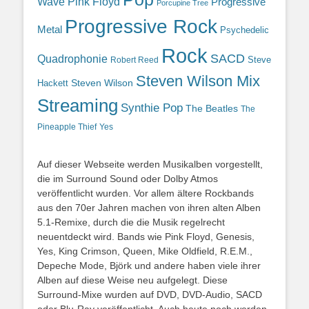
Wave
Pink Floyd
Progressive
Porcupine Tree
Progressive Rock
Metal
Psychedelic
Rock
SACD
Quadrophonie
Steve
Robert Reed
Steven Wilson Mix
Hackett
Steven Wilson
Streaming
Synthie Pop
The Beatles
The
Yes
Pineapple Thief
Auf dieser Webseite werden Musikalben vorgestellt,
die im Surround Sound oder Dolby Atmos
veröffentlicht wurden. Vor allem ältere Rockbands
aus den 70er Jahren machen von ihren alten Alben
5.1-Remixe, durch die die Musik regelrecht
neuentdeckt wird. Bands wie Pink Floyd, Genesis,
Yes, King Crimson, Queen, Mike Oldfield, R.E.M.,
Depeche Mode, Björk und andere haben viele ihrer
Alben auf diese Weise neu aufgelegt. Diese
Surround-Mixe wurden auf DVD, DVD-Audio, SACD