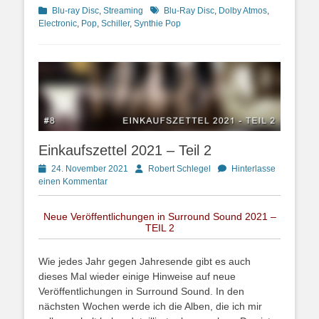
Kategorien
Schlagworte
Blu-ray Disc
,
Streaming
Blu-Ray Disc
,
Dolby Atmos
,
Electronic
,
Pop
,
Schiller
,
Synthie Pop
Einkaufszettel 2021 – Teil 2
Posted
Autor
24. November 2021
Robert Schlegel
Hinterlasse
on
einen Kommentar
Neue Veröffentlichungen in Surround Sound 2021 –
TEIL 2
Wie jedes Jahr gegen Jahresende gibt es auch
dieses Mal wieder einige Hinweise auf neue
Veröffentlichungen in Surround Sound. In den
nächsten Wochen werde ich die Alben, die ich mir