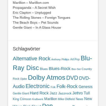
Marillion – Marillion.com
Propaganda – A Secret Wish
Eric Clapton – Unplugged
The Rolling Stones – Foreign Tongues
The Beach Boys – Pet Sounds
Gentle Giant – In A Glass House
Schlagwörter
Blu-
Alternative Rock
Art Pop
Anthony Phillips
Ray Disc
Blues-Rock
Blues
Country
Box-Set
Dolby Atmos
DVD
DVD-
Rock
Djabe
Electronic
Audio
Folk-Rock
Genesis
Folk
Hard Rock
Jazz
Jethro Tull
Jazzrock
Gentle Giant
Marillion
New
King Crimson
News
Mike Oldfield
Kraftwerk
Pop