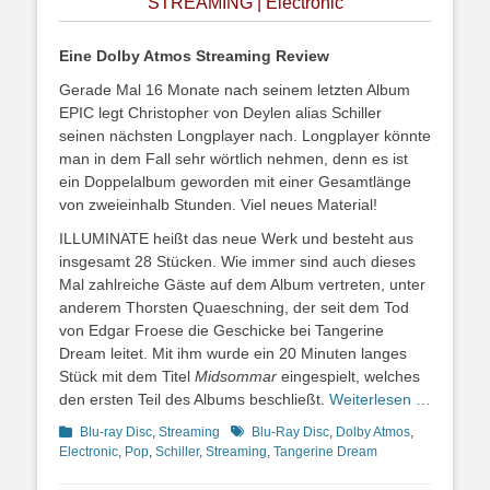
STREAMING | Electronic
Eine Dolby Atmos Streaming Review
Gerade Mal 16 Monate nach seinem letzten Album
EPIC legt Christopher von Deylen alias Schiller
seinen nächsten Longplayer nach. Longplayer könnte
man in dem Fall sehr wörtlich nehmen, denn es ist
ein Doppelalbum geworden mit einer Gesamtlänge
von zweieinhalb Stunden. Viel neues Material!
ILLUMINATE heißt das neue Werk und besteht aus
insgesamt 28 Stücken. Wie immer sind auch dieses
Mal zahlreiche Gäste auf dem Album vertreten, unter
anderem Thorsten Quaeschning, der seit dem Tod
von Edgar Froese die Geschicke bei Tangerine
Dream leitet. Mit ihm wurde ein 20 Minuten langes
Stück mit dem Titel
Midsommar
eingespielt, welches
den ersten Teil des Albums beschließt.
Weiterlesen …
Kategorien
Schlagworte
Blu-ray Disc
,
Streaming
Blu-Ray Disc
,
Dolby Atmos
,
Electronic
,
Pop
,
Schiller
,
Streaming
,
Tangerine Dream