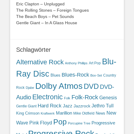
Eric Clapton – Unplugged
The Rolling Stones – Foreign Tongues
The Beach Boys – Pet Sounds
Gentle Giant – In A Glass House
Schlagwörter
Blu-
Alternative Rock
Art Pop
Anthony Phillips
Ray Disc
Blues-Rock
Blues
Country
Box-Set
Dolby Atmos
DVD
DVD-
Rock
Djabe
Electronic
Audio
Folk-Rock
Genesis
Folk
Hard Rock
Jazz
Jethro Tull
Jazzrock
Gentle Giant
Marillion
New
King Crimson
News
Mike Oldfield
Kraftwerk
Pop
Wave
Pink Floyd
Progressive
Porcupine Tree
Progressive Rock