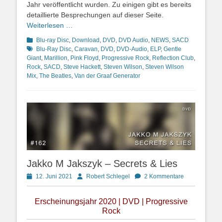
Jahr veröffentlicht wurden. Zu einigen gibt es bereits
detaillierte Besprechungen auf dieser Seite.
Weiterlesen …
Kategorien
Schlagwor
Blu-ray Disc
,
Download
,
DVD
,
DVD Audio
,
NEWS
,
SACD
Blu-Ray Disc
,
Caravan
,
DVD
,
DVD-Audio
,
ELP
,
Gentle
Giant
,
Marillion
,
Pink Floyd
,
Progressive Rock
,
Reflection Club
,
Rock
,
SACD
,
Steve Hackett
,
Steven Wilson
,
Steven Wilson
Mix
,
The Beatles
,
Van der Graaf Generator
Jakko M Jakszyk – Secrets & Lies
Posted
Autor
12. Juni 2021
Robert Schlegel
2 Kommentare
on
Erscheinungsjahr 2020 | DVD | Progressive
Rock