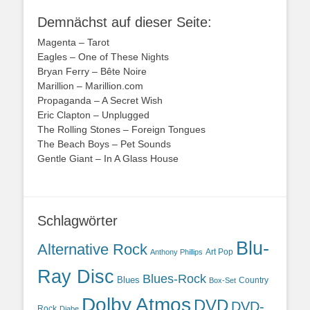
Demnächst auf dieser Seite:
Magenta – Tarot
Eagles – One of These Nights
Bryan Ferry – Bête Noire
Marillion – Marillion.com
Propaganda – A Secret Wish
Eric Clapton – Unplugged
The Rolling Stones – Foreign Tongues
The Beach Boys – Pet Sounds
Gentle Giant – In A Glass House
Schlagwörter
Blu-
Alternative Rock
Art Pop
Anthony Phillips
Ray Disc
Blues-Rock
Blues
Country
Box-Set
Dolby Atmos
DVD
DVD-
Rock
Djabe