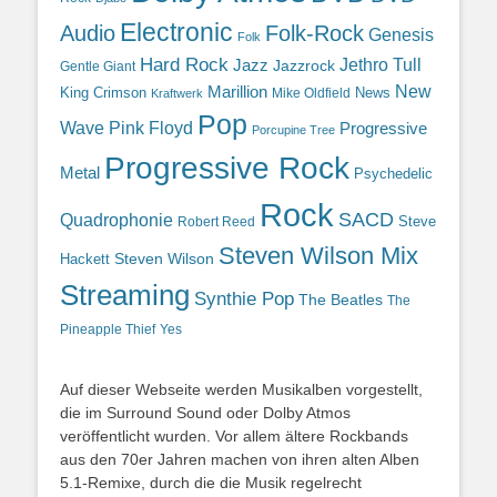
Electronic
Audio
Folk-Rock
Genesis
Folk
Hard Rock
Jazz
Jethro Tull
Jazzrock
Gentle Giant
Marillion
New
King Crimson
News
Mike Oldfield
Kraftwerk
Pop
Wave
Pink Floyd
Progressive
Porcupine Tree
Progressive Rock
Metal
Psychedelic
Rock
SACD
Quadrophonie
Steve
Robert Reed
Steven Wilson Mix
Hackett
Steven Wilson
Streaming
Synthie Pop
The Beatles
The
Yes
Pineapple Thief
Auf dieser Webseite werden Musikalben vorgestellt,
die im Surround Sound oder Dolby Atmos
veröffentlicht wurden. Vor allem ältere Rockbands
aus den 70er Jahren machen von ihren alten Alben
5.1-Remixe, durch die die Musik regelrecht