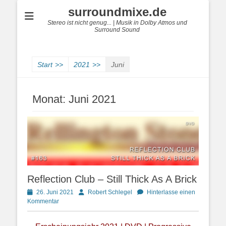
surroundmixe.de
Stereo ist nicht genug... | Musik in Dolby Atmos und
Surround Sound
Start
>>
2021
>>
Juni
Monat:
Juni 2021
Reflection Club – Still Thick As A Brick
Posted
Autor
26. Juni 2021
Robert Schlegel
Hinterlasse einen
on
Kommentar