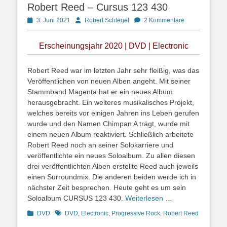
Robert Reed – Cursus 123 430
Posted
Autor
3. Juni 2021
Robert Schlegel
2 Kommentare
on
Erscheinungsjahr 2020 | DVD | Electronic
Robert Reed war im letzten Jahr sehr fleißig, was das
Veröffentlichen von neuen Alben angeht. Mit seiner
Stammband Magenta hat er ein neues Album
herausgebracht. Ein weiteres musikalisches Projekt,
welches bereits vor einigen Jahren ins Leben gerufen
wurde und den Namen Chimpan A trägt, wurde mit
einem neuen Album reaktiviert. Schließlich arbeitete
Robert Reed noch an seiner Solokarriere und
veröffentlichte ein neues Soloalbum. Zu allen diesen
drei veröffentlichten Alben erstellte Reed auch jeweils
einen Surroundmix. Die anderen beiden werde ich in
nächster Zeit besprechen. Heute geht es um sein
Soloalbum CURSUS 123 430.
Weiterlesen …
Kategorien
Schlagworte
DVD
DVD
,
Electronic
,
Progressive Rock
,
Robert Reed