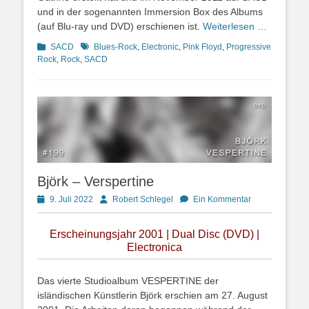
und in der sogenannten Immersion Box des Albums
(auf Blu-ray und DVD) erschienen ist.
Weiterlesen …
Kategorien
Schlagworte
SACD
Blues-Rock
,
Electronic
,
Pink Floyd
,
Progressive
Rock
,
Rock
,
SACD
Björk – Verspertine
Posted
Autor
9. Juli 2022
Robert Schlegel
Ein Kommentar
on
Erscheinungsjahr 2001 | Dual Disc (DVD) |
Electronica
Das vierte Studioalbum VESPERTINE der
isländischen Künstlerin Björk erschien am 27. August