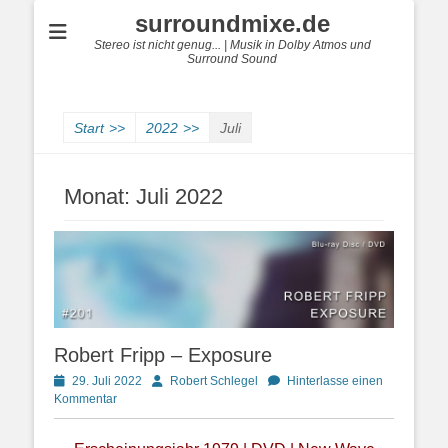
surroundmixe.de
Stereo ist nicht genug... | Musik in Dolby Atmos und
Surround Sound
Start
>>
2022
>>
Juli
Monat:
Juli 2022
Robert Fripp – Exposure
Posted
Autor
29. Juli 2022
Robert Schlegel
Hinterlasse einen
on
Kommentar