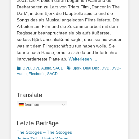
2001. Die Arbeiten daran begannen während der
Dreharbeiten zu Lars von Triers Film „Dancer In The
Dark“, in dem Björk die Hauptrolle spielte und die
Songs des als Musical angelegten Films lieferte. Die
Arbeiten am Film und die Zusammenarbeit mit dem
Regisseur beanspruchten sie bis aufs äußerste,
sodass Björk anschließend sagte, dass sie nie wieder
was mit dem Filmgeschäft zu tun haben wolle. Sie
kehrte nach Hause, erholte sich da und lieferte ihre
introvertierteste Platte ab.
Weiterlesen …
Kategorien
Schlagworte
DVD
,
DVD Audio
,
SACD
Björk
,
Dual Disc
,
DVD
,
DVD-
Audio
,
Electronic
,
SACD
Translate
German
Letzte Beiträge
The Stooges – The Stooges
Jethro Tull – Under Wraps