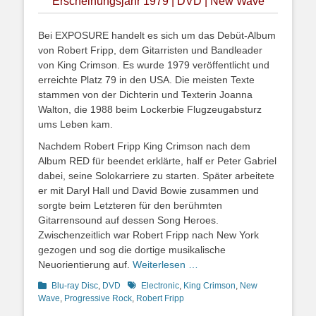
Erscheinungsjahr 1979 | DVD | New Wave
Bei EXPOSURE handelt es sich um das Debüt-Album
von Robert Fripp, dem Gitarristen und Bandleader
von King Crimson. Es wurde 1979 veröffentlicht und
erreichte Platz 79 in den USA. Die meisten Texte
stammen von der Dichterin und Texterin Joanna
Walton, die 1988 beim Lockerbie Flugzeugabsturz
ums Leben kam.
Nachdem Robert Fripp King Crimson nach dem
Album RED für beendet erklärte, half er Peter Gabriel
dabei, seine Solokarriere zu starten. Später arbeitete
er mit Daryl Hall und David Bowie zusammen und
sorgte beim Letzteren für den berühmten
Gitarrensound auf dessen Song Heroes.
Zwischenzeitlich war Robert Fripp nach New York
gezogen und sog die dortige musikalische
Neuorientierung auf.
Weiterlesen …
Kategorien
Schlagworte
Blu-ray Disc
,
DVD
Electronic
,
King Crimson
,
New
Wave
,
Progressive Rock
,
Robert Fripp