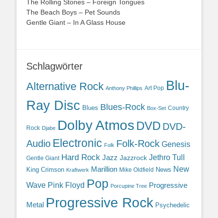
The Rolling Stones – Foreign Tongues
The Beach Boys – Pet Sounds
Gentle Giant – In A Glass House
Schlagwörter
Blu-
Alternative Rock
Art Pop
Anthony Phillips
Ray Disc
Blues-Rock
Blues
Country
Box-Set
Dolby Atmos
DVD
DVD-
Rock
Djabe
Electronic
Audio
Folk-Rock
Genesis
Folk
Hard Rock
Jazz
Jethro Tull
Jazzrock
Gentle Giant
Marillion
New
King Crimson
News
Mike Oldfield
Kraftwerk
Pop
Wave
Pink Floyd
Progressive
Porcupine Tree
Progressive Rock
Metal
Psychedelic