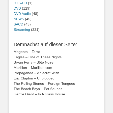
DTS-CD
(1)
DVD
(129)
DVD Audio
(48)
NEWS
(45)
SACD
(43)
Streaming
(221)
Demnächst auf dieser Seite:
Magenta – Tarot
Eagles – One of These Nights
Bryan Ferry – Bête Noire
Marillion – Marillion.com
Propaganda – A Secret Wish
Eric Clapton – Unplugged
The Rolling Stones – Foreign Tongues
The Beach Boys – Pet Sounds
Gentle Giant – In A Glass House