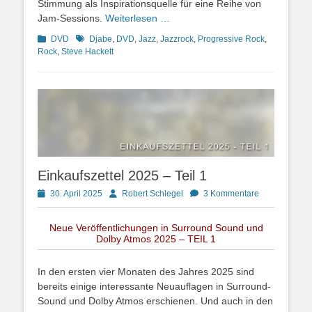
Stimmung als Inspirationsquelle für eine Reihe von
Jam-Sessions.
Weiterlesen …
Kategorien
Schlagworte
DVD
Djabe
,
DVD
,
Jazz
,
Jazzrock
,
Progressive Rock
,
Rock
,
Steve Hackett
Einkaufszettel 2025 – Teil 1
Posted
Autor
30. April 2025
Robert Schlegel
3 Kommentare
on
Neue Veröffentlichungen in Surround Sound und
Dolby Atmos 2025 – TEIL 1
In den ersten vier Monaten des Jahres 2025 sind
bereits einige interessante Neuauflagen in Surround-
Sound und Dolby Atmos erschienen. Und auch in den