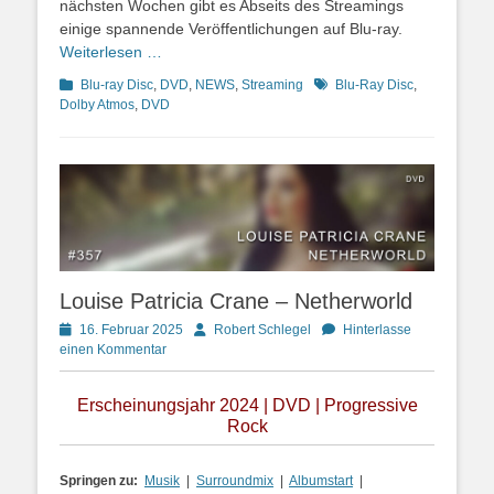
nächsten Wochen gibt es Abseits des Streamings
einige spannende Veröffentlichungen auf Blu-ray.
Weiterlesen …
Kategorien
Schlagworte
Blu-ray Disc
,
DVD
,
NEWS
,
Streaming
Blu-Ray Disc
,
Dolby Atmos
,
DVD
Louise Patricia Crane – Netherworld
Posted
Autor
16. Februar 2025
Robert Schlegel
Hinterlasse
on
einen Kommentar
Erscheinungsjahr 2024 | DVD | Progressive
Rock
Springen zu:
Musik
|
Surroundmix
|
Albumstart
|