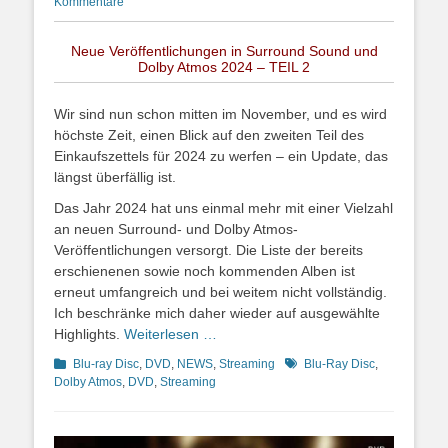
on
Kommentare
Neue Veröffentlichungen in Surround Sound und
Dolby Atmos 2024 – TEIL 2
Wir sind nun schon mitten im November, und es wird
höchste Zeit, einen Blick auf den zweiten Teil des
Einkaufszettels für 2024 zu werfen – ein Update, das
längst überfällig ist.
Das Jahr 2024 hat uns einmal mehr mit einer Vielzahl
an neuen Surround- und Dolby Atmos-
Veröffentlichungen versorgt. Die Liste der bereits
erschienenen sowie noch kommenden Alben ist
erneut umfangreich und bei weitem nicht vollständig.
Ich beschränke mich daher wieder auf ausgewählte
Highlights.
Weiterlesen …
Kategorien
Schlagworte
Blu-ray Disc
,
DVD
,
NEWS
,
Streaming
Blu-Ray Disc
,
Dolby Atmos
,
DVD
,
Streaming