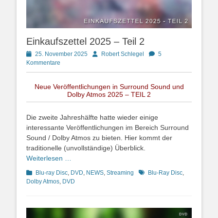
Einkaufszettel 2025 – Teil 2
Posted
Autor
25. November 2025
Robert Schlegel
5
on
Kommentare
Neue Veröffentlichungen in Surround Sound und
Dolby Atmos 2025 – TEIL 2
Die zweite Jahreshälfte hatte wieder einige
interessante Veröffentlichungen im Bereich Surround
Sound / Dolby Atmos zu bieten. Hier kommt der
traditionelle (unvollständige) Überblick.
Weiterlesen …
Kategorien
Schlagworte
Blu-ray Disc
,
DVD
,
NEWS
,
Streaming
Blu-Ray Disc
,
Dolby Atmos
,
DVD