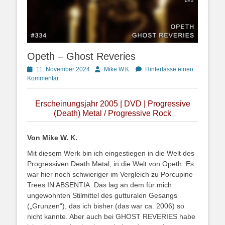
Opeth – Ghost Reveries
Posted
Autor
11. November 2024
Mike W.K.
Hinterlasse einen
on
Kommentar
Erscheinungsjahr 2005 | DVD | Progressive
(Death) Metal / Progressive Rock
Von Mike W. K.
Mit diesem Werk bin ich eingestiegen in die Welt des
Progressiven Death Metal, in die Welt von Opeth. Es
war hier noch schwieriger im Vergleich zu Porcupine
Trees IN ABSENTIA. Das lag an dem für mich
ungewohnten Stilmittel des gutturalen Gesangs
(„Grunzen“), das ich bisher (das war ca. 2006) so
nicht kannte. Aber auch bei GHOST REVERIES habe