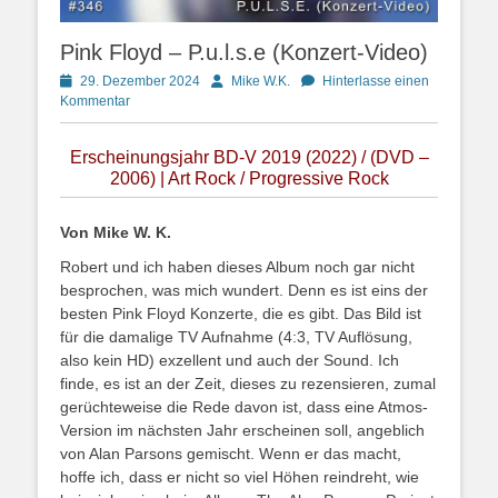
Pink Floyd – P.u.l.s.e (Konzert-Video)
Posted
Autor
29. Dezember 2024
Mike W.K.
Hinterlasse einen
on
Kommentar
Erscheinungsjahr BD-V 2019 (2022) / (DVD –
2006) | Art Rock / Progressive Rock
Von Mike W. K.
Robert und ich haben dieses Album noch gar nicht
besprochen, was mich wundert. Denn es ist eins der
besten Pink Floyd Konzerte, die es gibt. Das Bild ist
für die damalige TV Aufnahme (4:3, TV Auflösung,
also kein HD) exzellent und auch der Sound. Ich
finde, es ist an der Zeit, dieses zu rezensieren, zumal
gerüchteweise die Rede davon ist, dass eine Atmos-
Version im nächsten Jahr erscheinen soll, angeblich
von Alan Parsons gemischt. Wenn er das macht,
hoffe ich, dass er nicht so viel Höhen reindreht, wie