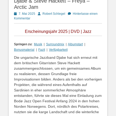
Djabe & Steve Hackett – Freya –
Arctic Jam
Posted
Autor
7. Mai 2025
Robert Schlegel
Hinterlasse einen
on
Kommentar
Erscheinungsjahr 2025 | DVD | Jazz
Springen zu:
Musik
|
Surroundmix
|
Albumstart
|
Bonusmaterial
|
Fazit
|
Verfügbarkeit
Die ungarische Jazzband Djabe hat sich erneut mit
dem britischen Gitarristen Steve Hackett
zusammengeschlossen, um ein gemeinsames Album
zu realisieren, dessen Grundlage freie
Improvisationen bilden. Anders als bei den vorherigen
Projekten, die während eines Aufenthalts auf
Sardinien in eher sommerlicher Atmosphäre
entstanden, führte sie dieses Mal eine Einladung zum
Bodø Jazz Open Festival Anfang 2024 in den hohen
Norden Norwegens. Dort, nördlich des Polarkreises,
nutzten sie die karge Landschaft und die winterliche