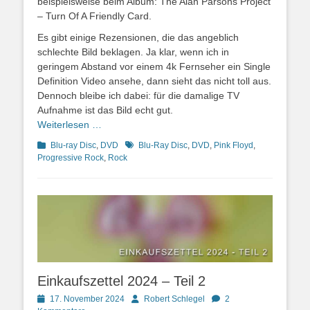
beispielsweise beim Album: The Alan Parsons Project
– Turn Of A Friendly Card.
Es gibt einige Rezensionen, die das angeblich
schlechte Bild beklagen. Ja klar, wenn ich in
geringem Abstand vor einem 4k Fernseher ein Single
Definition Video ansehe, dann sieht das nicht toll aus.
Dennoch bleibe ich dabei: für die damalige TV
Aufnahme ist das Bild echt gut.
Weiterlesen …
Kategorien
Schlagworte
Blu-ray Disc
,
DVD
Blu-Ray Disc
,
DVD
,
Pink Floyd
,
Progressive Rock
,
Rock
Einkaufszettel 2024 – Teil 2
Posted
Autor
17. November 2024
Robert Schlegel
2