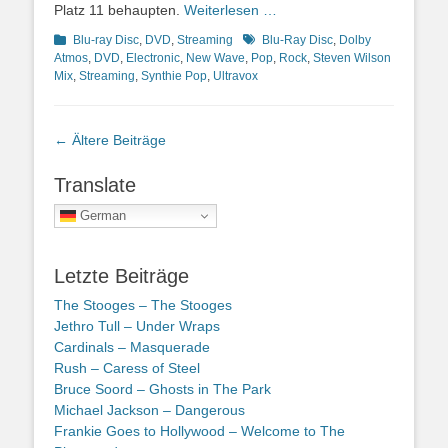
Platz 11 behaupten.
Weiterlesen …
Kategorien
Schlagworte
Blu-ray Disc
,
DVD
,
Streaming
Blu-Ray Disc
,
Dolby
Atmos
,
DVD
,
Electronic
,
New Wave
,
Pop
,
Rock
,
Steven Wilson
Mix
,
Streaming
,
Synthie Pop
,
Ultravox
Beitragsnavigation
←
Ältere Beiträge
Translate
German
Letzte Beiträge
The Stooges – The Stooges
Jethro Tull – Under Wraps
Cardinals – Masquerade
Rush – Caress of Steel
Bruce Soord – Ghosts in The Park
Michael Jackson – Dangerous
Frankie Goes to Hollywood – Welcome to The