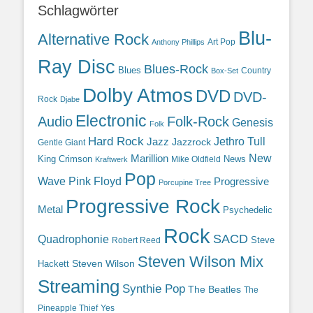
Schlagwörter
Blu-
Alternative Rock
Art Pop
Anthony Phillips
Ray Disc
Blues-Rock
Blues
Country
Box-Set
Dolby Atmos
DVD
DVD-
Rock
Djabe
Electronic
Audio
Folk-Rock
Genesis
Folk
Hard Rock
Jazz
Jethro Tull
Jazzrock
Gentle Giant
Marillion
New
King Crimson
News
Mike Oldfield
Kraftwerk
Pop
Wave
Pink Floyd
Progressive
Porcupine Tree
Progressive Rock
Metal
Psychedelic
Rock
SACD
Quadrophonie
Steve
Robert Reed
Steven Wilson Mix
Hackett
Steven Wilson
Streaming
Synthie Pop
The Beatles
The
Yes
Pineapple Thief