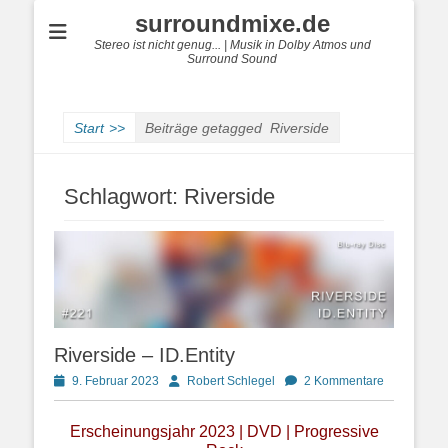
surroundmixe.de
Stereo ist nicht genug... | Musik in Dolby Atmos und
Surround Sound
Start
>>
Beiträge getagged
Riverside
Schlagwort:
Riverside
Riverside – ID.Entity
Posted
Autor
9. Februar 2023
Robert Schlegel
2 Kommentare
on
Erscheinungsjahr 2023 | DVD | Progressive