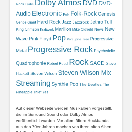
Dolby Atmos
DVD
DVD-
Rock
Djabe
Electronic
Audio
Folk-Rock
Genesis
Folk
Hard Rock
Jazz
Jethro Tull
Jazzrock
Gentle Giant
Marillion
New
King Crimson
News
Mike Oldfield
Kraftwerk
Pop
Wave
Pink Floyd
Progressive
Porcupine Tree
Progressive Rock
Metal
Psychedelic
Rock
SACD
Quadrophonie
Steve
Robert Reed
Steven Wilson Mix
Hackett
Steven Wilson
Streaming
Synthie Pop
The Beatles
The
Yes
Pineapple Thief
Auf dieser Webseite werden Musikalben vorgestellt,
die im Surround Sound oder Dolby Atmos
veröffentlicht wurden. Vor allem ältere Rockbands
aus den 70er Jahren machen von ihren alten Alben