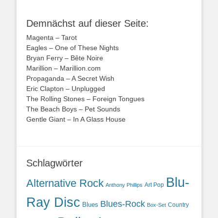
Demnächst auf dieser Seite:
Magenta – Tarot
Eagles – One of These Nights
Bryan Ferry – Bête Noire
Marillion – Marillion.com
Propaganda – A Secret Wish
Eric Clapton – Unplugged
The Rolling Stones – Foreign Tongues
The Beach Boys – Pet Sounds
Gentle Giant – In A Glass House
Schlagwörter
Blu-
Alternative Rock
Art Pop
Anthony Phillips
Ray Disc
Blues-Rock
Blues
Country
Box-Set