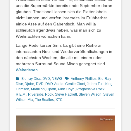
uns die Supermärkte bereits ende September daran
glauben. Traditionell lassen sich die Plattenlabels
nicht lumpen und werfen ihrerseits im Frühherbst
einige Asse auf den Gabentisch. Man will ja
schließlich irgendwas haben, was man sich zu
Weihnachten wünschen kann.
Lange Rede kurzer Sinn: Es gibt eine Reihe an
interessanten Neu- und Wiederveröffentlichungen in
den nächsten Wochen, die alle mit einem oder
mehreren Surround Sound Mixen gesegnet sind.
Weiterlesen …
Kategorien
Schlagworte
Blu-ray Disc
,
DVD
,
NEWS
Anthony Phillips
,
Blu-Ray
Disc
,
Djabe
,
DVD
,
DVD-Audio
,
Gentle Giant
,
Jethro Tull
,
King
Crimson
,
Marillion
,
Opeth
,
Pink Floyd
,
Progressive Rock
,
R.E.M.
,
Riverside
,
Rock
,
Steve Hackett
,
Steven Wilson
,
Steven
Wilson Mix
,
The Beatles
,
XTC