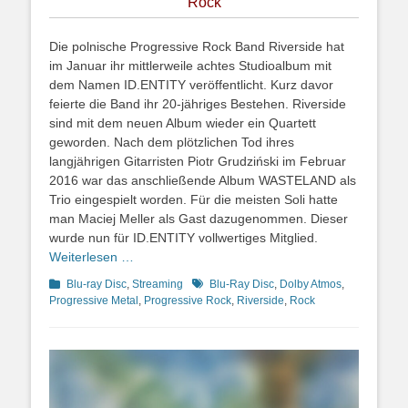
Rock
Die polnische Progressive Rock Band Riverside hat
im Januar ihr mittlerweile achtes Studioalbum mit
dem Namen ID.ENTITY veröffentlicht. Kurz davor
feierte die Band ihr 20-jähriges Bestehen. Riverside
sind mit dem neuen Album wieder ein Quartett
geworden. Nach dem plötzlichen Tod ihres
langjährigen Gitarristen Piotr Grudziński im Februar
2016 war das anschließende Album WASTELAND als
Trio eingespielt worden. Für die meisten Soli hatte
man Maciej Meller als Gast dazugenommen. Dieser
wurde nun für ID.ENTITY vollwertiges Mitglied.
Weiterlesen …
Kategorien
Schlagworte
Blu-ray Disc
,
Streaming
Blu-Ray Disc
,
Dolby Atmos
,
Progressive Metal
,
Progressive Rock
,
Riverside
,
Rock