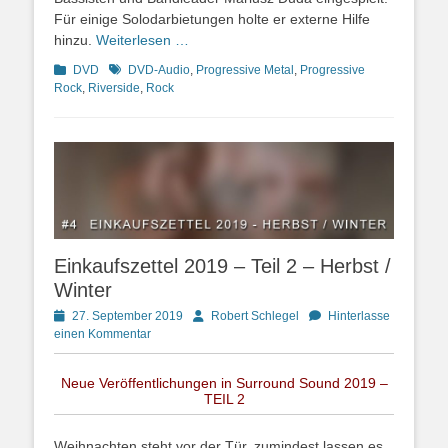
Für einige Solodarbietungen holte er externe Hilfe
hinzu.
Weiterlesen …
Kategorien
Schlagworte
DVD
DVD-Audio
,
Progressive Metal
,
Progressive
Rock
,
Riverside
,
Rock
Einkaufszettel 2019 – Teil 2 – Herbst /
Winter
Posted
Autor
27. September 2019
Robert Schlegel
Hinterlasse
on
einen Kommentar
Neue Veröffentlichungen in Surround Sound 2019 –
TEIL 2
Weihnachten steht vor der Tür, zumindest lassen es