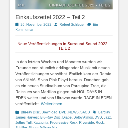
Einkaufszettel 2022 – Teil 2
Posted
Autor
26. November 2022
Robert Schlegel
Ein
on
Kommentar
Neue Veröffentlichungen in Surround Sound 2022 –
TEIL 2
In den letzten Wochen und Monaten wurden wir
Freunde von räumlich erklingender Musik mit neuen
Veröffentlichungen verwöhnt. Endlich kam der Remix
von ANIMALS von Pink Floyd heraus. Daneben gab
es ein neues Studioalbum von Porcupine Tree, die
Reissues von Marillion gingen mit HOLIDAYS IN
EDEN weiter und von Ultravox wurde RAGE IN EDEN
veröffentlicht.
Weiterlesen …
Kategorien
Schlagworte
Blu-ray Disc
,
Download
,
DVD
,
NEWS
,
SACD
Barclay
James Harvest
,
Blu-Ray Disc
,
Djabe
,
Dolby Atmos
,
DVD
,
Jazz
,
Jethro Tull
,
Katatonia
,
Progressive Rock
,
Riverside
,
Rock
,
Schiller
,
Steven Wilson Mix