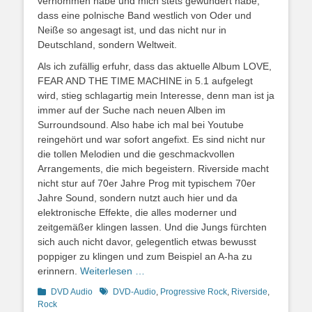
vernommen habe und mich stets gewundert habe,
dass eine polnische Band westlich von Oder und
Neiße so angesagt ist, und das nicht nur in
Deutschland, sondern Weltweit.
Als ich zufällig erfuhr, dass das aktuelle Album LOVE,
FEAR AND THE TIME MACHINE in 5.1 aufgelegt
wird, stieg schlagartig mein Interesse, denn man ist ja
immer auf der Suche nach neuen Alben im
Surroundsound. Also habe ich mal bei Youtube
reingehört und war sofort angefixt. Es sind nicht nur
die tollen Melodien und die geschmackvollen
Arrangements, die mich begeistern. Riverside macht
nicht stur auf 70er Jahre Prog mit typischem 70er
Jahre Sound, sondern nutzt auch hier und da
elektronische Effekte, die alles moderner und
zeitgemäßer klingen lassen. Und die Jungs fürchten
sich auch nicht davor, gelegentlich etwas bewusst
poppiger zu klingen und zum Beispiel an A-ha zu
erinnern.
Weiterlesen …
Kategorien
Schlagworte
DVD Audio
DVD-Audio
,
Progressive Rock
,
Riverside
,
Rock