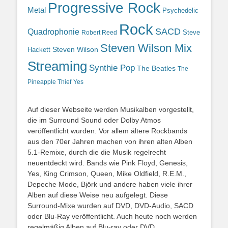
Progressive Rock
Metal
Psychedelic
Rock
SACD
Quadrophonie
Steve
Robert Reed
Steven Wilson Mix
Hackett
Steven Wilson
Streaming
Synthie Pop
The Beatles
The
Yes
Pineapple Thief
Auf dieser Webseite werden Musikalben vorgestellt,
die im Surround Sound oder Dolby Atmos
veröffentlicht wurden. Vor allem ältere Rockbands
aus den 70er Jahren machen von ihren alten Alben
5.1-Remixe, durch die die Musik regelrecht
neuentdeckt wird. Bands wie Pink Floyd, Genesis,
Yes, King Crimson, Queen, Mike Oldfield, R.E.M.,
Depeche Mode, Björk und andere haben viele ihrer
Alben auf diese Weise neu aufgelegt. Diese
Surround-Mixe wurden auf DVD, DVD-Audio, SACD
oder Blu-Ray veröffentlicht. Auch heute noch werden
regelmäßig Alben auf Blu-ray oder DVD