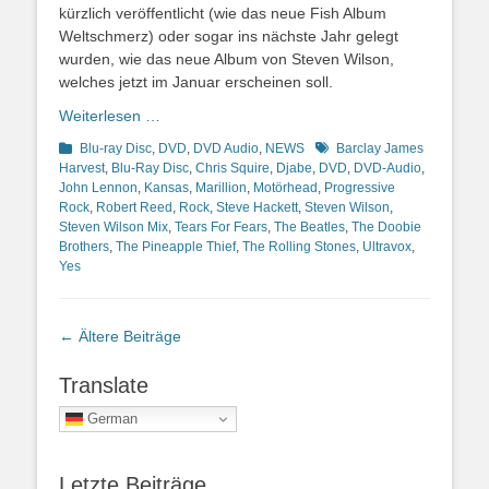
kürzlich veröffentlicht (wie das neue Fish Album
Weltschmerz) oder sogar ins nächste Jahr gelegt
wurden, wie das neue Album von Steven Wilson,
welches jetzt im Januar erscheinen soll.
Weiterlesen …
Kategorien
Schlagworte
Blu-ray Disc
,
DVD
,
DVD Audio
,
NEWS
Barclay James
Harvest
,
Blu-Ray Disc
,
Chris Squire
,
Djabe
,
DVD
,
DVD-Audio
,
John Lennon
,
Kansas
,
Marillion
,
Motörhead
,
Progressive
Rock
,
Robert Reed
,
Rock
,
Steve Hackett
,
Steven Wilson
,
Steven Wilson Mix
,
Tears For Fears
,
The Beatles
,
The Doobie
Brothers
,
The Pineapple Thief
,
The Rolling Stones
,
Ultravox
,
Yes
Beitragsnavigation
←
Ältere Beiträge
Translate
German
Letzte Beiträge