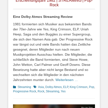
Erscheinungsjahr 1982 | STREAMING | Pop-
Rock
Eine Dolby Atmos Streaming Review
1981 formierten sich Musiker aus bekannten Bands
der 70er-Jahre wie Yes, King Crimson, ELP, Uriah
Heep, Saga und den Buggles zu einer Supergroup,
die sich den Namen Asia gab. Der Progressive Rock
war längst out und viele Bands hatten das Zeitliche
gesegnet, deren Mitglieder nun nach neuen
Musikprojekten Ausschau hielten. Die Mitglieder, die
schließlich die Band formierten, sind Steve Howe,
John Wetton, Carl Palmer und Geoff Downs. Diese
Besetzung hatte aber nicht lange Bestand und so
wechselten sich die Mitglieder in den nächsten
Jahrzehnten munter durch.
Weiterlesen …
Kategorien
Schlagworte
Streaming
Asia
,
Dolby Atmos
,
ELP
,
King Crimson
,
Pop
,
Progressive Rock
,
Rock
,
Streaming
,
Yes