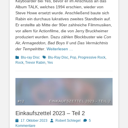
Keyboarder bei Yes, bevor er im Anschluss an das
Album TALK, welches 1994 erschien, wieder von
Steve Howe ersetzt wurde. Anschließend baute sich
Rabin ein durchaus lukratives zweites Standbein auf.
Er erstellte ab Mitte der 90er zahlreiche Filmmusiken,
vor allem für Actionfilme, die von Jerry Bruckheimer
produziert wurden. Dazu zählen Blockbuster wie
Con
Air, Armageddon, Bad Boys II
und
Das Vermächtnis
der Tempelritter
.
Weiterlesen …
Kategorien
Schlagworte
Blu-ray Disc
Blu-Ray Disc
,
Pop
,
Progressive Rock
,
Rock
,
Trevor Rabin
,
Yes
Einkaufszettel 2023 – Teil 2
Posted
Autor
17. Oktober 2023
Robert Schlegel
5
on
Kommentare