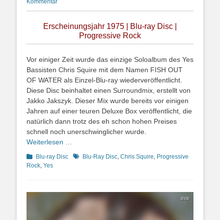
on
Kommentar
Erscheinungsjahr 1975 | Blu-ray Disc |
Progressive Rock
Vor einiger Zeit wurde das einzige Soloalbum des Yes
Bassisten Chris Squire mit dem Namen FISH OUT
OF WATER als Einzel-Blu-ray wiederveröffentlicht.
Diese Disc beinhaltet einen Surroundmix, erstellt von
Jakko Jakszyk. Dieser Mix wurde bereits vor einigen
Jahren auf einer teuren Deluxe Box veröffentlicht, die
natürlich dann trotz des eh schon hohen Preises
schnell noch unerschwinglicher wurde.
Weiterlesen …
Kategorien
Schlagworte
Blu-ray Disc
Blu-Ray Disc
,
Chris Squire
,
Progressive
Rock
,
Yes