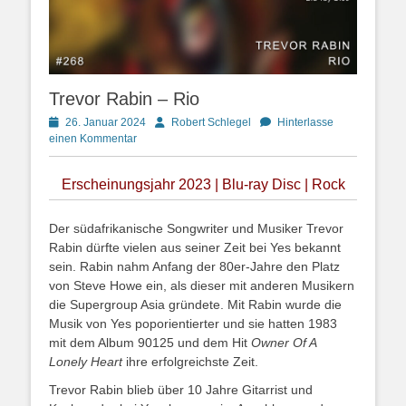
Trevor Rabin – Rio
Posted
Autor
26. Januar 2024
Robert Schlegel
Hinterlasse
on
einen Kommentar
Erscheinungsjahr 2023 | Blu-ray Disc | Rock
Der südafrikanische Songwriter und Musiker Trevor
Rabin dürfte vielen aus seiner Zeit bei Yes bekannt
sein. Rabin nahm Anfang der 80er-Jahre den Platz
von Steve Howe ein, als dieser mit anderen Musikern
die Supergroup Asia gründete. Mit Rabin wurde die
Musik von Yes poporientierter und sie hatten 1983
mit dem Album 90125 und dem Hit
Owner Of A
Lonely Heart
ihre erfolgreichste Zeit.
Trevor Rabin blieb über 10 Jahre Gitarrist und