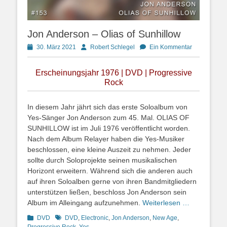
Jon Anderson – Olias of Sunhillow
Posted
Autor
30. März 2021
Robert Schlegel
Ein Kommentar
on
Erscheinungsjahr 1976 | DVD | Progressive
Rock
In diesem Jahr jährt sich das erste Soloalbum von
Yes-Sänger Jon Anderson zum 45. Mal. OLIAS OF
SUNHILLOW ist im Juli 1976 veröffentlicht worden.
Nach dem Album Relayer haben die Yes-Musiker
beschlossen, eine kleine Auszeit zu nehmen. Jeder
sollte durch Soloprojekte seinen musikalischen
Horizont erweitern. Während sich die anderen auch
auf ihren Soloalben gerne von ihren Bandmitgliedern
unterstützen ließen, beschloss Jon Anderson sein
Album im Alleingang aufzunehmen.
Weiterlesen …
Kategorien
Schlagworte
DVD
DVD
,
Electronic
,
Jon Anderson
,
New Age
,
Progressive Rock
,
Yes