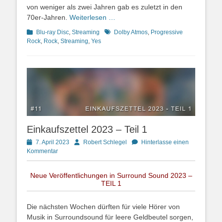
von weniger als zwei Jahren gab es zuletzt in den
70er-Jahren.
Weiterlesen …
Kategorien
Schlagworte
Blu-ray Disc
,
Streaming
Dolby Atmos
,
Progressive
Rock
,
Rock
,
Streaming
,
Yes
Einkaufszettel 2023 – Teil 1
Posted
Autor
7. April 2023
Robert Schlegel
Hinterlasse einen
on
Kommentar
Neue Veröffentlichungen in Surround Sound 2023 –
TEIL 1
Die nächsten Wochen dürften für viele Hörer von
Musik in Surroundsound für leere Geldbeutel sorgen,