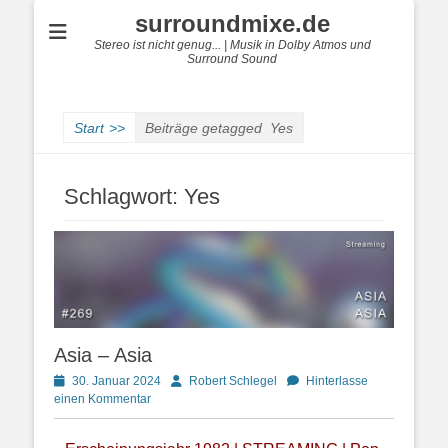
surroundmixe.de
Stereo ist nicht genug... | Musik in Dolby Atmos und
Surround Sound
Start
>>
Beiträge getagged
Yes
Schlagwort:
Yes
Asia – Asia
Posted
Autor
30. Januar 2024
Robert Schlegel
Hinterlasse
on
einen Kommentar