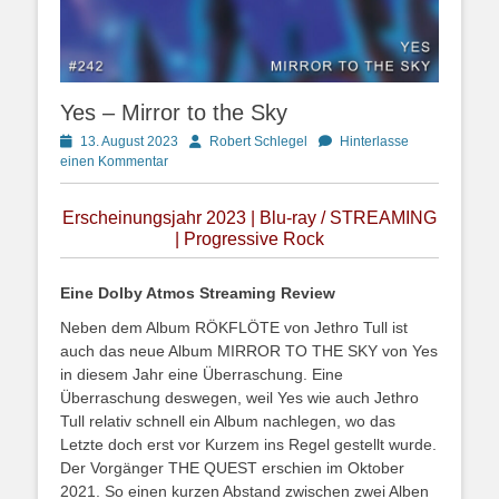
Yes – Mirror to the Sky
Posted
Autor
13. August 2023
Robert Schlegel
Hinterlasse
on
einen Kommentar
Erscheinungsjahr 2023 | Blu-ray / STREAMING
| Progressive Rock
Eine Dolby Atmos Streaming Review
Neben dem Album RÖKFLÖTE von Jethro Tull ist
auch das neue Album MIRROR TO THE SKY von Yes
in diesem Jahr eine Überraschung. Eine
Überraschung deswegen, weil Yes wie auch Jethro
Tull relativ schnell ein Album nachlegen, wo das
Letzte doch erst vor Kurzem ins Regel gestellt wurde.
Der Vorgänger THE QUEST erschien im Oktober
2021. So einen kurzen Abstand zwischen zwei Alben