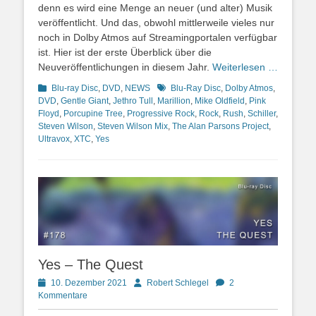
denn es wird eine Menge an neuer (und alter) Musik
veröffentlicht. Und das, obwohl mittlerweile vieles nur
noch in Dolby Atmos auf Streamingportalen verfügbar
ist. Hier ist der erste Überblick über die
Neuveröffentlichungen in diesem Jahr.
Weiterlesen …
Kategorien
Schlagworte
Blu-ray Disc
,
DVD
,
NEWS
Blu-Ray Disc
,
Dolby Atmos
,
DVD
,
Gentle Giant
,
Jethro Tull
,
Marillion
,
Mike Oldfield
,
Pink
Floyd
,
Porcupine Tree
,
Progressive Rock
,
Rock
,
Rush
,
Schiller
,
Steven Wilson
,
Steven Wilson Mix
,
The Alan Parsons Project
,
Ultravox
,
XTC
,
Yes
Yes – The Quest
Posted
Autor
10. Dezember 2021
Robert Schlegel
2
on
Kommentare