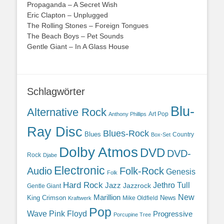
Propaganda – A Secret Wish
Eric Clapton – Unplugged
The Rolling Stones – Foreign Tongues
The Beach Boys – Pet Sounds
Gentle Giant – In A Glass House
Schlagwörter
Blu-
Alternative Rock
Art Pop
Anthony Phillips
Ray Disc
Blues-Rock
Blues
Country
Box-Set
Dolby Atmos
DVD
DVD-
Rock
Djabe
Electronic
Audio
Folk-Rock
Genesis
Folk
Hard Rock
Jazz
Jethro Tull
Jazzrock
Gentle Giant
Marillion
New
King Crimson
News
Mike Oldfield
Kraftwerk
Pop
Wave
Pink Floyd
Progressive
Porcupine Tree