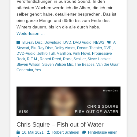
Veröffentlichungen in Surround Sound. In den
nächsten Wochen werde ich die Alben, die ich mir
selber geholt habe, detaillierter besprechen. Das ist
eine ganze Menge und dürfte bis zum Ende des
Winters dauern, bis ich die alle durch habe.
Weiterlesen …
Kategorien
Schlagworte
Blu-ray Disc
,
Download
,
DVD
,
DVD Audio
,
NEWS
Al
Stewart
,
Blu-Ray Disc
,
Dolby Atmos
,
Dream Theater
,
DVD
,
DVD-Audio
,
Jethro Tull
,
Marillion
,
Pink Floyd
,
Progressive
Rock
,
R.E.M.
,
Robert Reed
,
Rock
,
Schiller
,
Steve Hackett
,
Steven Wilson
,
Steven Wilson Mix
,
The Beatles
,
Van der Graaf
Generator
,
Yes
Chris Squire – Fish out of Water
Posted
Autor
16. Mai 2021
Robert Schlegel
Hinterlasse einen