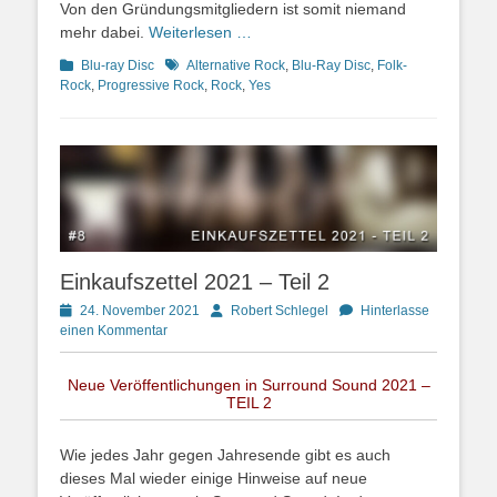
Von den Gründungsmitgliedern ist somit niemand
mehr dabei.
Weiterlesen …
Kategorien
Schlagworte
Blu-ray Disc
Alternative Rock
,
Blu-Ray Disc
,
Folk-
Rock
,
Progressive Rock
,
Rock
,
Yes
Einkaufszettel 2021 – Teil 2
Posted
Autor
24. November 2021
Robert Schlegel
Hinterlasse
on
einen Kommentar
Neue Veröffentlichungen in Surround Sound 2021 –
TEIL 2
Wie jedes Jahr gegen Jahresende gibt es auch
dieses Mal wieder einige Hinweise auf neue