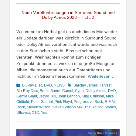
Neue Veröffentlichungen in Surround Sound und
Dolby Atmos 2023 – TEIL 2
Wie immer im Herbst gibt es auch dieses Mal wieder
ein Update darüber, was kürzlich in Surround Sound
oder Dolby Atmos veröffentlicht wurde und was noch
in den Startlöchern steht. Eins sei schon mal
verraten, Weihnachten kommt zum richtigen
Zeitpunkt, denn es ist wirklich eine große Menge an
Alben, die momentan auch auf Datenträgern und
nicht nur im Stream herauskommen.
Weiterlesen …
Kategorien
Schlagworte
Blu-ray Disc
,
DVD
,
NEWS
Barclay James Harvest
,
Blu-Ray Disc
,
Bruce Soord
,
Camel
,
Cyan
,
Dolby Atmos
,
DVD
,
Gentle Giant
,
Jethro Tull
,
John Lennon
,
King Crimson
,
Mike
Oldfield
,
Peter Gabriel
,
Pink Floyd
,
Progressive Rock
,
R.E.M.
,
Rock
,
Steven Wilson
,
Steven Wilson Mix
,
The Rolling Stones
,
Ultravox
,
XTC
,
Yes