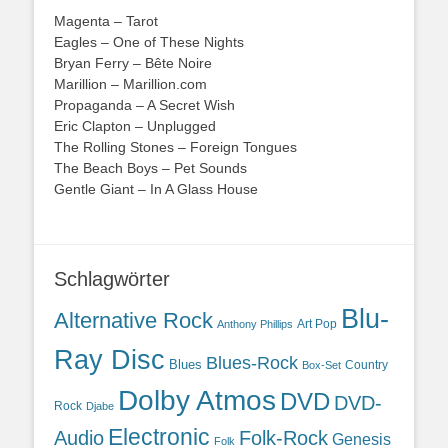
Magenta – Tarot
Eagles – One of These Nights
Bryan Ferry – Bête Noire
Marillion – Marillion.com
Propaganda – A Secret Wish
Eric Clapton – Unplugged
The Rolling Stones – Foreign Tongues
The Beach Boys – Pet Sounds
Gentle Giant – In A Glass House
Schlagwörter
Blu-
Alternative Rock
Art Pop
Anthony Phillips
Ray Disc
Blues-Rock
Blues
Country
Box-Set
Dolby Atmos
DVD
DVD-
Rock
Djabe
Electronic
Audio
Folk-Rock
Genesis
Folk