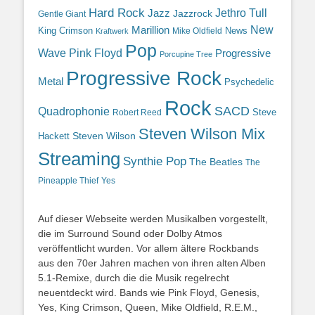
Hard Rock
Jazz
Jethro Tull
Jazzrock
Gentle Giant
Marillion
New
King Crimson
News
Mike Oldfield
Kraftwerk
Pop
Wave
Pink Floyd
Progressive
Porcupine Tree
Progressive Rock
Metal
Psychedelic
Rock
SACD
Quadrophonie
Steve
Robert Reed
Steven Wilson Mix
Hackett
Steven Wilson
Streaming
Synthie Pop
The Beatles
The
Yes
Pineapple Thief
Auf dieser Webseite werden Musikalben vorgestellt,
die im Surround Sound oder Dolby Atmos
veröffentlicht wurden. Vor allem ältere Rockbands
aus den 70er Jahren machen von ihren alten Alben
5.1-Remixe, durch die die Musik regelrecht
neuentdeckt wird. Bands wie Pink Floyd, Genesis,
Yes, King Crimson, Queen, Mike Oldfield, R.E.M.,