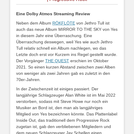
Eine Dolby Atmos Streaming Review
Neben dem Album
RÖKFLÖTE
von Jethro Tull ist
auch das neue Album MIRROR TO THE SKY von Yes
in diesem Jahr eine Überraschung. Eine
Überraschung deswegen, weil Yes wie auch Jethro
Tull relativ schnell ein Album nachlegen, wo das
Letzte doch erst vor Kurzem ins Regel gestellt wurde.
Der Vorgänger
THE QUEST
erschien im Oktober
2021. So einen kurzen Abstand zwischen zwei Alben
von weniger als zwei Jahren gab es zuletzt in den
70er-Jahren.
In der Zwischenzeit ist einiges passiert. Der
langjährige Schlagzeuger Alan White ist im Mai 2022
verstorben, sodass mit Steve Howe nur noch ein
Musiker an Bord ist, den man als langjähriges
Mitglied von Yes bezeichnen könnte. Das Plattenlabel
Inside Out, das traditionell dem Progressive Rock
zugetan ist, gab den verbliebenen Mitgliedern und
dem neuen Schlagzeuger Jay Schellen einen