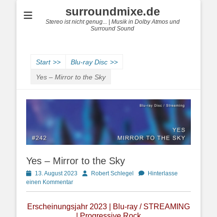
surroundmixe.de
Stereo ist nicht genug... | Musik in Dolby Atmos und
Surround Sound
Start
>>
Blu-ray Disc
>>
Yes – Mirror to the Sky
Yes – Mirror to the Sky
Posted
Autor
13. August 2023
Robert Schlegel
Hinterlasse
on
einen Kommentar
Erscheinungsjahr 2023 | Blu-ray / STREAMING
| Progressive Rock