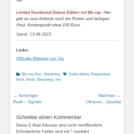
Limited Numbered Deluxe Edition mit Blu-ray:
Hier
gibt es zum Artbook noch ein Poster und farbiges
Vinyl. Kostenpunkt etwa 100 Euro.
Stand: 13.08.2023
Links:
Offizielle Webseite von Yes
Kategorien
Schlagworte
Blu-ray Disc
,
Streaming
Dolby Atmos
,
Progressive
Rock
,
Rock
,
Streaming
,
Yes
Beitragsnavigation
← Vorheriger
Nächster →
Vorheriger
Nächster
Rush – Signals
Ultravox – Quartet
Beitrag:
Beitrag:
Schreibe einen Kommentar
Deine E-Mail-Adresse wird nicht veröffentlicht.
Erforderliche Felder sind mit
*
markiert