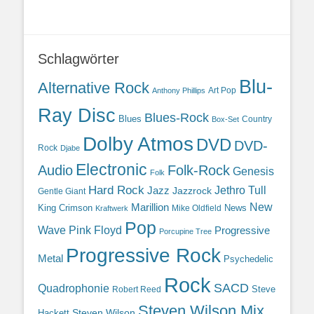
Schlagwörter
Blu-
Alternative Rock
Art Pop
Anthony Phillips
Ray Disc
Blues-Rock
Blues
Country
Box-Set
Dolby Atmos
DVD
DVD-
Rock
Djabe
Electronic
Audio
Folk-Rock
Genesis
Folk
Hard Rock
Jazz
Jethro Tull
Jazzrock
Gentle Giant
Marillion
New
King Crimson
News
Mike Oldfield
Kraftwerk
Pop
Wave
Pink Floyd
Progressive
Porcupine Tree
Progressive Rock
Metal
Psychedelic
Rock
SACD
Quadrophonie
Steve
Robert Reed
Steven Wilson Mix
Hackett
Steven Wilson