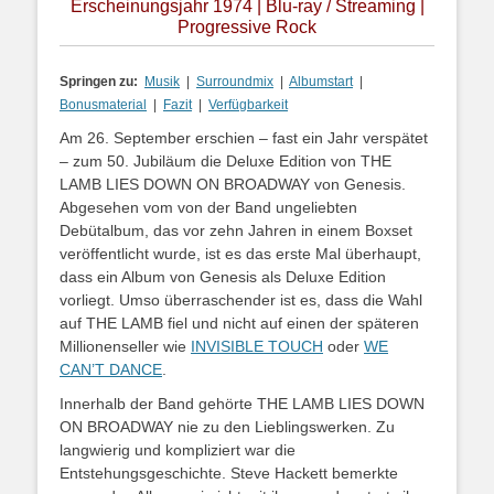
Erscheinungsjahr 1974 | Blu-ray / Streaming |
Progressive Rock
Springen zu:
Musik
|
Surroundmix
|
Albumstart
|
Bonusmaterial
|
Fazit
|
Verfügbarkeit
Am 26. September erschien – fast ein Jahr verspätet
– zum 50. Jubiläum die Deluxe Edition von THE
LAMB LIES DOWN ON BROADWAY von Genesis.
Abgesehen vom von der Band ungeliebten
Debütalbum, das vor zehn Jahren in einem Boxset
veröffentlicht wurde, ist es das erste Mal überhaupt,
dass ein Album von Genesis als Deluxe Edition
vorliegt. Umso überraschender ist es, dass die Wahl
auf THE LAMB fiel und nicht auf einen der späteren
Millionenseller wie
INVISIBLE TOUCH
oder
WE
CAN’T DANCE
.
Innerhalb der Band gehörte THE LAMB LIES DOWN
ON BROADWAY nie zu den Lieblingswerken. Zu
langwierig und kompliziert war die
Entstehungsgeschichte. Steve Hackett bemerkte