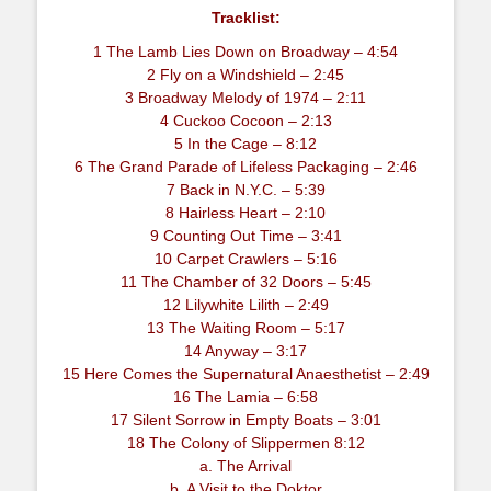
Tracklist:
1 The Lamb Lies Down on Broadway – 4:54
2 Fly on a Windshield – 2:45
3 Broadway Melody of 1974 – 2:11
4 Cuckoo Cocoon – 2:13
5 In the Cage – 8:12
6 The Grand Parade of Lifeless Packaging – 2:46
7 Back in N.Y.C. – 5:39
8 Hairless Heart – 2:10
9 Counting Out Time – 3:41
10 Carpet Crawlers – 5:16
11 The Chamber of 32 Doors – 5:45
12 Lilywhite Lilith – 2:49
13 The Waiting Room – 5:17
14 Anyway – 3:17
15 Here Comes the Supernatural Anaesthetist – 2:49
16 The Lamia – 6:58
17 Silent Sorrow in Empty Boats – 3:01
18 The Colony of Slippermen 8:12
a. The Arrival
b. A Visit to the Doktor