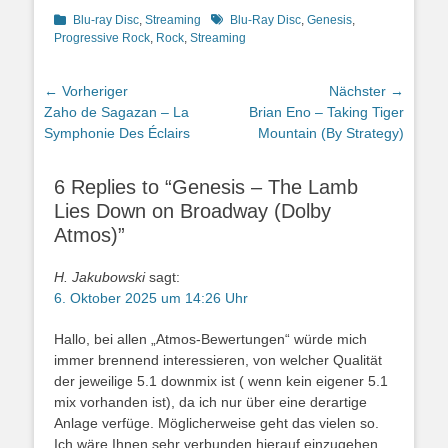
Kategorien
Schlagworte
Blu-ray Disc
,
Streaming
Blu-Ray Disc
,
Genesis
,
Progressive Rock
,
Rock
,
Streaming
Beitragsnavigation
← Vorheriger
Nächster →
Vorheriger
Nächster
Zaho de Sagazan – La
Brian Eno – Taking Tiger
Beitrag:
Beitrag:
Symphonie Des Éclairs
Mountain (By Strategy)
6 Replies to “Genesis – The Lamb
Lies Down on Broadway (Dolby
Atmos)”
H. Jakubowski
sagt:
6. Oktober 2025 um 14:26 Uhr
Hallo, bei allen „Atmos-Bewertungen“ würde mich
immer brennend interessieren, von welcher Qualität
der jeweilige 5.1 downmix ist ( wenn kein eigener 5.1
mix vorhanden ist), da ich nur über eine derartige
Anlage verfüge. Möglicherweise geht das vielen so.
Ich wäre Ihnen sehr verbunden hierauf einzugehen.