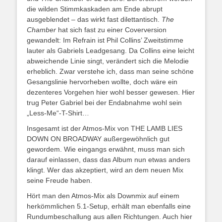
die wilden Stimmkaskaden am Ende abrupt
ausgeblendet – das wirkt fast dilettantisch.
The
Chamber
hat sich fast zu einer Coverversion
gewandelt: Im Refrain ist Phil Collins’ Zweitstimme
lauter als Gabriels Leadgesang. Da Collins eine leicht
abweichende Linie singt, verändert sich die Melodie
erheblich. Zwar verstehe ich, dass man seine schöne
Gesangslinie hervorheben wollte, doch wäre ein
dezenteres Vorgehen hier wohl besser gewesen. Hier
trug Peter Gabriel bei der Endabnahme wohl sein
„Less-Me“-T-Shirt…
Insgesamt ist der Atmos-Mix von THE LAMB LIES
DOWN ON BROADWAY außergewöhnlich gut
gewordem. Wie eingangs erwähnt, muss man sich
darauf einlassen, dass das Album nun etwas anders
klingt. Wer das akzeptiert, wird an dem neuen Mix
seine Freude haben.
Hört man den Atmos-Mix als Downmix auf einem
herkömmlichen 5.1-Setup, erhält man ebenfalls eine
Rundumbeschallung aus allen Richtungen. Auch hier