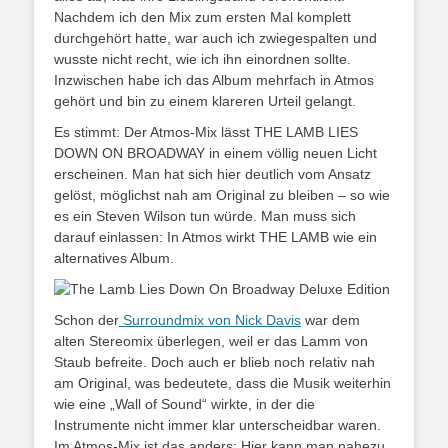
Nachdem ich den Mix zum ersten Mal komplett
durchgehört hatte, war auch ich zwiegespalten und
wusste nicht recht, wie ich ihn einordnen sollte.
Inzwischen habe ich das Album mehrfach in Atmos
gehört und bin zu einem klareren Urteil gelangt.
Es stimmt: Der Atmos-Mix lässt THE LAMB LIES
DOWN ON BROADWAY in einem völlig neuen Licht
erscheinen. Man hat sich hier deutlich vom Ansatz
gelöst, möglichst nah am Original zu bleiben – so wie
es ein Steven Wilson tun würde. Man muss sich
darauf einlassen: In Atmos wirkt THE LAMB wie ein
alternatives Album.
Schon der
Surroundmix von Nick Davis
war dem
alten Stereomix überlegen, weil er das Lamm von
Staub befreite. Doch auch er blieb noch relativ nah
am Original, was bedeutete, dass die Musik weiterhin
wie eine „Wall of Sound“ wirkte, in der die
Instrumente nicht immer klar unterscheidbar waren.
Im Atmos-Mix ist das anders: Hier kann man nahezu