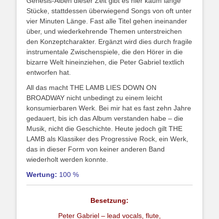
Genesis-Alben dieser Zeit gibt es hier kaum lange
Stücke, stattdessen überwiegend Songs von oft unter
vier Minuten Länge. Fast alle Titel gehen ineinander
über, und wiederkehrende Themen unterstreichen
den Konzeptcharakter. Ergänzt wird dies durch fragile
instrumentale Zwischenspiele, die den Hörer in die
bizarre Welt hineinziehen, die Peter Gabriel textlich
entworfen hat.
All das macht THE LAMB LIES DOWN ON
BROADWAY nicht unbedingt zu einem leicht
konsumierbaren Werk. Bei mir hat es fast zehn Jahre
gedauert, bis ich das Album verstanden habe – die
Musik, nicht die Geschichte. Heute jedoch gilt THE
LAMB als Klassiker des Progressive Rock, ein Werk,
das in dieser Form von keiner anderen Band
wiederholt werden konnte.
Wertung:
100 %
Besetzung:
Peter Gabriel – lead vocals, flute,