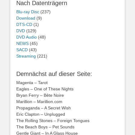
Nach Datenträgern
Blu-ray Disc
(237)
Download
(9)
DTS-CD
(1)
DVD
(129)
DVD Audio
(48)
NEWS
(45)
SACD
(43)
Streaming
(221)
Demnächst auf dieser Seite:
Magenta – Tarot
Eagles – One of These Nights
Bryan Ferry – Bête Noire
Marillion – Marillion.com
Propaganda – A Secret Wish
Eric Clapton – Unplugged
The Rolling Stones – Foreign Tongues
The Beach Boys – Pet Sounds
Gentle Giant – In A Glass House