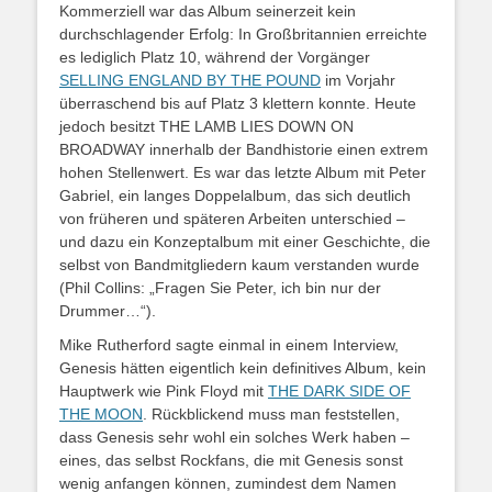
Kommerziell war das Album seinerzeit kein
durchschlagender Erfolg: In Großbritannien erreichte
es lediglich Platz 10, während der Vorgänger
SELLING ENGLAND BY THE POUND
im Vorjahr
überraschend bis auf Platz 3 klettern konnte. Heute
jedoch besitzt THE LAMB LIES DOWN ON
BROADWAY innerhalb der Bandhistorie einen extrem
hohen Stellenwert. Es war das letzte Album mit Peter
Gabriel, ein langes Doppelalbum, das sich deutlich
von früheren und späteren Arbeiten unterschied –
und dazu ein Konzeptalbum mit einer Geschichte, die
selbst von Bandmitgliedern kaum verstanden wurde
(Phil Collins: „Fragen Sie Peter, ich bin nur der
Drummer…“).
Mike Rutherford sagte einmal in einem Interview,
Genesis hätten eigentlich kein definitives Album, kein
Hauptwerk wie Pink Floyd mit
THE DARK SIDE OF
THE MOON
. Rückblickend muss man feststellen,
dass Genesis sehr wohl ein solches Werk haben –
eines, das selbst Rockfans, die mit Genesis sonst
wenig anfangen können, zumindest dem Namen