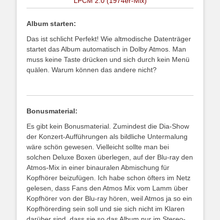
LPCM 2.0 (1974er-Mix)
Album starten:
Das ist schlicht Perfekt! Wie altmodische Datenträger
startet das Album automatisch in Dolby Atmos. Man
muss keine Taste drücken und sich durch kein Menü
quälen. Warum können das andere nicht?
Bonusmaterial:
Es gibt kein Bonusmaterial. Zumindest die Dia-Show
der Konzert-Aufführungen als bildliche Untermalung
wäre schön gewesen. Vielleicht sollte man bei
solchen Deluxe Boxen überlegen, auf der Blu-ray den
Atmos-Mix in einer binauralen Abmischung für
Kopfhörer beizufügen. Ich habe schon öfters im Netz
gelesen, dass Fans den Atmos Mix vom Lamm über
Kopfhörer von der Blu-ray hören, weil Atmos ja so ein
Kopfhörerding sein soll und sie sich nicht im Klaren
darüber sind, dass sie so das Album nur im Stereo-