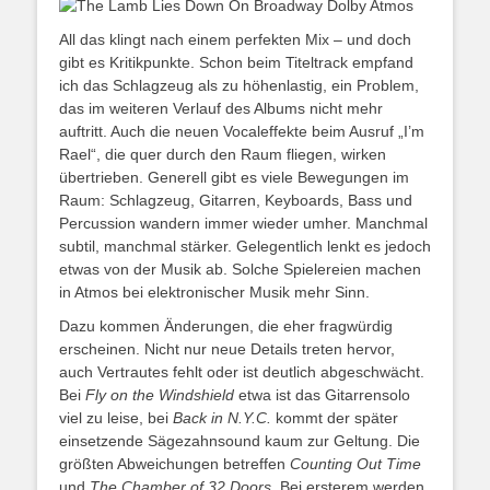
All das klingt nach einem perfekten Mix – und doch
gibt es Kritikpunkte. Schon beim Titeltrack empfand
ich das Schlagzeug als zu höhenlastig, ein Problem,
das im weiteren Verlauf des Albums nicht mehr
auftritt. Auch die neuen Vocaleffekte beim Ausruf „I’m
Rael“, die quer durch den Raum fliegen, wirken
übertrieben. Generell gibt es viele Bewegungen im
Raum: Schlagzeug, Gitarren, Keyboards, Bass und
Percussion wandern immer wieder umher. Manchmal
subtil, manchmal stärker. Gelegentlich lenkt es jedoch
etwas von der Musik ab. Solche Spielereien machen
in Atmos bei elektronischer Musik mehr Sinn.
Dazu kommen Änderungen, die eher fragwürdig
erscheinen. Nicht nur neue Details treten hervor,
auch Vertrautes fehlt oder ist deutlich abgeschwächt.
Bei
Fly on the Windshield
etwa ist das Gitarrensolo
viel zu leise, bei
Back in N.Y.C.
kommt der später
einsetzende Sägezahnsound kaum zur Geltung. Die
größten Abweichungen betreffen
Counting Out Time
und
The Chamber of 32 Doors
. Bei ersterem werden