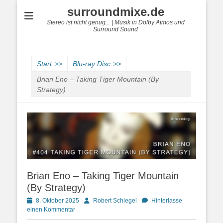
surroundmixe.de
Stereo ist nicht genug... | Musik in Dolby Atmos und
Surround Sound
Start
>>
Blu-ray Disc
>>
Brian Eno – Taking Tiger Mountain (By
Strategy)
Brian Eno – Taking Tiger Mountain
(By Strategy)
Posted
Autor
8. Oktober 2025
Robert Schlegel
Hinterlasse
on
einen Kommentar