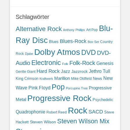
Schlagwörter
Blu-
Alternative Rock
Art Pop
Anthony Phillips
Ray Disc
Blues-Rock
Blues
Country
Box-Set
Dolby Atmos
DVD
DVD-
Rock
Djabe
Electronic
Audio
Folk-Rock
Genesis
Folk
Hard Rock
Jazz
Jethro Tull
Jazzrock
Gentle Giant
Marillion
New
King Crimson
News
Mike Oldfield
Kraftwerk
Pop
Wave
Pink Floyd
Progressive
Porcupine Tree
Progressive Rock
Metal
Psychedelic
Rock
SACD
Quadrophonie
Steve
Robert Reed
Steven Wilson Mix
Hackett
Steven Wilson