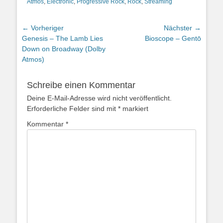
Atmos
,
Electronic
,
Progressive Rock
,
Rock
,
Streaming
Beitragsnavigation
← Vorheriger
Nächster →
Vorheriger
Nächster
Genesis – The Lamb Lies
Bioscope – Gentō
Beitrag:
Beitrag:
Down on Broadway (Dolby
Atmos)
Schreibe einen Kommentar
Deine E-Mail-Adresse wird nicht veröffentlicht.
Erforderliche Felder sind mit
*
markiert
Kommentar
*