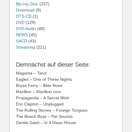
Blu-ray Disc
(237)
Download
(9)
DTS-CD
(1)
DVD
(129)
DVD Audio
(48)
NEWS
(45)
SACD
(43)
Streaming
(221)
Demnächst auf dieser Seite:
Magenta – Tarot
Eagles – One of These Nights
Bryan Ferry – Bête Noire
Marillion – Marillion.com
Propaganda – A Secret Wish
Eric Clapton – Unplugged
The Rolling Stones – Foreign Tongues
The Beach Boys – Pet Sounds
Gentle Giant – In A Glass House