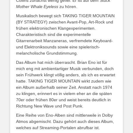
Collins zunächst wenig gefiel. Er ist auf dem Stück
Mother Whale Eyeless
zu hören.
Musikalisch bewegt sich TAKING TIGER MOUNTAIN
(BY STRATEGY) zwischen Avant-Pop, Art-Rock und
frühen elektronischen Klangexperimenten.
Charakteristisch sind die experimentelle
Gitarrenarbeit Manzaneras, verfremdete Keyboard-
und Elektroniksounds sowie eine spielerisch-
melancholische Grundstimmung.
Das Album hat mich überrascht. Brian Eno ist für
mich eng mit ambientartiger Musik verbunden, doch
sein Frühwerk klingt völlig anders, als ich es erwartet
hatte. TAKING TIGER MOUNTAIN wirkt zudem wie
ein Album außerhalb seiner Zeit. Anstatt nach 1974
zu klingen, erinnert es in vielem eher an die späten
70er oder frühen 80er und weist bereits deutlich in
Richtung New Wave und Post Punk.
Eine Reihe von Eno-Alben sind mittlerweile in Dolby
Atmos abgemischt. Dazu gehört auch dieses Album,
welches auf Streaming-Portalen abrufbar ist.