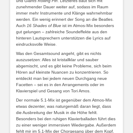
und
Giants Rolling Pin
. Letzteres baut sich mit
zunehmender Dauer weiter auf, sodass im Raum
immer mehr Instrumente und Klänge wahrnehmbar
werden. Ein wenig erinnert der Song an die Beatles.
Auch
16 Shades of Blue
ist im Atmos-Mix besonders
gut gelungen – zahlreiche Soundeffekte aus den
hinteren Lautsprechern unterstützen die Lyrics auf
eindrucksvolle Weise.
Was den Gesamtsound angeht, gibt es nichts
auszusetzen: Alles ist kristallklar und sauber
abgemischt, und es gibt keine Probleme, sich beim
Hören auf kleinste Nuancen zu konzentrieren. So
entdeckt man bei jedem neuen Durchgang neue
Facetten – sei es in den Arrangements oder im
Klavierspiel und Gesang von Tori Amos.
Der normale 5.1-Mix ist gegenüber dem Atmos-Mix
etwas dezenter, was naturgemäß daran liegt, dass
die Ausbreitung der Musik in die Höhe fehlt.
Besonders bei den ruhigen Klavierballaden führt dies
zu einer weniger immersiven Wiedergabe. Außerdem
fehlt mir im 5.1-Mix der Chorgesang über dem Kopf,