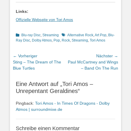
Links:
Offizielle Webseite von Tori Amos
Kategorien
Schlagworte
Blu-ray Disc
,
Streaming
Alternative Rock
,
Art Pop
,
Blu-
Ray Disc
,
Dolby Atmos
,
Pop
,
Rock
,
Streaming
,
Tori Amos
Beitragsnavigation
← Vorheriger
Nächster →
Vorheriger
Nächster
Sting – The Dream of The
Paul McCartney and Wings
Beitrag:
Beitrag:
Blue Turtles
– Band On The Run
Eine Antwort auf „Tori Amos –
Unrepentant Geraldines“
Pingback:
Tori Amos - In Times Of Dragons - Dolby
Atmos | surroundmixe.de
Schreibe einen Kommentar