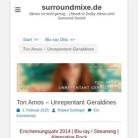
surroundmixe.de
Stereo ist nicht genug... | Musik in Dolby Atmos und
Surround Sound
Start
>>
Blu-ray Disc
>>
Tori Amos – Unrepentant Geraldines
Tori Amos – Unrepentant Geraldines
Posted
Autor
2. Februar 2025
Robert Schlegel
Ein
on
Kommentar
Erscheinungsjahr 2014 | Blu-ray / Streaming |
Alternative Rock