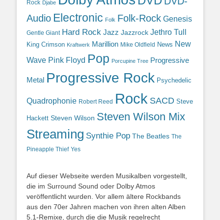
DVD
DVD-
Rock
Djabe
Electronic
Audio
Folk-Rock
Genesis
Folk
Hard Rock
Jazz
Jethro Tull
Jazzrock
Gentle Giant
Marillion
New
King Crimson
News
Mike Oldfield
Kraftwerk
Pop
Wave
Pink Floyd
Progressive
Porcupine Tree
Progressive Rock
Metal
Psychedelic
Rock
SACD
Quadrophonie
Steve
Robert Reed
Steven Wilson Mix
Hackett
Steven Wilson
Streaming
Synthie Pop
The Beatles
The
Yes
Pineapple Thief
Auf dieser Webseite werden Musikalben vorgestellt,
die im Surround Sound oder Dolby Atmos
veröffentlicht wurden. Vor allem ältere Rockbands
aus den 70er Jahren machen von ihren alten Alben
5.1-Remixe, durch die die Musik regelrecht