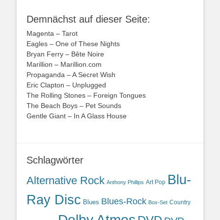
Demnächst auf dieser Seite:
Magenta – Tarot
Eagles – One of These Nights
Bryan Ferry – Bête Noire
Marillion – Marillion.com
Propaganda – A Secret Wish
Eric Clapton – Unplugged
The Rolling Stones – Foreign Tongues
The Beach Boys – Pet Sounds
Gentle Giant – In A Glass House
Schlagwörter
Blu-
Alternative Rock
Art Pop
Anthony Phillips
Ray Disc
Blues-Rock
Blues
Country
Box-Set
Dolby Atmos