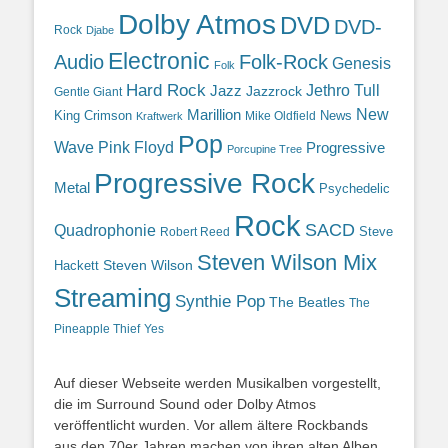
Dolby Atmos
DVD
DVD-
Rock
Djabe
Electronic
Audio
Folk-Rock
Genesis
Folk
Hard Rock
Jazz
Jethro Tull
Jazzrock
Gentle Giant
Marillion
New
King Crimson
News
Mike Oldfield
Kraftwerk
Pop
Wave
Pink Floyd
Progressive
Porcupine Tree
Progressive Rock
Metal
Psychedelic
Rock
SACD
Quadrophonie
Steve
Robert Reed
Steven Wilson Mix
Hackett
Steven Wilson
Streaming
Synthie Pop
The Beatles
The
Yes
Pineapple Thief
Auf dieser Webseite werden Musikalben vorgestellt,
die im Surround Sound oder Dolby Atmos
veröffentlicht wurden. Vor allem ältere Rockbands
aus den 70er Jahren machen von ihren alten Alben