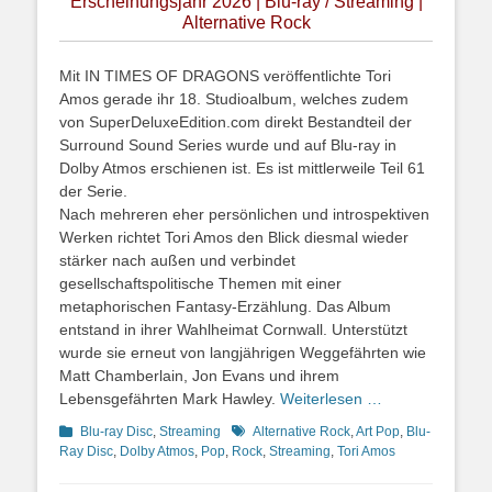
Erscheinungsjahr 2026 | Blu-ray / Streaming |
Alternative Rock
Mit IN TIMES OF DRAGONS veröffentlichte Tori
Amos gerade ihr 18. Studioalbum, welches zudem
von SuperDeluxeEdition.com direkt Bestandteil der
Surround Sound Series wurde und auf Blu-ray in
Dolby Atmos erschienen ist. Es ist mittlerweile Teil 61
der Serie.
Nach mehreren eher persönlichen und introspektiven
Werken richtet Tori Amos den Blick diesmal wieder
stärker nach außen und verbindet
gesellschaftspolitische Themen mit einer
metaphorischen Fantasy-Erzählung. Das Album
entstand in ihrer Wahlheimat Cornwall. Unterstützt
wurde sie erneut von langjährigen Weggefährten wie
Matt Chamberlain, Jon Evans und ihrem
Lebensgefährten Mark Hawley.
Weiterlesen …
Kategorien
Schlagworte
Blu-ray Disc
,
Streaming
Alternative Rock
,
Art Pop
,
Blu-
Ray Disc
,
Dolby Atmos
,
Pop
,
Rock
,
Streaming
,
Tori Amos