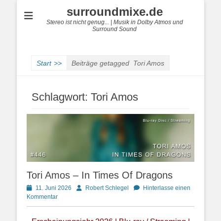
surroundmixe.de
Stereo ist nicht genug... | Musik in Dolby Atmos und
Surround Sound
Start
>>
Beiträge getagged
Tori Amos
Schlagwort:
Tori Amos
Tori Amos – In Times Of Dragons
Posted
Autor
11. Juni 2026
Robert Schlegel
Hinterlasse einen
on
Kommentar