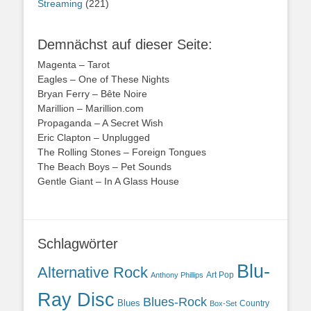
Streaming
(221)
Demnächst auf dieser Seite:
Magenta – Tarot
Eagles – One of These Nights
Bryan Ferry – Bête Noire
Marillion – Marillion.com
Propaganda – A Secret Wish
Eric Clapton – Unplugged
The Rolling Stones – Foreign Tongues
The Beach Boys – Pet Sounds
Gentle Giant – In A Glass House
Schlagwörter
Blu-
Alternative Rock
Art Pop
Anthony Phillips
Ray Disc
Blues-Rock
Blues
Country
Box-Set