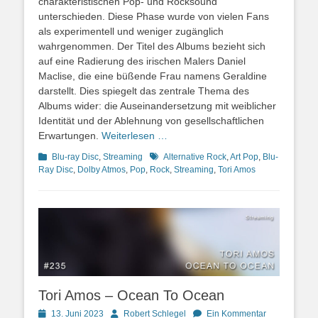
charakteristischen Pop- und Rocksound
unterschieden. Diese Phase wurde von vielen Fans
als experimentell und weniger zugänglich
wahrgenommen. Der Titel des Albums bezieht sich
auf eine Radierung des irischen Malers Daniel
Maclise, die eine büßende Frau namens Geraldine
darstellt. Dies spiegelt das zentrale Thema des
Albums wider: die Auseinandersetzung mit weiblicher
Identität und der Ablehnung von gesellschaftlichen
Erwartungen.
Weiterlesen …
Kategorien
Schlagworte
Blu-ray Disc
,
Streaming
Alternative Rock
,
Art Pop
,
Blu-
Ray Disc
,
Dolby Atmos
,
Pop
,
Rock
,
Streaming
,
Tori Amos
Tori Amos – Ocean To Ocean
Posted
Autor
13. Juni 2023
Robert Schlegel
Ein Kommentar