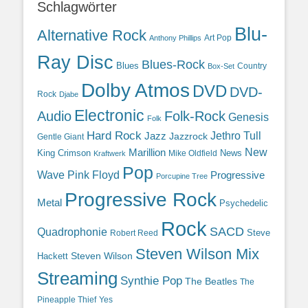
Schlagwörter
Blu-
Alternative Rock
Art Pop
Anthony Phillips
Ray Disc
Blues-Rock
Blues
Country
Box-Set
Dolby Atmos
DVD
DVD-
Rock
Djabe
Electronic
Audio
Folk-Rock
Genesis
Folk
Hard Rock
Jazz
Jethro Tull
Jazzrock
Gentle Giant
Marillion
New
King Crimson
News
Mike Oldfield
Kraftwerk
Pop
Wave
Pink Floyd
Progressive
Porcupine Tree
Progressive Rock
Metal
Psychedelic
Rock
SACD
Quadrophonie
Steve
Robert Reed
Steven Wilson Mix
Hackett
Steven Wilson
Streaming
Synthie Pop
The Beatles
The
Yes
Pineapple Thief