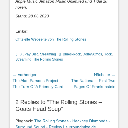
Apple Music, Amazon Music Unlimited und Tidal zu
hören.
Stand: 28.06.2023
Links:
Offizielle Webseite von The Rolling Stones
Kategorien
Schlagworte
Blu-ray Disc
,
Streaming
Blues-Rock
,
Dolby Atmos
,
Rock
,
Streaming
,
The Rolling Stones
Beitragsnavigation
← Vorheriger
Nächster →
Vorheriger
Nächster
The Alan Parsons Project –
The National – First Two
Beitrag:
Beitrag:
The Turn Of A Friendly Card
Pages Of Frankenstein
2 Replies to “The Rolling Stones –
Goats Head Soup”
Pingback:
The Rolling Stones - Hackney Diamonds -
Surround Sound - Review | surroundmixe.de