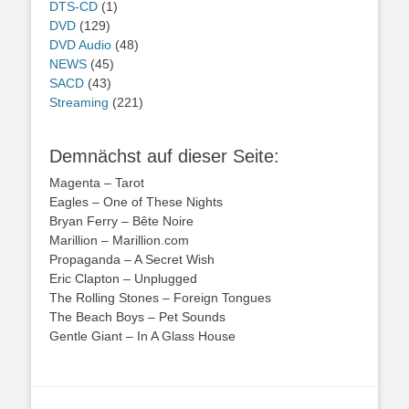
DTS-CD
(1)
DVD
(129)
DVD Audio
(48)
NEWS
(45)
SACD
(43)
Streaming
(221)
Demnächst auf dieser Seite:
Magenta – Tarot
Eagles – One of These Nights
Bryan Ferry – Bête Noire
Marillion – Marillion.com
Propaganda – A Secret Wish
Eric Clapton – Unplugged
The Rolling Stones – Foreign Tongues
The Beach Boys – Pet Sounds
Gentle Giant – In A Glass House