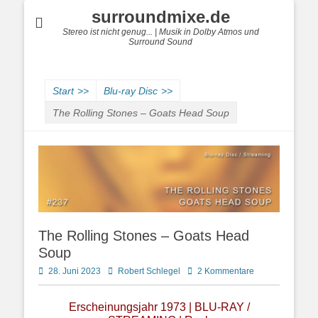
surroundmixe.de
Stereo ist nicht genug... | Musik in Dolby Atmos und
Surround Sound
Start
>>
Blu-ray Disc
>>
The Rolling Stones – Goats Head Soup
The Rolling Stones – Goats Head
Soup
Posted
Autor
28. Juni 2023
Robert Schlegel
2 Kommentare
on
Erscheinungsjahr 1973 | BLU-RAY /