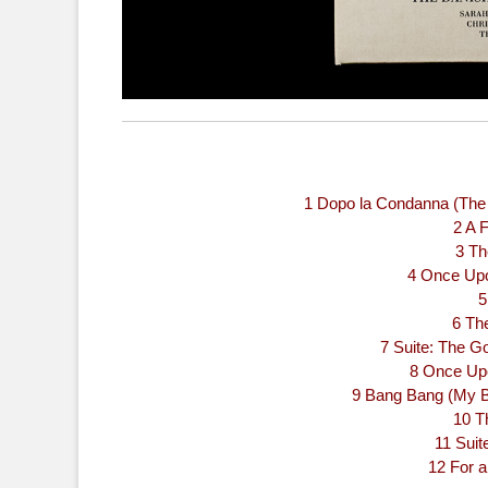
1 Dopo la Condanna (The 
2 A F
3 Th
4 Once Upo
5
6 Th
7 Suite: The G
8 Once Upo
9 Bang Bang (My Ba
10 Th
11 Suit
12 For a