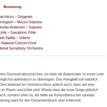
Besetzung:
h Hicks​ – Dirigentin
mingsen – Mezzo-Soprano​
 Nonbo Andersen – Soprano​
lrik – Saxophon, Flöte​
ds Kjølby – Gitarre​
 National Concert Choir​
tional Symphony Orchestra
 Surround abzumischen, ist stets ein Balanceakt. In erster Linie
lichst authentisch zu übertragen. Das Klangbild soll natürlich
 Dies bedeutet im Umkehrschluss jedoch auch, dass auf eine
te im Raum verzichtet wird. Würde etwa die erste Geige plötzlich
tisch, sondern eher so, als hätte ein Konzertbesucher spontan
ierung wäre für den Gesamteindruck eher irritierend.