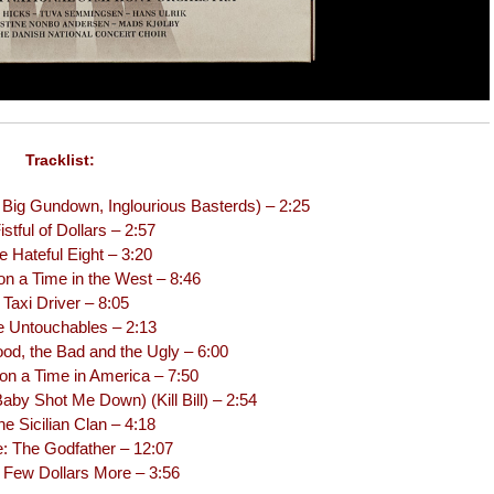
Tracklist:
Big Gundown, Inglourious Basterds) – 2:25
istful of Dollars – 2:57
e Hateful Eight – 3:20
n a Time in the West – 8:46
 Taxi Driver – 8:05
e Untouchables – 2:13
ood, the Bad and the Ugly – 6:00
n a Time in America – 7:50
by Shot Me Down) (Kill Bill) – 2:54
e Sicilian Clan – 4:18
e: The Godfather – 12:07
 Few Dollars More – 3:56