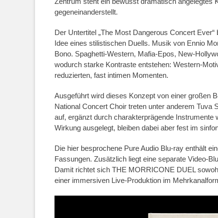
Zentrum steht ein bewusst dramatisch angelegtes K
gegeneinanderstellt.
Der Untertitel „The Most Dangerous Concert Ever“ b
Idee eines stilistischen Duells. Musik von Ennio M
Bono. Spaghetti-Western, Mafia-Epos, New-Hollywoo
wodurch starke Kontraste entstehen: Western-Motiv
reduzierten, fast intimen Momenten.
Ausgeführt wird dieses Konzept von einer großen 
National Concert Choir treten unter anderem Tuva
auf, ergänzt durch charakterprägende Instrumente 
Wirkung ausgelegt, bleiben dabei aber fest im sinfo
Die hier besprochene Pure Audio Blu-ray enthält ei
Fassungen. Zusätzlich liegt eine separate Video-Bl
Damit richtet sich THE MORRICONE DUEL sowohl an
einer immersiven Live-Produktion im Mehrkanalfor