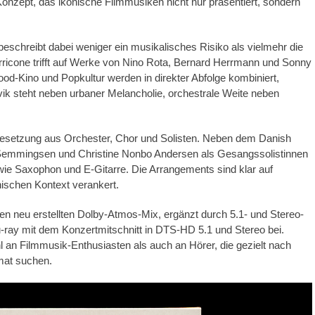
onzept, das ikonische Filmmusiken nicht nur präsentiert, sondern
eschreibt dabei weniger ein musikalisches Risiko als vielmehr die
orricone trifft auf Werke von Nino Rota, Bernard Herrmann und Sonny
d-Kino und Popkultur werden in direkter Abfolge kombiniert,
ik steht neben urbaner Melancholie, orchestrale Weite neben
Besetzung aus Orchester, Chor und Solisten. Neben dem Danish
 Semmingsen und Christine Nonbo Andersen als Gesangssolistinnen
wie Saxophon und E-Gitarre. Die Arrangements sind klar auf
nischen Kontext verankert.
nen neu erstellten Dolby-Atmos-Mix, ergänzt durch 5.1- und Stereo-
u-ray mit dem Konzertmitschnitt in DTS-HD 5.1 und Stereo bei.
 Filmmusik-Enthusiasten als auch an Hörer, die gezielt nach
mat suchen.