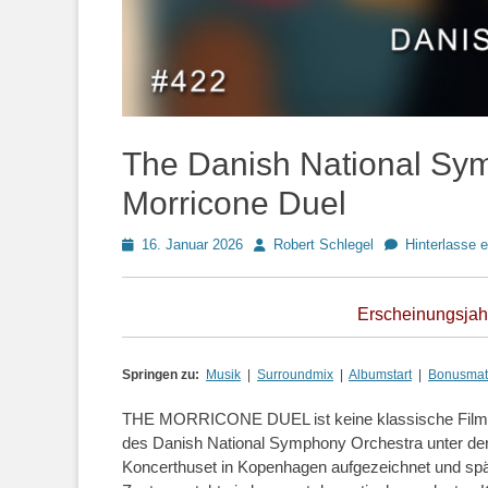
The Danish National Sy
Morricone Duel
Posted
Autor
16. Januar 2026
Robert Schlegel
Hinterlasse 
on
Erscheinungsjahr
Springen zu:
Musik
|
Surroundmix
|
Albumstart
|
Bonusmate
THE MORRICONE DUEL ist keine klassische Filmm
des Danish National Symphony Orchestra unter der
Koncerthuset in Kopenhagen aufgezeichnet und spät