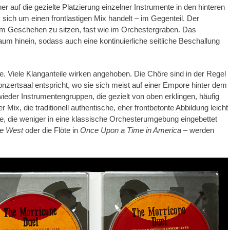
er auf die gezielte Platzierung einzelner Instrumente in den hinteren
ich um einen frontlastigen Mix handelt – im Gegenteil. Der
 im Geschehen zu sitzen, fast wie im Orchestergraben. Das
 Raum hinein, sodass auch eine kontinuierliche seitliche Beschallung
. Viele Klanganteile wirken angehoben. Die Chöre sind in der Regel
Konzertsaal entspricht, wo sie sich meist auf einer Empore hinter dem
ieder Instrumentengruppen, die gezielt von oben erklingen, häufig
r Mix, die traditionell authentische, eher frontbetonte Abbildung leicht
e, die weniger in eine klassische Orchesterumgebung eingebettet
he West
oder die Flöte in
Once Upon a Time in America
– werden