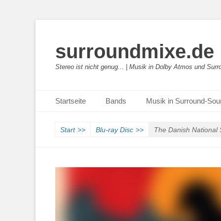
surroundmixe.de
Stereo ist nicht genug... | Musik in Dolby Atmos und Sur
Primäres Menü
Zum
Startseite
Bands
Musik in Surround-So
Inhalt
springen
Start
>>
Blu-ray Disc
>>
The Danish National