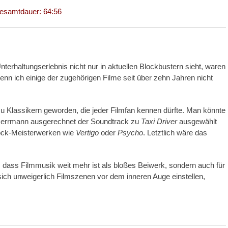
esamtdauer: 64:56
terhaltungserlebnis nicht nur in aktuellen Blockbustern sieht, waren
enn ich einige der zugehörigen Filme seit über zehn Jahren nicht
u Klassikern geworden, die jeder Filmfan kennen dürfte. Man könnte
d Herrmann ausgerechnet der Soundtrack zu
Taxi Driver
ausgewählt
cock-Meisterwerken wie
Vertigo
oder
Psycho
. Letztlich wäre das
 dass Filmmusik weit mehr ist als bloßes Beiwerk, sondern auch für
e sich unweigerlich Filmszenen vor dem inneren Auge einstellen,