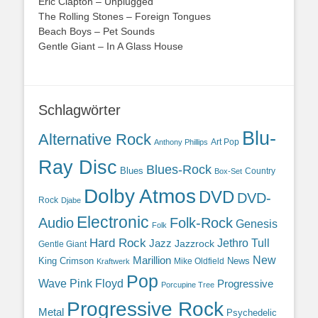
Eric Clapton – Unplugged
The Rolling Stones – Foreign Tongues
Beach Boys – Pet Sounds
Gentle Giant – In A Glass House
Schlagwörter
Blu-
Alternative Rock
Art Pop
Anthony Phillips
Ray Disc
Blues-Rock
Blues
Country
Box-Set
Dolby Atmos
DVD
DVD-
Rock
Djabe
Electronic
Audio
Folk-Rock
Genesis
Folk
Hard Rock
Jazz
Jethro Tull
Jazzrock
Gentle Giant
Marillion
New
King Crimson
News
Mike Oldfield
Kraftwerk
Pop
Wave
Pink Floyd
Progressive
Porcupine Tree
Progressive Rock
Metal
Psychedelic