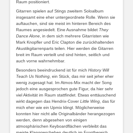
Raum positioniert.
Gitarren spielen auf Stings zweitem Soloalbum
insgesamt eine eher untergeordnete Rolle. Wenn sie
auftauchen, sind sie meist im hinteren Bereich des
Raumes angesiedelt. Eine Ausnahme bildet
They
Dance Alone
, in dem sich mehrere Gitarristen wie
Mark Knopfler und Eric Clapton die zurückhaltenden
Akustikgitarrenparts teilen. Hier werden die Gitarren
breit im Raum verteilt und sind hinten, seitlich und
auch vorne wahrnehmbar.
Besonders beeindruckend ist für mich
History Will
Teach Us Nothing
, ein Stück, das mir seit jeher eher
wenig zugesagt hat. Im Atmos-Mix macht der Song
jedoch eine ausgesprochen gute Figur, da hier sehr
viel Aktivität im Raum stattfindet. Etwas enttäuschend
wirkt dagegen das Hendrix-Cover
Little Wing
, das für
mich eher wie ein Upmix klingt. Möglicherweise
konnten hier nicht alle Originalbänder herangezogen
werden, denn abgesehen von einigen
atmosphärischen Keyboardflächen verbleibt das
meiste Klanggeschehen deutlich im Frontbereich.