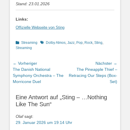
Stand: 23.01.2026
Links:
Offizielle Webseite von Sting
Kategorien
Schlagworte
Streaming
Dolby Atmos
,
Jazz
,
Pop
,
Rock
,
Sting
,
Streaming
Beitragsnavigation
← Vorheriger
Nächster →
Vorheriger
Nächster
The Danish National
The Pineapple Thief –
Beitrag:
Beitrag:
Symphony Orchestra – The
Retracing Our Steps (Box-
Morricone Duel
Set)
Eine Antwort auf „Sting – …Nothing
Like The Sun“
Olaf
sagt:
29. Januar 2026 um 19:14 Uhr