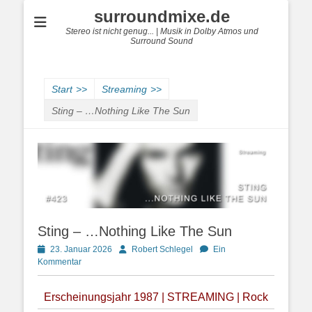
surroundmixe.de
Stereo ist nicht genug... | Musik in Dolby Atmos und
Surround Sound
Start
>>
Streaming
>>
Sting – …Nothing Like The Sun
Sting – …Nothing Like The Sun
Posted
Autor
23. Januar 2026
Robert Schlegel
Ein
on
Kommentar
Erscheinungsjahr 1987 | STREAMING | Rock