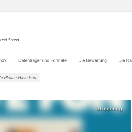
round Sound
und?
Datenträger und Formate
Die Bewertung
Die Ra
We Please Have Fun