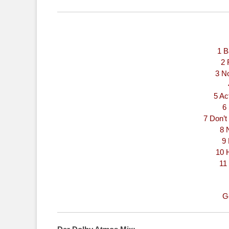
1 B
2 
3 N
5 Ac
6 
7 Don’t
8 
9 
10 
11
G