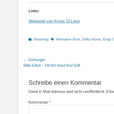
Links:
Webseite von Kings Of Leon
Kategorien
Schlagworte
Streaming
Alternative Rock
,
Dolby Atmos
,
Kings 
Beitragsnavigation
← Vorheriger
Vorheriger
Billie Eilish – Hit Me Hard And Soft
Beitrag:
Schreibe einen Kommentar
Deine E-Mail-Adresse wird nicht veröffentlicht.
Erfo
Kommentar
*