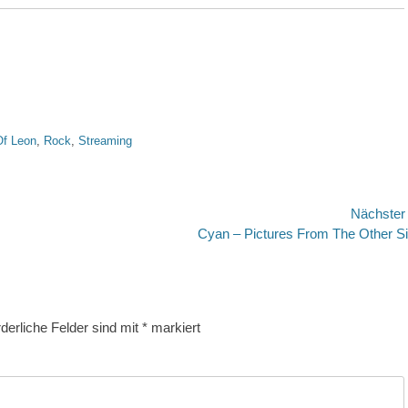
Of Leon
,
Rock
,
Streaming
Nächste
Nächster
Cyan – Pictures From The Other S
Beitrag:
rderliche Felder sind mit
*
markiert