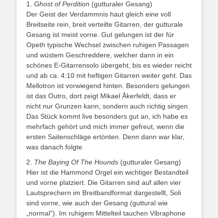
1.
Ghost of Perdition
(gutturaler Gesang)
Der Geist der Verdammnis haut gleich eine voll
Breitseite rein, breit verteilte Gitarren, der gutturale
Gesang ist meist vorne. Gut gelungen ist der für
Opeth typische Wechsel zwischen ruhigen Passagen
und wüstem Geschreddere, welcher dann in ein
schönes E-Gitarrensolo übergeht, bis es wieder reicht
und ab ca. 4:10 mit heftigen Gitarren weiter geht. Das
Mellotron ist vorwiegend hinten. Besonders gelungen
ist das Outro, dort zeigt Mikael Åkerfeldt, dass er
nicht nur Grunzen kann, sondern auch richtig singen.
Das Stück kommt live besonders gut an, ich habe es
mehrfach gehört und mich immer gefreut, wenn die
ersten Saitenschläge ertönten. Denn dann war klar,
was danach folgte.
2.
The Baying Of The Hounds
(gutturaler Gesang)
Hier ist die Hammond Orgel ein wichtiger Bestandteil
und vorne platziert. Die Gitarren sind auf allen vier
Lautsprechern im Breitbandformat dargestellt, Soli
sind vorne, wie auch der Gesang (guttural wie
„normal“). Im ruhigem Mittelteil tauchen Vibraphone