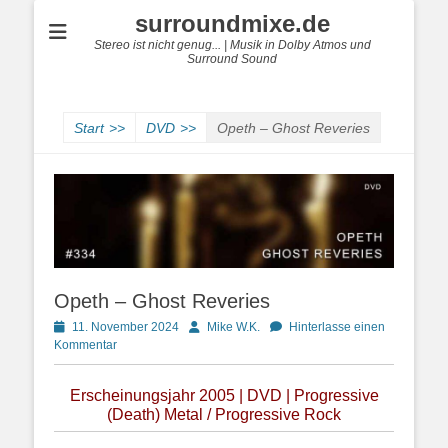
surroundmixe.de
Stereo ist nicht genug... | Musik in Dolby Atmos und
Surround Sound
Start
>>
DVD
>>
Opeth – Ghost Reveries
Opeth – Ghost Reveries
Posted
Autor
11. November 2024
Mike W.K.
Hinterlasse einen
on
Kommentar
Erscheinungsjahr 2005 | DVD | Progressive
(Death) Metal / Progressive Rock