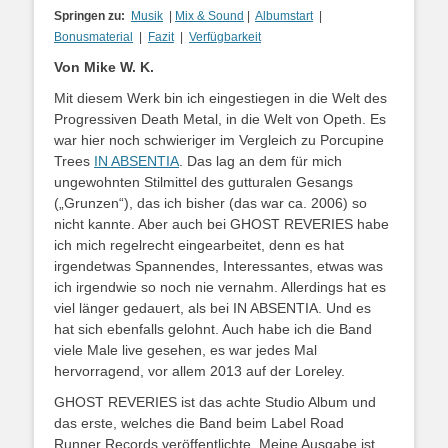
Springen zu:
Musik
|
Mix & Sound
|
Albumstart
|
Bonusmaterial
|
Fazit
|
Verfügbarkeit
Von Mike W. K.
Mit diesem Werk bin ich eingestiegen in die Welt des
Progressiven Death Metal, in die Welt von Opeth. Es
war hier noch schwieriger im Vergleich zu Porcupine
Trees
IN ABSENTIA
. Das lag an dem für mich
ungewohnten Stilmittel des gutturalen Gesangs
(„Grunzen“), das ich bisher (das war ca. 2006) so
nicht kannte. Aber auch bei GHOST REVERIES habe
ich mich regelrecht eingearbeitet, denn es hat
irgendetwas Spannendes, Interessantes, etwas was
ich irgendwie so noch nie vernahm. Allerdings hat es
viel länger gedauert, als bei IN ABSENTIA. Und es
hat sich ebenfalls gelohnt. Auch habe ich die Band
viele Male live gesehen, es war jedes Mal
hervorragend, vor allem 2013 auf der Loreley.
GHOST REVERIES ist das achte Studio Album und
das erste, welches die Band beim Label Road
Runner Records veröffentlichte. Meine Ausgabe ist