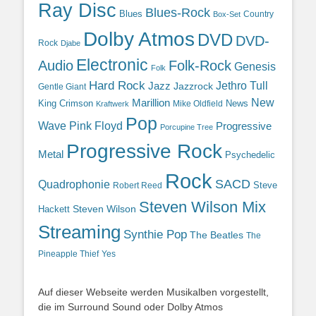
Ray Disc
Blues-Rock
Blues
Country
Box-Set
Dolby Atmos
DVD
DVD-
Rock
Djabe
Electronic
Audio
Folk-Rock
Genesis
Folk
Hard Rock
Jazz
Jethro Tull
Jazzrock
Gentle Giant
Marillion
New
King Crimson
News
Mike Oldfield
Kraftwerk
Pop
Wave
Pink Floyd
Progressive
Porcupine Tree
Progressive Rock
Metal
Psychedelic
Rock
SACD
Quadrophonie
Steve
Robert Reed
Steven Wilson Mix
Hackett
Steven Wilson
Streaming
Synthie Pop
The Beatles
The
Yes
Pineapple Thief
Auf dieser Webseite werden Musikalben vorgestellt,
die im Surround Sound oder Dolby Atmos