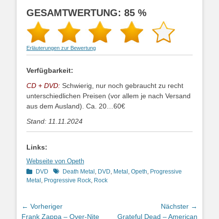
GESAMTWERTUNG: 85 %
Erläuterungen zur Bewertung
Verfügbarkeit:
CD + DVD:
Schwierig, nur noch gebraucht zu recht
unterschiedlichen Preisen (vor allem je nach Versand
aus dem Ausland). Ca. 20…60€
Stand: 11.11.2024
Links:
Webseite von Opeth
Kategorien
Schlagworte
DVD
Death Metal
,
DVD
,
Metal
,
Opeth
,
Progressive
Metal
,
Progressive Rock
,
Rock
Beitragsnavigation
← Vorheriger
Nächster →
Vorheriger
Nächster
Frank Zappa – Over-Nite
Grateful Dead – American