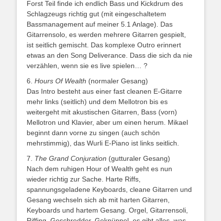
Forst Teil finde ich endlich Bass und Kickdrum des
Schlagzeugs richtig gut (mit eingeschaltetem
Bassmanagement auf meiner 5.1 Anlage). Das
Gitarrensolo, es werden mehrere Gitarren gespielt,
ist seitlich gemischt. Das komplexe Outro erinnert
etwas an den Song Deliverance. Dass die sich da nie
verzählen, wenn sie es live spielen… ?
6.
Hours Of Wealth
(normaler Gesang)
Das Intro besteht aus einer fast cleanen E-Gitarre
mehr links (seitlich) und dem Mellotron bis es
weitergeht mit akustischen Gitarren, Bass (vorn)
Mellotron und Klavier, aber um einen herum. Mikael
beginnt dann vorne zu singen (auch schön
mehrstimmig), das Wurli E-Piano ist links seitlich.
7.
The Grand Conjuration
(gutturaler Gesang)
Nach dem ruhigen Hour of Wealth geht es nun
wieder richtig zur Sache. Harte Riffs,
spannungsgeladene Keyboards, cleane Gitarren und
Gesang wechseln sich ab mit harten Gitarren,
Keyboards und hartem Gesang. Orgel, Gitarrensoli,
Riffing, Geschredder, Geknüppel, es gibt alles, was