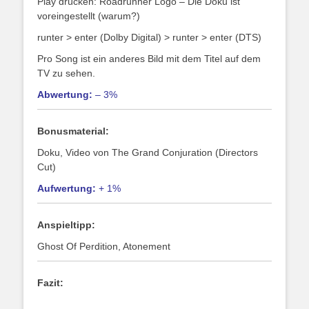
Play drücken: Roadrunner Logo – Die Doku ist
voreingestellt (warum?)
runter > enter (Dolby Digital) > runter > enter (DTS)
Pro Song ist ein anderes Bild mit dem Titel auf dem
TV zu sehen.
Abwertung:
– 3%
Bonusmaterial:
Doku, Video von The Grand Conjuration (Directors
Cut)
Aufwertung:
+ 1%
Anspieltipp:
Ghost Of Perdition, Atonement
Fazit: