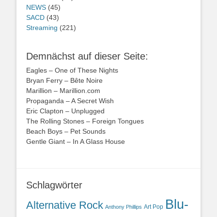
NEWS
(45)
SACD
(43)
Streaming
(221)
Demnächst auf dieser Seite:
Eagles – One of These Nights
Bryan Ferry – Bête Noire
Marillion – Marillion.com
Propaganda – A Secret Wish
Eric Clapton – Unplugged
The Rolling Stones – Foreign Tongues
Beach Boys – Pet Sounds
Gentle Giant – In A Glass House
Schlagwörter
Blu-
Alternative Rock
Art Pop
Anthony Phillips