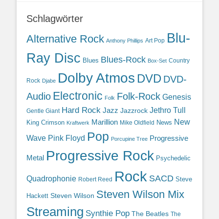
Schlagwörter
Blu-
Alternative Rock
Art Pop
Anthony Phillips
Ray Disc
Blues-Rock
Blues
Country
Box-Set
Dolby Atmos
DVD
DVD-
Rock
Djabe
Electronic
Audio
Folk-Rock
Genesis
Folk
Hard Rock
Jazz
Jethro Tull
Jazzrock
Gentle Giant
Marillion
New
King Crimson
News
Mike Oldfield
Kraftwerk
Pop
Wave
Pink Floyd
Progressive
Porcupine Tree
Progressive Rock
Metal
Psychedelic
Rock
SACD
Quadrophonie
Steve
Robert Reed
Steven Wilson Mix
Hackett
Steven Wilson
Streaming
Synthie Pop
The Beatles
The