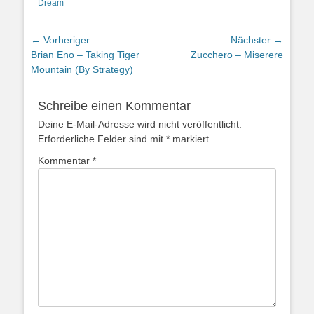
Dream
Beitragsnavigation
← Vorheriger
Nächster →
Vorheriger
Nächster
Brian Eno – Taking Tiger
Zucchero – Miserere
Beitrag:
Beitrag:
Mountain (By Strategy)
Schreibe einen Kommentar
Deine E-Mail-Adresse wird nicht veröffentlicht.
Erforderliche Felder sind mit
*
markiert
Kommentar
*