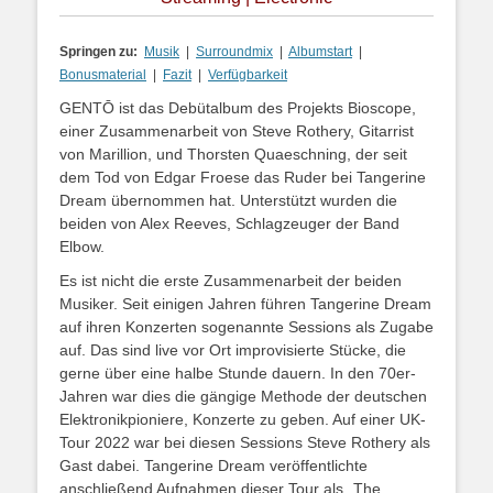
Springen zu:
Musik
|
Surroundmix
|
Albumstart
|
Bonusmaterial
|
Fazit
|
Verfügbarkeit
GENTŌ ist das Debütalbum des Projekts Bioscope,
einer Zusammenarbeit von Steve Rothery, Gitarrist
von Marillion, und Thorsten Quaeschning, der seit
dem Tod von Edgar Froese das Ruder bei Tangerine
Dream übernommen hat. Unterstützt wurden die
beiden von Alex Reeves, Schlagzeuger der Band
Elbow.
Es ist nicht die erste Zusammenarbeit der beiden
Musiker. Seit einigen Jahren führen Tangerine Dream
auf ihren Konzerten sogenannte Sessions als Zugabe
auf. Das sind live vor Ort improvisierte Stücke, die
gerne über eine halbe Stunde dauern. In den 70er-
Jahren war dies die gängige Methode der deutschen
Elektronikpioniere, Konzerte zu geben. Auf einer UK-
Tour 2022 war bei diesen Sessions Steve Rothery als
Gast dabei. Tangerine Dream veröffentlichte
anschließend Aufnahmen dieser Tour als „The