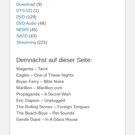
Download
(9)
DTS-CD
(1)
DVD
(129)
DVD Audio
(48)
NEWS
(45)
SACD
(43)
Streaming
(221)
Demnächst auf dieser Seite:
Magenta – Tarot
Eagles – One of These Nights
Bryan Ferry – Bête Noire
Marillion – Marillion.com
Propaganda – A Secret Wish
Eric Clapton – Unplugged
The Rolling Stones – Foreign Tongues
The Beach Boys – Pet Sounds
Gentle Giant – In A Glass House