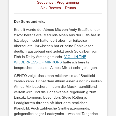
Sequencer, Programming
Alex Reeves – Drums
Der Surroundmix:
Erstellt wurde der Atmos-Mix von Andy Bradfield, der
zuvor bereits drei Marillion-Alben aus der Fish-Ära in
5.1 abgemischt hatte, dort aber nur teilweise
überzeugte. Inzwischen hat er seine Fähigkeiten
deutlich ausgebaut und zuletzt auch Soloalben von
Fish in Dolby Atmos gemischt.
VIGIL IN THE
WILDERNESS OF MIRRORS
hatte ich bereits
besprochen – dessen Atmos-Mix ist sehr gelungen.
GENTŌ zeigt, dass man mittlerweile auf Bradfield
zählen kann. Er hat dem Album einen eindrucksvollen
Atmos-Mix beschert, in dem die Musik raumfüllend
verteilt wird und die Höhenkanäle regelmäßig zum
Einsatz kommen. Besonders Steve Rotherys
Leadgitarren thronen oft über dem restlichen
Klangbild. Auch zahlreiche Synthesizersounds,
gelegentlich sogar Leadsynths – was bei Tangerine