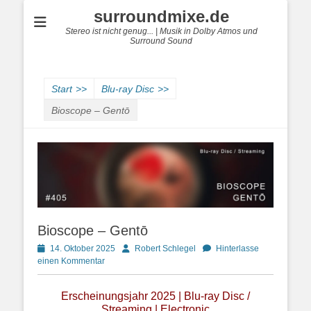
surroundmixe.de
Stereo ist nicht genug... | Musik in Dolby Atmos und
Surround Sound
Start
>>
Blu-ray Disc
>>
Bioscope – Gentō
Bioscope – Gentō
Posted
Autor
14. Oktober 2025
Robert Schlegel
Hinterlasse
on
einen Kommentar
Erscheinungsjahr 2025 | Blu-ray Disc /
Streaming | Electronic