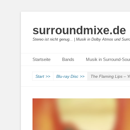
surroundmixe.de
Stereo ist nicht genug... | Musik in Dolby Atmos und Sur
Primäres Menü
Zum
Startseite
Bands
Musik in Surround-So
Inhalt
springen
Start
>>
Blu-ray Disc
>>
The Flaming Lips – Y