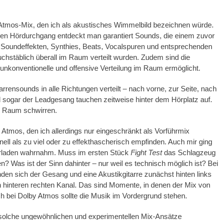
Atmos-Mix, den ich als akustisches Wimmelbild bezeichnen würde.
uen Hördurchgang entdeckt man garantiert Sounds, die einem zuvor
 Soundeffekten, Synthies, Beats, Vocalspuren und entsprechenden
uchstäblich überall im Raum verteilt wurden. Zudem sind die
nkonventionelle und offensive Verteilung im Raum ermöglicht.
rrensounds in alle Richtungen verteilt – nach vorne, zur Seite, nach
 sogar der Leadgesang tauchen zeitweise hinter dem Hörplatz auf.
n Raum schwirren.
Atmos, den ich allerdings nur eingeschränkt als Vorführmix
ll als zu viel oder zu effekthascherisch empfinden. Auch mir ging
berladen wahrnahm. Muss im ersten Stück
Fight Test
das Schlagzeug
? Was ist der Sinn dahinter – nur weil es technisch möglich ist? Bei
nden sich der Gesang und eine Akustikgitarre zunächst hinten links
 hinteren rechten Kanal. Das sind Momente, in denen der Mix von
h bei Dolby Atmos sollte die Musik im Vordergrund stehen.
 solche ungewöhnlichen und experimentellen Mix-Ansätze