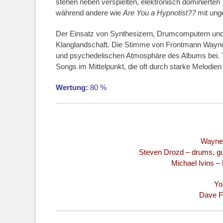
stehen neben verspielten, elektronisch dominierte
während andere wie
Are You a Hypnotist??
mit ung
Der Einsatz von Synthesizern, Drumcomputern und v
Klanglandschaft. Die Stimme von Frontmann Wayne C
und psychedelischen Atmosphäre des Albums bei. Tro
Songs im Mittelpunkt, die oft durch starke Melodie
Wertung:
80 %
Wayne C
Steven Drozd – drums, gui
Michael Ivins –
Yos
Dave F