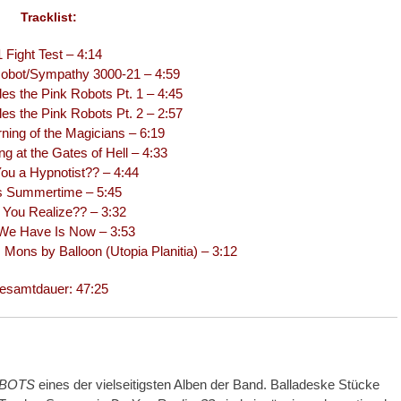
Tracklist:
1 Fight Test – 4:14
obot/Sympathy 3000-21 – 4:59
les the Pink Robots Pt. 1 – 4:45
les the Pink Robots Pt. 2 – 2:57
rning of the Magicians – 6:19
ng at the Gates of Hell – 4:33
You a Hypnotist?? – 4:44
’s Summertime – 5:45
 You Realize?? – 3:32
 We Have Is Now – 3:53
Mons by Balloon (Utopia Planitia) – 3:12
esamtdauer: 47:25
OBOTS
eines der vielseitigsten Alben der Band. Balladeske Stücke