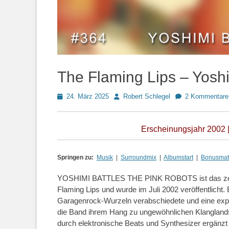
The Flaming Lips – Yoshi
Posted
Autor
24. März 2025
Robert Schlegel
2 Kommentare
on
Erscheinungsjahr 2002 |
Springen zu:
Musik
|
Surroundmix
|
Albumstart
|
Bonusmate
YOSHIMI BATTLES THE PINK ROBOTS ist das zehnt
Flaming Lips und wurde im Juli 2002 veröffentlicht. 
Garagenrock-Wurzeln verabschiedete und eine exper
die Band ihrem Hang zu ungewöhnlichen Klanglandsc
durch elektronische Beats und Synthesizer ergänzt 