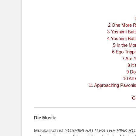
2 One More R
3 Yoshimi Batt
4 Yoshimi Batt
5 In the Mo
6 Ego Trippi
7 Are 
8 It
9 Do
10 All
11 Approaching Pavonis 
G
Die Musik:
Musikalisch ist
YOSHIMI BATTLES THE PINK R