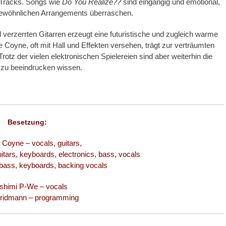
n Tracks. Songs wie
Do You Realize??
sind eingängig und emotional,
ewöhnlichen Arrangements überraschen.
erzerrten Gitarren erzeugt eine futuristische und zugleich warme
oyne, oft mit Hall und Effekten versehen, trägt zur verträumten
tz der vielen elektronischen Spielereien sind aber weiterhin die
n zu beeindrucken wissen.
Besetzung:
oyne – vocals, guitars,
tars, keyboards, electronics, bass, vocals
 bass, keyboards, backing vocals
himi P-We – vocals
ridmann – programming