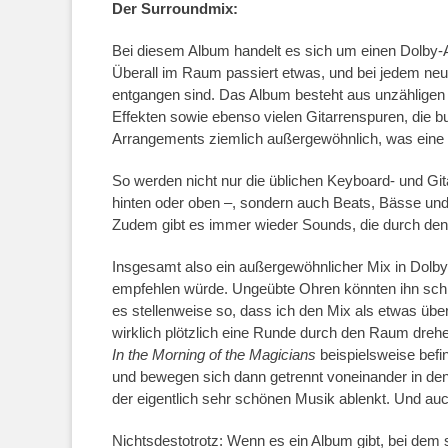
Der Surroundmix:
Bei diesem Album handelt es sich um einen Dolby-
Überall im Raum passiert etwas, und bei jedem ne
entgangen sind. Das Album besteht aus unzähligen
Effekten sowie ebenso vielen Gitarrenspuren, die b
Arrangements ziemlich außergewöhnlich, was eine u
So werden nicht nur die üblichen Keyboard- und Gita
hinten oder oben –, sondern auch Beats, Bässe und
Zudem gibt es immer wieder Sounds, die durch de
Insgesamt also ein außergewöhnlicher Mix in Dolby 
empfehlen würde. Ungeübte Ohren könnten ihn schne
es stellenweise so, dass ich den Mix als etwas ü
wirklich plötzlich eine Runde durch den Raum drehen
In the Morning of the Magicians
beispielsweise befi
und bewegen sich dann getrennt voneinander in den
der eigentlich sehr schönen Musik ablenkt. Und auc
Nichtsdestotrotz: Wenn es ein Album gibt, bei dem