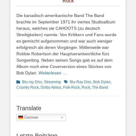
Rock
Die kanadisch-amerikanische Band The Band
brachte im September 1971 ihr viertes Studioalbum
heraus, welches sie CAHOOTS (zu deutsch
Streitigkeiten) nannte. Von Kritikern und Fans wurde
es gemischt aufgenommen und war auch weniger
erfolgreich als deren Vorgänger. Mittlerweile war
Robbie Robertson der Hauptverantwortliche fürs
Songwriting. Neben seinen Songs gab es auf dem
Album noch eine Coverversion eines Stückes von
Bob Dylan.
Weiterlesen …
Kategorien
Schlagworte
Blu-ray Disc
,
Streaming
Blu-Ray Disc
,
Bob Dylan
,
Country Rock
,
Dolby Atmos
,
Folk-Rock
,
Rock
,
The Band
Translate
German
Letzte Beiträge