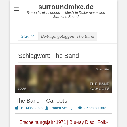
surroundmixe.de
Stereo ist nicht genug... | Musik in Dolby Atmos und
Surround Sound
Start
>>
Beiträge getagged
The Band
Schlagwort:
The Band
The Band – Cahoots
Posted
Autor
19. März 2023
Robert Schlegel
2 Kommentare
on
Erscheinungsjahr 1971 | Blu-ray Disc | Folk-