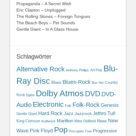
Propaganda – A Secret Wish
Eric Clapton – Unplugged
The Rolling Stones – Foreign Tongues
The Beach Boys – Pet Sounds
Gentle Giant – In A Glass House
Schlagwörter
Blu-
Alternative Rock
Art Pop
Anthony Phillips
Ray Disc
Blues-Rock
Blues
Country
Box-Set
Dolby Atmos
DVD
DVD-
Rock
Djabe
Electronic
Audio
Folk-Rock
Genesis
Folk
Hard Rock
Jazz
Jethro Tull
Jazzrock
Gentle Giant
Marillion
New
King Crimson
News
Mike Oldfield
Kraftwerk
Pop
Wave
Pink Floyd
Progressive
Porcupine Tree