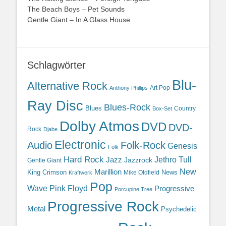
The Beach Boys – Pet Sounds
Gentle Giant – In A Glass House
Schlagwörter
Blu-
Alternative Rock
Art Pop
Anthony Phillips
Ray Disc
Blues-Rock
Blues
Country
Box-Set
Dolby Atmos
DVD
DVD-
Rock
Djabe
Electronic
Audio
Folk-Rock
Genesis
Folk
Hard Rock
Jazz
Jethro Tull
Jazzrock
Gentle Giant
Marillion
New
King Crimson
News
Mike Oldfield
Kraftwerk
Pop
Wave
Pink Floyd
Progressive
Porcupine Tree
Progressive Rock
Metal
Psychedelic