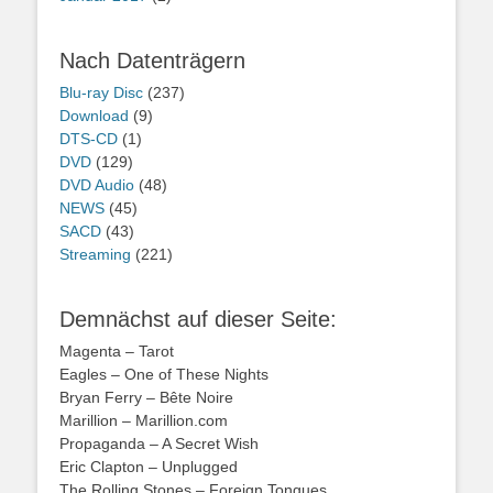
Nach Datenträgern
Blu-ray Disc
(237)
Download
(9)
DTS-CD
(1)
DVD
(129)
DVD Audio
(48)
NEWS
(45)
SACD
(43)
Streaming
(221)
Demnächst auf dieser Seite:
Magenta – Tarot
Eagles – One of These Nights
Bryan Ferry – Bête Noire
Marillion – Marillion.com
Propaganda – A Secret Wish
Eric Clapton – Unplugged
The Rolling Stones – Foreign Tongues