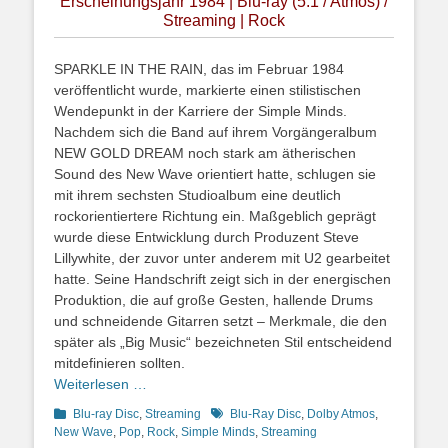
Erscheinungsjahr 1984 | Blu-ray (5.1 / Atmos) /
Streaming | Rock
SPARKLE IN THE RAIN, das im Februar 1984
veröffentlicht wurde, markierte einen stilistischen
Wendepunkt in der Karriere der Simple Minds.
Nachdem sich die Band auf ihrem Vorgängeralbum
NEW GOLD DREAM noch stark am ätherischen
Sound des New Wave orientiert hatte, schlugen sie
mit ihrem sechsten Studioalbum eine deutlich
rockorientiertere Richtung ein. Maßgeblich geprägt
wurde diese Entwicklung durch Produzent Steve
Lillywhite, der zuvor unter anderem mit U2 gearbeitet
hatte. Seine Handschrift zeigt sich in der energischen
Produktion, die auf große Gesten, hallende Drums
und schneidende Gitarren setzt – Merkmale, die den
später als „Big Music“ bezeichneten Stil entscheidend
mitdefinieren sollten.
Weiterlesen …
Kategorien
Schlagworte
Blu-ray Disc
,
Streaming
Blu-Ray Disc
,
Dolby Atmos
,
New Wave
,
Pop
,
Rock
,
Simple Minds
,
Streaming