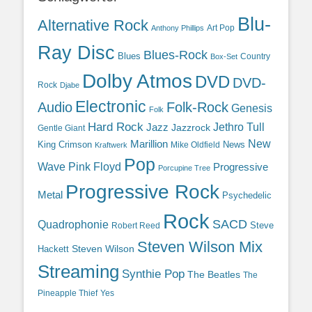
Blu-
Alternative Rock
Art Pop
Anthony Phillips
Ray Disc
Blues-Rock
Blues
Country
Box-Set
Dolby Atmos
DVD
DVD-
Rock
Djabe
Electronic
Audio
Folk-Rock
Genesis
Folk
Hard Rock
Jazz
Jethro Tull
Jazzrock
Gentle Giant
Marillion
New
King Crimson
News
Mike Oldfield
Kraftwerk
Pop
Wave
Pink Floyd
Progressive
Porcupine Tree
Progressive Rock
Metal
Psychedelic
Rock
SACD
Quadrophonie
Steve
Robert Reed
Steven Wilson Mix
Hackett
Steven Wilson
Streaming
Synthie Pop
The Beatles
The
Yes
Pineapple Thief