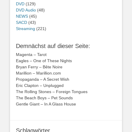
DVD
(129)
DVD Audio
(48)
NEWS
(45)
SACD
(43)
Streaming
(221)
Demnächst auf dieser Seite:
Magenta – Tarot
Eagles – One of These Nights
Bryan Ferry – Bête Noire
Marillion – Marillion.com
Propaganda – A Secret Wish
Eric Clapton – Unplugged
The Rolling Stones – Foreign Tongues
The Beach Boys – Pet Sounds
Gentle Giant – In A Glass House
Schlagwörter