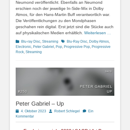
Neumond veröffentlicht. Ebenfalls an Neumond
erschien noch der jeweilige In-Side-Mix in Dolby
Atmos, für den Hans-Martin Buff verantwortlich war.
Die Veröffentlichungen zu den Mondphasen
geschahen rein digital. Erst jetzt sind die Stücke auch
auf physikalischen Medien erhältlich.
Weiterlesen …
Kategorien
Schlagworte
Blu-ray Disc
,
Streaming
Blu-Ray Disc
,
Dolby Atmos
,
Electronic
,
Peter Gabriel
,
Pop
,
Progressive Pop
,
Progressive
Rock
,
Streaming
Peter Gabriel – Up
Posted
Autor
4. Oktober 2023
Robert Schlegel
Ein
on
Kommentar