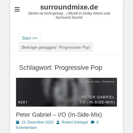
surroundmixe.de
Stereo ist nicht genug... | Musik in Dolby Atmos und
Surround Sound
Start
>>
Beiträge getagged
Progressive Pop
Schlagwort:
Progressive Pop
Peter Gabriel – I/O (In-Side-Mix)
Posted
Autor
15. Dezember 2023
Robert Schlegel
8
on
Kommentare