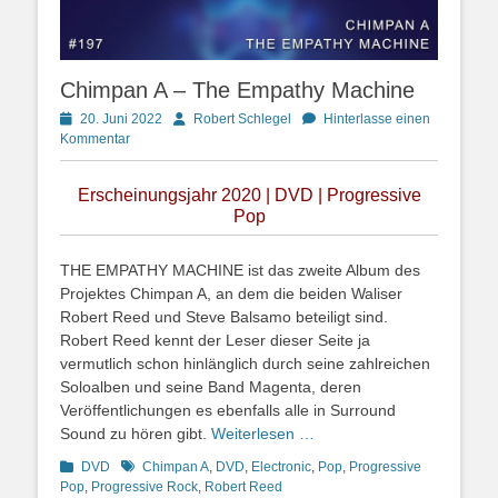
Chimpan A – The Empathy Machine
Posted
Autor
20. Juni 2022
Robert Schlegel
Hinterlasse einen
on
Kommentar
Erscheinungsjahr 2020 | DVD | Progressive
Pop
THE EMPATHY MACHINE ist das zweite Album des
Projektes Chimpan A, an dem die beiden Waliser
Robert Reed und Steve Balsamo beteiligt sind.
Robert Reed kennt der Leser dieser Seite ja
vermutlich schon hinlänglich durch seine zahlreichen
Soloalben und seine Band Magenta, deren
Veröffentlichungen es ebenfalls alle in Surround
Sound zu hören gibt.
Weiterlesen …
Kategorien
Schlagworte
DVD
Chimpan A
,
DVD
,
Electronic
,
Pop
,
Progressive
Pop
,
Progressive Rock
,
Robert Reed