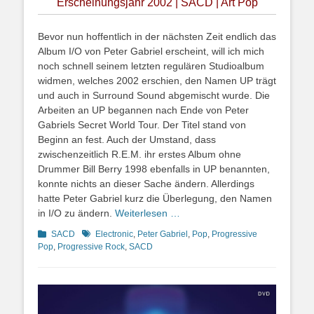
Erscheinungsjahr 2002 | SACD | Art Pop
Bevor nun hoffentlich in der nächsten Zeit endlich das
Album I/O von Peter Gabriel erscheint, will ich mich
noch schnell seinem letzten regulären Studioalbum
widmen, welches 2002 erschien, den Namen UP trägt
und auch in Surround Sound abgemischt wurde. Die
Arbeiten an UP begannen nach Ende von Peter
Gabriels Secret World Tour. Der Titel stand von
Beginn an fest. Auch der Umstand, dass
zwischenzeitlich R.E.M. ihr erstes Album ohne
Drummer Bill Berry 1998 ebenfalls in UP benannten,
konnte nichts an dieser Sache ändern. Allerdings
hatte Peter Gabriel kurz die Überlegung, den Namen
in I/O zu ändern.
Weiterlesen …
Kategorien
Schlagworte
SACD
Electronic
,
Peter Gabriel
,
Pop
,
Progressive
Pop
,
Progressive Rock
,
SACD