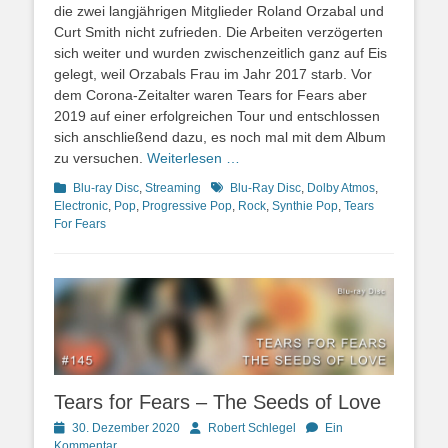
die zwei langjährigen Mitglieder Roland Orzabal und
Curt Smith nicht zufrieden. Die Arbeiten verzögerten
sich weiter und wurden zwischenzeitlich ganz auf Eis
gelegt, weil Orzabals Frau im Jahr 2017 starb. Vor
dem Corona-Zeitalter waren Tears for Fears aber
2019 auf einer erfolgreichen Tour und entschlossen
sich anschließend dazu, es noch mal mit dem Album
zu versuchen.
Weiterlesen …
Kategorien
Schlagworte
Blu-ray Disc
,
Streaming
Blu-Ray Disc
,
Dolby Atmos
,
Electronic
,
Pop
,
Progressive Pop
,
Rock
,
Synthie Pop
,
Tears
For Fears
Tears for Fears – The Seeds of Love
Posted
Autor
30. Dezember 2020
Robert Schlegel
Ein
on
Kommentar