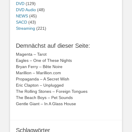
DVD
(129)
DVD Audio
(48)
NEWS
(45)
SACD
(43)
Streaming
(221)
Demnächst auf dieser Seite:
Magenta – Tarot
Eagles – One of These Nights
Bryan Ferry – Bête Noire
Marillion – Marillion.com
Propaganda – A Secret Wish
Eric Clapton – Unplugged
The Rolling Stones – Foreign Tongues
The Beach Boys – Pet Sounds
Gentle Giant – In A Glass House
Schlagwörter