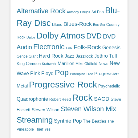
Blu-
Alternative Rock
Art Pop
Anthony Phillips
Ray Disc
Blues-Rock
Blues
Country
Box-Set
Dolby Atmos
DVD
DVD-
Rock
Djabe
Electronic
Audio
Folk-Rock
Genesis
Folk
Hard Rock
Jazz
Jethro Tull
Jazzrock
Gentle Giant
Marillion
New
King Crimson
News
Mike Oldfield
Kraftwerk
Pop
Wave
Pink Floyd
Progressive
Porcupine Tree
Progressive Rock
Metal
Psychedelic
Rock
SACD
Quadrophonie
Steve
Robert Reed
Steven Wilson Mix
Hackett
Steven Wilson
Streaming
Synthie Pop
The Beatles
The
Yes
Pineapple Thief