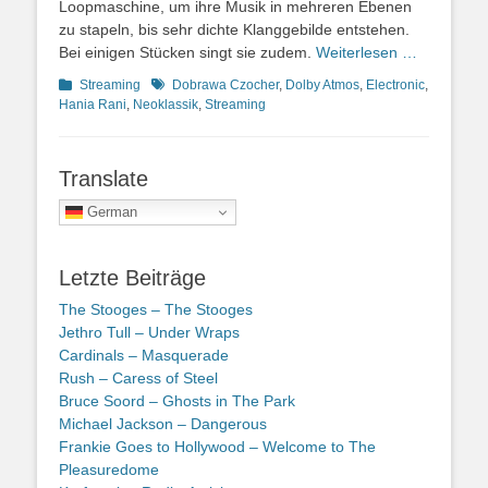
Loopmaschine, um ihre Musik in mehreren Ebenen
zu stapeln, bis sehr dichte Klanggebilde entstehen.
Bei einigen Stücken singt sie zudem.
Weiterlesen …
Kategorien
Schlagworte
Streaming
Dobrawa Czocher
,
Dolby Atmos
,
Electronic
,
Hania Rani
,
Neoklassik
,
Streaming
Translate
German
Letzte Beiträge
The Stooges – The Stooges
Jethro Tull – Under Wraps
Cardinals – Masquerade
Rush – Caress of Steel
Bruce Soord – Ghosts in The Park
Michael Jackson – Dangerous
Frankie Goes to Hollywood – Welcome to The
Pleasuredome