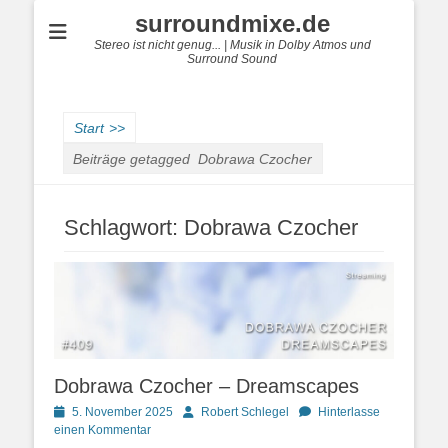
surroundmixe.de
Stereo ist nicht genug... | Musik in Dolby Atmos und
Surround Sound
Start
>>
Beiträge getagged
Dobrawa Czocher
Schlagwort:
Dobrawa Czocher
Dobrawa Czocher – Dreamscapes
Posted
Autor
5. November 2025
Robert Schlegel
Hinterlasse
on
einen Kommentar