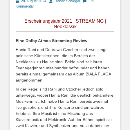
Posted
Autor
28. August 2024
Robert Schlegel
Ein
on
Kommentar
Erscheinungsjahr 2021 | STREAMING |
Neoklassik
Eine Dolby Atmos Streaming Review
Hania Rani und Dobrawa Czocher sind zwei junge
polnische Künstlerinnen, die im Bereich der
Neoklassik zu Hause sind. Beide sind seit ihren
Teenagerjahren miteinander befreundet und haben
bereits einmal gemeinsam das Album BIALA FLAGA
aufgenommen.
In der Regel sind Rani und Czocher jedoch solo
unterwegs, wobei Hania Rani die deutlich bekanntere
Musikerin ist. Ich habe Hania Rani bereits zweimal
live gesehen, und ihre Konzerte sind ein wahres
Erlebnis. Ihre Musik ist eine Mischung aus
Klaviermusik und Elektronik. Auf der Bühne spielt sie
zwei Klaviere und Synthesizer und nutzt dabei eine