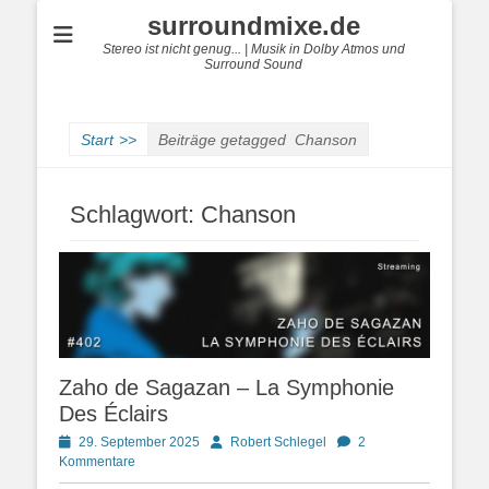
surroundmixe.de
Stereo ist nicht genug... | Musik in Dolby Atmos und
Surround Sound
Start
>>
Beiträge getagged
Chanson
Schlagwort:
Chanson
Zaho de Sagazan – La Symphonie
Des Éclairs
Posted
Autor
29. September 2025
Robert Schlegel
2
on
Kommentare