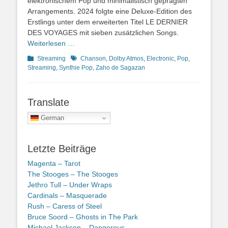
elektronischem Pop und minimalistisch geprägten
Arrangements. 2024 folgte eine Deluxe-Edition des
Erstlings unter dem erweiterten Titel LE DERNIER
DES VOYAGES mit sieben zusätzlichen Songs.
Weiterlesen …
Kategorien
Schlagworte
Streaming
Chanson
,
Dolby Atmos
,
Electronic
,
Pop
,
Streaming
,
Synthie Pop
,
Zaho de Sagazan
Translate
German
Letzte Beiträge
Magenta – Tarot
The Stooges – The Stooges
Jethro Tull – Under Wraps
Cardinals – Masquerade
Rush – Caress of Steel
Bruce Soord – Ghosts in The Park
Michael Jackson – Dangerous