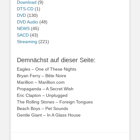
Download
(9)
DTS-CD
(1)
DVD
(130)
DVD Audio
(48)
NEWS
(45)
SACD
(43)
Streaming
(221)
Demnächst auf dieser Seite:
Eagles – One of These Nights
Bryan Ferry – Bête Noire
Marillion – Marillion.com
Propaganda – A Secret Wish
Eric Clapton – Unplugged
The Rolling Stones – Foreign Tongues
Beach Boys – Pet Sounds
Gentle Giant – In A Glass House