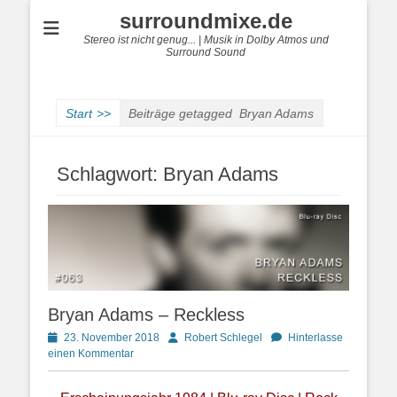
surroundmixe.de
Stereo ist nicht genug... | Musik in Dolby Atmos und
Surround Sound
Start
>>
Beiträge getagged
Bryan Adams
Schlagwort:
Bryan Adams
Bryan Adams – Reckless
Posted
Autor
23. November 2018
Robert Schlegel
Hinterlasse
on
einen Kommentar