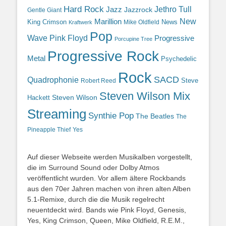
Hard Rock
Jazz
Jethro Tull
Jazzrock
Gentle Giant
Marillion
New
King Crimson
News
Mike Oldfield
Kraftwerk
Pop
Wave
Pink Floyd
Progressive
Porcupine Tree
Progressive Rock
Metal
Psychedelic
Rock
SACD
Quadrophonie
Steve
Robert Reed
Steven Wilson Mix
Hackett
Steven Wilson
Streaming
Synthie Pop
The Beatles
The
Yes
Pineapple Thief
Auf dieser Webseite werden Musikalben vorgestellt,
die im Surround Sound oder Dolby Atmos
veröffentlicht wurden. Vor allem ältere Rockbands
aus den 70er Jahren machen von ihren alten Alben
5.1-Remixe, durch die die Musik regelrecht
neuentdeckt wird. Bands wie Pink Floyd, Genesis,
Yes, King Crimson, Queen, Mike Oldfield, R.E.M.,