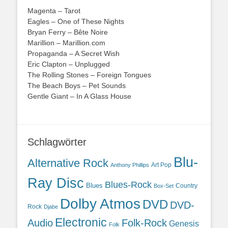
Magenta – Tarot
Eagles – One of These Nights
Bryan Ferry – Bête Noire
Marillion – Marillion.com
Propaganda – A Secret Wish
Eric Clapton – Unplugged
The Rolling Stones – Foreign Tongues
The Beach Boys – Pet Sounds
Gentle Giant – In A Glass House
Schlagwörter
Blu-
Alternative Rock
Art Pop
Anthony Phillips
Ray Disc
Blues-Rock
Blues
Country
Box-Set
Dolby Atmos
DVD
DVD-
Rock
Djabe
Electronic
Audio
Folk-Rock
Genesis
Folk