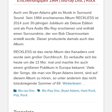
Erscheinungsjahr 1984 | Blu-ray Disc | Rock
Auch von Bryan Adams gibt es Musik in Surround
Sound. Sein 1984 erschienenes Album RECKLESS ist
2014 zum 30-jährigen Jubiläum als Deluxe Edition
und als Pure Audio Blu-Ray erschienen und enthält
einen Surroundmix, der von Bob Clearmountain
erstellt wurde. Dieser produzierte damals auch das
Album.
RECKLESS ist das vierte Album des Kanadiers und
wurde sein großer Durchbruch. Es verkaufte sich bis
heute um die 13 Mio. mal und machte ihn auch
einem größeren Publikum in Europa bekannt. Viele
der Songs, die man von Bryan Adams kennt, sind auf
diesem Album zu hören, so unter anderem das nicht
totzukriegende
Summer of 69
.
Weiterlesen …
Kategorien
Schlagworte
Blu-ray Disc
Blu-Ray Disc
,
Bryan Adams
,
Hard Rock
,
Pop
,
Rock