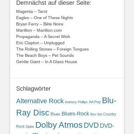
Demnächst auf dieser Seite:
Magenta – Tarot
Eagles – One of These Nights
Bryan Ferry – Bête Noire
Marillion – Marillion.com
Propaganda – A Secret Wish
Eric Clapton – Unplugged
The Rolling Stones – Foreign Tongues
The Beach Boys – Pet Sounds
Gentle Giant – In A Glass House
Schlagwörter
Blu-
Alternative Rock
Art Pop
Anthony Phillips
Ray Disc
Blues-Rock
Blues
Country
Box-Set
Dolby Atmos
DVD
DVD-
Rock
Djabe