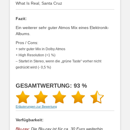
What Is Real, Santa Cruz
Fazit:
Ein weiterer sehr guter Atmos Mix eines Elektronik-
Albums.
Pros / Cons:
+ sehr guter Mix in Dolby Atmos
+
High Resolution (+1 %)
– Startet in Stereo, wenn die „grüne Taste“ vorher nicht
gedrückt wird (- 0,5 %)
GESAMTWERTUNG: 93 %
Erläuterungen zur Bewertung
Verfügbarkeit:
Blu-ray:
Die Blu-ray ist für ca. 30 Euro weiterhin