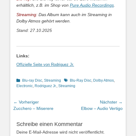
erhältlich, z.B. im Shop von
Pure Audio Recordings
.
Streaming:
Das Album kann auch im Streaming in
Dolby Atmos gehört werden.
Stand: 27.10.2025
Links:
Offizielle Seite von Rodriguez Jr.
Kategorien
Schlagworte
Blu-ray Disc
,
Streaming
Blu-Ray Disc
,
Dolby Atmos
,
Electronic
,
Rodriguez Jr.
,
Streaming
Beitragsnavigation
← Vorheriger
Nächster →
Vorheriger
Nächster
Zucchero – Miserere
Elbow – Audio Vertigo
Beitrag:
Beitrag:
Schreibe einen Kommentar
Deine E-Mail-Adresse wird nicht veröffentlicht.