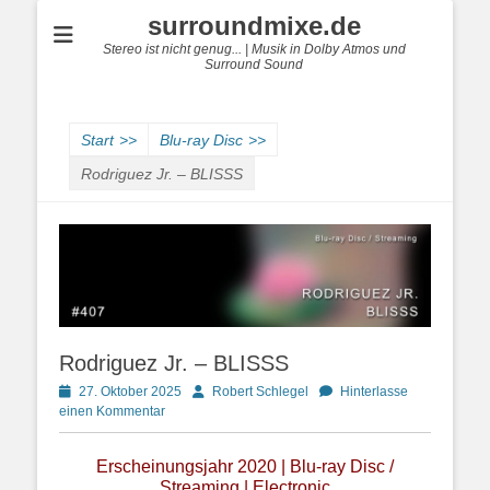
surroundmixe.de
Stereo ist nicht genug... | Musik in Dolby Atmos und
Surround Sound
Start
>>
Blu-ray Disc
>>
Rodriguez Jr. – BLISSS
Rodriguez Jr. – BLISSS
Posted
Autor
27. Oktober 2025
Robert Schlegel
Hinterlasse
on
einen Kommentar
Erscheinungsjahr 2020 | Blu-ray Disc /
Streaming | Electronic