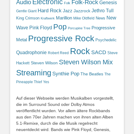
Electronic
Audio
Folk-Rock
Genesis
Folk
Hard Rock
Jazz
Jethro Tull
Jazzrock
Gentle Giant
Marillion
New
King Crimson
News
Mike Oldfield
Kraftwerk
Pop
Wave
Pink Floyd
Progressive
Porcupine Tree
Progressive Rock
Metal
Psychedelic
Rock
SACD
Quadrophonie
Steve
Robert Reed
Steven Wilson Mix
Hackett
Steven Wilson
Streaming
Synthie Pop
The Beatles
The
Yes
Pineapple Thief
Auf dieser Webseite werden Musikalben vorgestellt,
die im Surround Sound oder Dolby Atmos
veröffentlicht wurden. Vor allem ältere Rockbands
aus den 70er Jahren machen von ihren alten Alben
5.1-Remixe, durch die die Musik regelrecht
neuentdeckt wird. Bands wie Pink Floyd, Genesis,