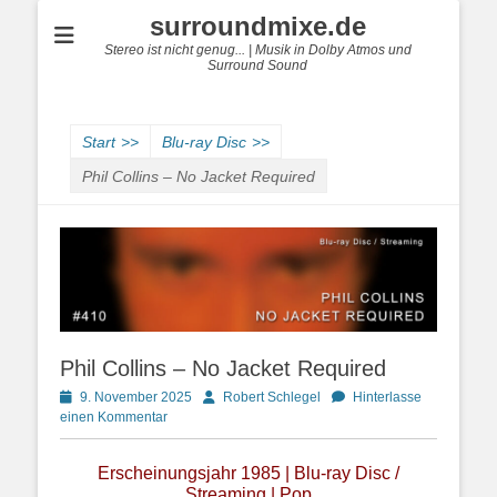
surroundmixe.de
Stereo ist nicht genug... | Musik in Dolby Atmos und
Surround Sound
Start
>>
Blu-ray Disc
>>
Phil Collins – No Jacket Required
Phil Collins – No Jacket Required
Posted
Autor
9. November 2025
Robert Schlegel
Hinterlasse
on
einen Kommentar
Erscheinungsjahr 1985 | Blu-ray Disc /
Streaming | Pop