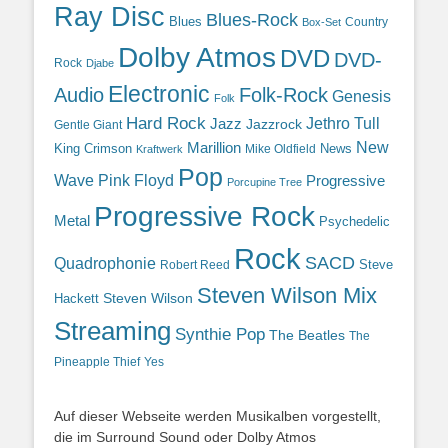
Ray Disc
Blues-Rock
Blues
Country
Box-Set
Dolby Atmos
DVD
DVD-
Rock
Djabe
Electronic
Audio
Folk-Rock
Genesis
Folk
Hard Rock
Jazz
Jethro Tull
Jazzrock
Gentle Giant
Marillion
New
King Crimson
News
Mike Oldfield
Kraftwerk
Pop
Wave
Pink Floyd
Progressive
Porcupine Tree
Progressive Rock
Metal
Psychedelic
Rock
SACD
Quadrophonie
Steve
Robert Reed
Steven Wilson Mix
Hackett
Steven Wilson
Streaming
Synthie Pop
The Beatles
The
Yes
Pineapple Thief
Auf dieser Webseite werden Musikalben vorgestellt,
die im Surround Sound oder Dolby Atmos