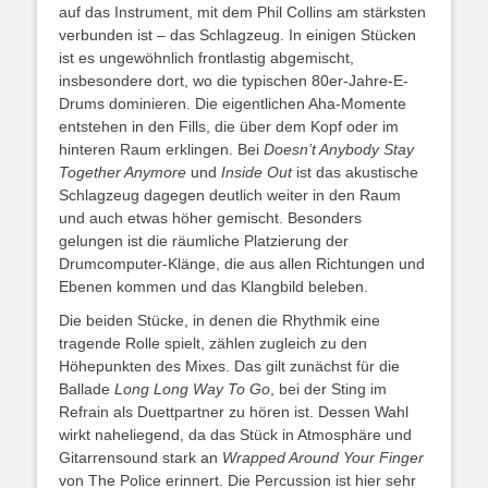
auf das Instrument, mit dem Phil Collins am stärksten
verbunden ist – das Schlagzeug. In einigen Stücken
ist es ungewöhnlich frontlastig abgemischt,
insbesondere dort, wo die typischen 80er-Jahre-E-
Drums dominieren. Die eigentlichen Aha-Momente
entstehen in den Fills, die über dem Kopf oder im
hinteren Raum erklingen. Bei
Doesn’t Anybody Stay
Together Anymore
und
Inside Out
ist das akustische
Schlagzeug dagegen deutlich weiter in den Raum
und auch etwas höher gemischt. Besonders
gelungen ist die räumliche Platzierung der
Drumcomputer-Klänge, die aus allen Richtungen und
Ebenen kommen und das Klangbild beleben.
Die beiden Stücke, in denen die Rhythmik eine
tragende Rolle spielt, zählen zugleich zu den
Höhepunkten des Mixes. Das gilt zunächst für die
Ballade
Long Long Way To Go
, bei der Sting im
Refrain als Duettpartner zu hören ist. Dessen Wahl
wirkt naheliegend, da das Stück in Atmosphäre und
Gitarrensound stark an
Wrapped Around Your Finger
von The Police erinnert. Die Percussion ist hier sehr