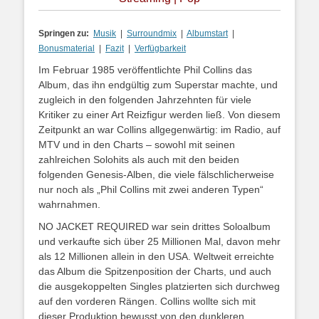
Springen zu:
Musik
|
Surroundmix
|
Albumstart
|
Bonusmaterial
|
Fazit
|
Verfügbarkeit
Im Februar 1985 veröffentlichte Phil Collins das
Album, das ihn endgültig zum Superstar machte, und
zugleich in den folgenden Jahrzehnten für viele
Kritiker zu einer Art Reizfigur werden ließ. Von diesem
Zeitpunkt an war Collins allgegenwärtig: im Radio, auf
MTV und in den Charts – sowohl mit seinen
zahlreichen Solohits als auch mit den beiden
folgenden Genesis-Alben, die viele fälschlicherweise
nur noch als „Phil Collins mit zwei anderen Typen“
wahrnahmen.
NO JACKET REQUIRED war sein drittes Soloalbum
und verkaufte sich über 25 Millionen Mal, davon mehr
als 12 Millionen allein in den USA. Weltweit erreichte
das Album die Spitzenposition der Charts, und auch
die ausgekoppelten Singles platzierten sich durchweg
auf den vorderen Rängen. Collins wollte sich mit
dieser Produktion bewusst von den dunkleren,