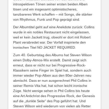
introspektiven Tönen seiner ersten beiden Alben
lösen und ein insgesamt optimistischeres,
tanzbareres Werk schaffen – mit Songs, die stärker
von Rhythmus, Funk und Pop geprägt sind.
Der Albumtitel geht auf eine Anekdote zurück: Collins
wurde in ein nobles Restaurant nicht eingelassen,
weil er kein Jackett trug, obwohl er dort mit Robert
Plant verabredet war. Der Vorfall inspirierte den
ironischen Titel NO JACKET REQUIRED.
Zum 40. Geburtstag des Albums hat Steven Wilson
einen Dolby-Atmos-Mix erstellt. Damit zeigt sich
erneut, dass er nicht nur bei Progressive-Rock-
Klassikern seine Finger im Spiel hat, sondern auch
immer wieder Pop-Alben aus den 80er-Jahren neu
abmischt. Dass er nun ausgerechnet Phil Collins in
seiner Remix-Vita hat, hat schon leicht ironische
Züge. Nicht wenige sehen in Phil Collins bis heute
eine Art Antichrist des Progressive Rock, der Genesis
auf die „dunkle Seite“ des Pop geführt hat. Und
Steven Wilson wird wiederum von vielen als Retter