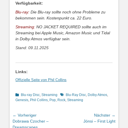
Verfügbarkeit:
Blu-ray:
Die Blu-ray sollte noch ohne Probleme zu
bekommen sein. Kostenpunkt ca. 22 Euro.
Streaming:
NO JACKET REQUIRED sollte auch im
Streaming bei Apple Music, Amazon Music und Tidal
in Dolby Atmos verfügbar sein.
Stand: 09.11.2025
Links:
Offizielle Seite von Phil Collins
Kategorien
Schlagworte
Blu-ray Disc
,
Streaming
Blu-Ray Disc
,
Dolby Atmos
,
Genesis
,
Phil Collins
,
Pop
,
Rock
,
Streaming
Beitragsnavigation
← Vorheriger
Nächster →
Vorheriger
Nächster
Dobrawa Czocher –
Jónsi – First Light
Beitrag:
Beitrag:
Dreamscapes