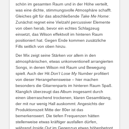
schön im gesamten Raum und in der Höhe verteilt,
was eine dichte, stimmungsvolle Atmosphäre schafft.
Gleiches gilt für das abschließende
Take Me Home
:
Zunächst regnet eine Vielzahl percussiver Elemente
von oben herab, bevor ein echtes Schlagzeug
einsetzt, das Wilson effektvoll im hinteren Raum
positioniert hat. Gegen Ende kommen zusätzliche
Fills seitlich von oben hinzu.
Der Mix zeigt seine Stärken vor allem in den
atmosphärischen, etwas unkonventionell arrangierten
Songs, in denen Wilson mit Raum und Bewegung
spielt. Auch der Hit
Don’t Lose My Number
profitiert
von dieser Herangehensweise – hier machen
besonders die Gitarrenparts im hinteren Raum Spaß.
Klanglich überzeugt das Album insgesamt durch
einen überraschend trockenen, klaren Gesamtklang,
der mit nur wenig Hall auskommt. Angesichts der
Produktionszeit Mitte der 80er ist das
bemerkenswert. Die tiefen Frequenzen hätten
stellenweise etwas kräftiger ausfallen dürfen,
während
Inside Out
im Gegenzug etwas höhenbetont