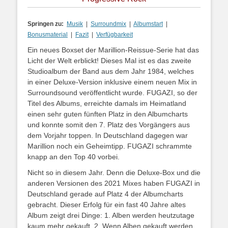
Springen zu:
Musik
|
Surroundmix
|
Albumstart
|
Bonusmaterial
|
Fazit
|
Verfügbarkeit
Ein neues Boxset der Marillion-Reissue-Serie hat das
Licht der Welt erblickt! Dieses Mal ist es das zweite
Studioalbum der Band aus dem Jahr 1984, welches
in einer Deluxe-Version inklusive einem neuen Mix in
Surroundsound veröffentlicht wurde. FUGAZI, so der
Titel des Albums, erreichte damals im Heimatland
einen sehr guten fünften Platz in den Albumcharts
und konnte somit den 7. Platz des Vorgängers aus
dem Vorjahr toppen. In Deutschland dagegen war
Marillion noch ein Geheimtipp. FUGAZI schrammte
knapp an den Top 40 vorbei.
Nicht so in diesem Jahr. Denn die Deluxe-Box und die
anderen Versionen des 2021 Mixes haben FUGAZI in
Deutschland gerade auf Platz 4 der Albumcharts
gebracht. Dieser Erfolg für ein fast 40 Jahre altes
Album zeigt drei Dinge: 1. Alben werden heutzutage
kaum mehr gekauft, 2. Wenn Alben gekauft werden,