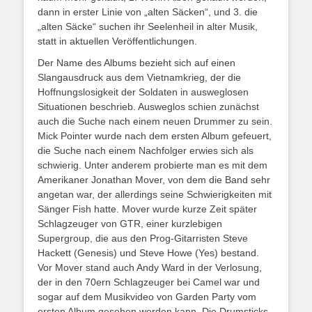
dann in erster Linie von „alten Säcken“, und 3. die
„alten Säcke“ suchen ihr Seelenheil in alter Musik,
statt in aktuellen Veröffentlichungen.
Der Name des Albums bezieht sich auf einen
Slangausdruck aus dem Vietnamkrieg, der die
Hoffnungslosigkeit der Soldaten in ausweglosen
Situationen beschrieb. Ausweglos schien zunächst
auch die Suche nach einem neuen Drummer zu sein.
Mick Pointer wurde nach dem ersten Album gefeuert,
die Suche nach einem Nachfolger erwies sich als
schwierig. Unter anderem probierte man es mit dem
Amerikaner Jonathan Mover, von dem die Band sehr
angetan war, der allerdings seine Schwierigkeiten mit
Sänger Fish hatte. Mover wurde kurze Zeit später
Schlagzeuger von GTR, einer kurzlebigen
Supergroup, die aus den Prog-Gitarristen Steve
Hackett (Genesis) und Steve Howe (Yes) bestand.
Vor Mover stand auch Andy Ward in der Verlosung,
der in den 70ern Schlagzeuger bei Camel war und
sogar auf dem Musikvideo von Garden Party vom
ersten Album gesehen werden kann. Die Drumsticks