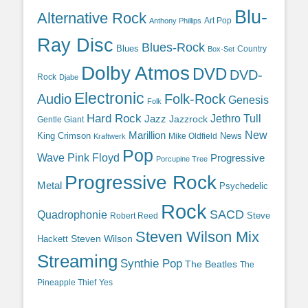
Blu-
Alternative Rock
Art Pop
Anthony Phillips
Ray Disc
Blues-Rock
Blues
Country
Box-Set
Dolby Atmos
DVD
DVD-
Rock
Djabe
Electronic
Audio
Folk-Rock
Genesis
Folk
Hard Rock
Jazz
Jethro Tull
Jazzrock
Gentle Giant
Marillion
New
King Crimson
News
Mike Oldfield
Kraftwerk
Pop
Wave
Pink Floyd
Progressive
Porcupine Tree
Progressive Rock
Metal
Psychedelic
Rock
SACD
Quadrophonie
Steve
Robert Reed
Steven Wilson Mix
Hackett
Steven Wilson
Streaming
Synthie Pop
The Beatles
The
Yes
Pineapple Thief