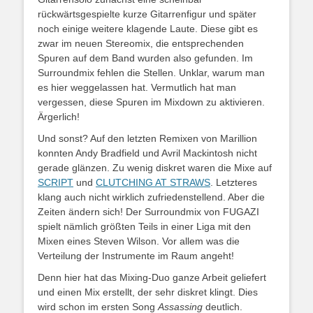
rückwärtsgespielte kurze Gitarrenfigur und später
noch einige weitere klagende Laute. Diese gibt es
zwar im neuen Stereomix, die entsprechenden
Spuren auf dem Band wurden also gefunden. Im
Surroundmix fehlen die Stellen. Unklar, warum man
es hier weggelassen hat. Vermutlich hat man
vergessen, diese Spuren im Mixdown zu aktivieren.
Ärgerlich!
Und sonst? Auf den letzten Remixen von Marillion
konnten Andy Bradfield und Avril Mackintosh nicht
gerade glänzen. Zu wenig diskret waren die Mixe auf
SCRIPT
und
CLUTCHING AT STRAWS
. Letzteres
klang auch nicht wirklich zufriedenstellend. Aber die
Zeiten ändern sich! Der Surroundmix von FUGAZI
spielt nämlich größten Teils in einer Liga mit den
Mixen eines Steven Wilson. Vor allem was die
Verteilung der Instrumente im Raum angeht!
Denn hier hat das Mixing-Duo ganze Arbeit geliefert
und einen Mix erstellt, der sehr diskret klingt. Dies
wird schon im ersten Song
Assassing
deutlich.