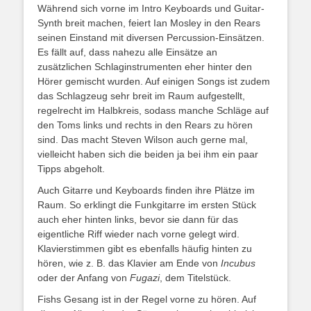
Während sich vorne im Intro Keyboards und Guitar-
Synth breit machen, feiert Ian Mosley in den Rears
seinen Einstand mit diversen Percussion-Einsätzen.
Es fällt auf, dass nahezu alle Einsätze an
zusätzlichen Schlaginstrumenten eher hinter den
Hörer gemischt wurden. Auf einigen Songs ist zudem
das Schlagzeug sehr breit im Raum aufgestellt,
regelrecht im Halbkreis, sodass manche Schläge auf
den Toms links und rechts in den Rears zu hören
sind. Das macht Steven Wilson auch gerne mal,
vielleicht haben sich die beiden ja bei ihm ein paar
Tipps abgeholt.
Auch Gitarre und Keyboards finden ihre Plätze im
Raum. So erklingt die Funkgitarre im ersten Stück
auch eher hinten links, bevor sie dann für das
eigentliche Riff wieder nach vorne gelegt wird.
Klavierstimmen gibt es ebenfalls häufig hinten zu
hören, wie z. B. das Klavier am Ende von
Incubus
oder der Anfang von
Fugazi
, dem Titelstück.
Fishs Gesang ist in der Regel vorne zu hören. Auf