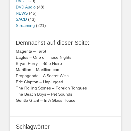
DVD
(129)
DVD Audio
(48)
NEWS
(45)
SACD
(43)
Streaming
(221)
Demnächst auf dieser Seite:
Magenta – Tarot
Eagles – One of These Nights
Bryan Ferry – Bête Noire
Marillion – Marillion.com
Propaganda – A Secret Wish
Eric Clapton – Unplugged
The Rolling Stones – Foreign Tongues
The Beach Boys – Pet Sounds
Gentle Giant – In A Glass House
Schlagwörter