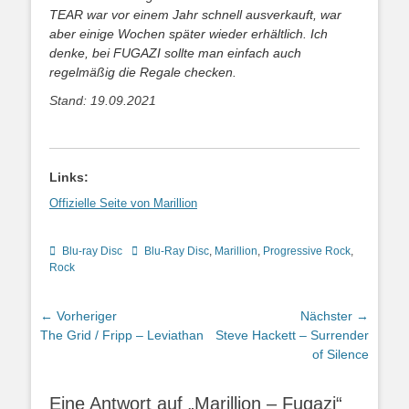
TEAR war vor einem Jahr schnell ausverkauft, war
aber einige Wochen später wieder erhältlich. Ich
denke, bei FUGAZI sollte man einfach auch
regelmäßig die Regale checken.
Stand: 19.09.2021
Links:
Offizielle Seite von Marillion
Kategorien
Schlagworte
Blu-ray Disc
Blu-Ray Disc
,
Marillion
,
Progressive Rock
,
Rock
Beitragsnavigation
← Vorheriger
Nächster →
Vorheriger
Nächster
The Grid / Fripp – Leviathan
Steve Hackett – Surrender
Beitrag:
Beitrag:
of Silence
Eine Antwort auf „Marillion – Fugazi“