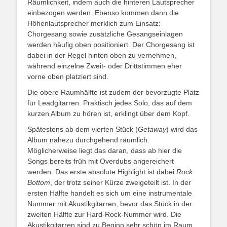
Räumlichkeit, indem auch die hinteren Lautsprecher
einbezogen werden. Ebenso kommen dann die
Höhenlautsprecher merklich zum Einsatz:
Chorgesang sowie zusätzliche Gesangseinlagen
werden häufig oben positioniert. Der Chorgesang ist
dabei in der Regel hinten oben zu vernehmen,
während einzelne Zweit- oder Drittstimmen eher
vorne oben platziert sind.
Die obere Raumhälfte ist zudem der bevorzugte Platz
für Leadgitarren. Praktisch jedes Solo, das auf dem
kurzen Album zu hören ist, erklingt über dem Kopf.
Spätestens ab dem vierten Stück (
Getaway
) wird das
Album nahezu durchgehend räumlich.
Möglicherweise liegt das daran, dass ab hier die
Songs bereits früh mit Overdubs angereichert
werden. Das erste absolute Highlight ist dabei
Rock
Bottom
, der trotz seiner Kürze zweigeteilt ist. In der
ersten Hälfte handelt es sich um eine instrumentale
Nummer mit Akustikgitarren, bevor das Stück in der
zweiten Hälfte zur Hard-Rock-Nummer wird. Die
Akustikgitarren sind zu Beginn sehr schön im Raum