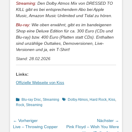
Streaming:
Den Dolby Atmos Mix von DRESSED TO
KILL gibt es bei entsprechendem Abo bei Apple
Music, Amazon Music Unlimited und Tidal zu hören.
Blu-ray:
Wie oben erwähnt, gibt es im bandeigenen
Shop eine Deluxe Edition für ca. 300 Euro (CDs und
Blu-ray) bzw. 400 Euro (Platten statt CDs). Enthalten
sind unzählige Outtakes, Demoversionen, Live-
Versionen und ja, ein T-Shirt!
Stand: 28.02.2026
Links:
Offizielle Webseite von Kiss
Kategorien
Schlagworte
Blu-ray Disc
,
Streaming
Dolby Atmos
,
Hard Rock
,
Kiss
,
Rock
,
Streaming
Beitragsnavigation
← Vorheriger
Nächster →
Vorheriger
Nächster
Live – Throwing Copper
Pink Floyd – Wish You Were