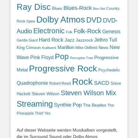
Ray Disc
Blues-Rock
Blues
Country
Box-Set
Dolby Atmos
DVD
DVD-
Rock
Djabe
Electronic
Audio
Folk-Rock
Genesis
Folk
Hard Rock
Jazz
Jethro Tull
Jazzrock
Gentle Giant
Marillion
New
King Crimson
News
Mike Oldfield
Kraftwerk
Pop
Wave
Pink Floyd
Progressive
Porcupine Tree
Progressive Rock
Metal
Psychedelic
Rock
SACD
Quadrophonie
Steve
Robert Reed
Steven Wilson Mix
Hackett
Steven Wilson
Streaming
Synthie Pop
The Beatles
The
Yes
Pineapple Thief
Auf dieser Webseite werden Musikalben vorgestellt,
die im Surround Sound oder Dolby Atmos