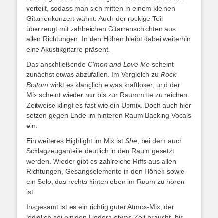
verteilt, sodass man sich mitten in einem kleinen
Gitarrenkonzert wähnt. Auch der rockige Teil
überzeugt mit zahlreichen Gitarrenschichten aus
allen Richtungen. In den Höhen bleibt dabei weiterhin
eine Akustikgitarre präsent.
Das anschließende
C’mon and Love Me
scheint
zunächst etwas abzufallen. Im Vergleich zu
Rock
Bottom
wirkt es klanglich etwas kraftloser, und der
Mix scheint wieder nur bis zur Raummitte zu reichen.
Zeitweise klingt es fast wie ein Upmix. Doch auch hier
setzen gegen Ende im hinteren Raum Backing Vocals
ein.
Ein weiteres Highlight im Mix ist
She
, bei dem auch
Schlagzeuganteile deutlich in den Raum gesetzt
werden. Wieder gibt es zahlreiche Riffs aus allen
Richtungen, Gesangselemente in den Höhen sowie
ein Solo, das rechts hinten oben im Raum zu hören
ist.
Insgesamt ist es ein richtig guter Atmos-Mix, der
lediglich bei einigen Liedern etwas Zeit braucht, bis