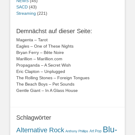
NEWS
(45)
SACD
(43)
Streaming
(221)
Demnächst auf dieser Seite:
Magenta – Tarot
Eagles – One of These Nights
Bryan Ferry – Bête Noire
Marillion – Marillion.com
Propaganda – A Secret Wish
Eric Clapton – Unplugged
The Rolling Stones – Foreign Tongues
The Beach Boys – Pet Sounds
Gentle Giant – In A Glass House
Schlagwörter
Blu-
Alternative Rock
Art Pop
Anthony Phillips