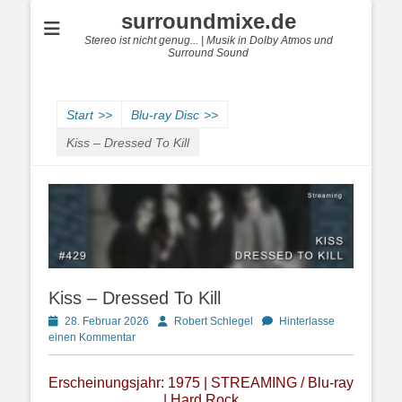
surroundmixe.de
Stereo ist nicht genug... | Musik in Dolby Atmos und
Surround Sound
Start
>>
Blu-ray Disc
>>
Kiss – Dressed To Kill
Kiss – Dressed To Kill
Posted
Autor
28. Februar 2026
Robert Schlegel
Hinterlasse
on
einen Kommentar
Erscheinungsjahr: 1975 | STREAMING / Blu-ray
| Hard Rock