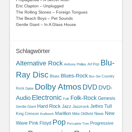
Eric Clapton – Unplugged
The Rolling Stones – Foreign Tongues
The Beach Boys – Pet Sounds
Gentle Giant – In A Glass House
Schlagwörter
Blu-
Alternative Rock
Art Pop
Anthony Phillips
Ray Disc
Blues-Rock
Blues
Country
Box-Set
Dolby Atmos
DVD
DVD-
Rock
Djabe
Electronic
Audio
Folk-Rock
Genesis
Folk
Hard Rock
Jazz
Jethro Tull
Jazzrock
Gentle Giant
Marillion
New
King Crimson
News
Mike Oldfield
Kraftwerk
Pop
Wave
Pink Floyd
Progressive
Porcupine Tree