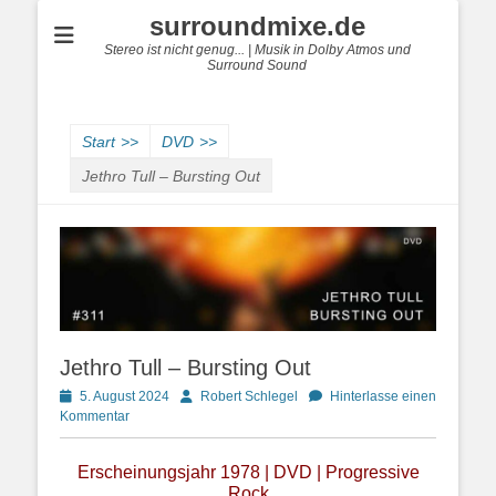
surroundmixe.de
Stereo ist nicht genug... | Musik in Dolby Atmos und
Surround Sound
Start
>>
DVD
>>
Jethro Tull – Bursting Out
Jethro Tull – Bursting Out
Posted
Autor
5. August 2024
Robert Schlegel
Hinterlasse einen
on
Kommentar
Erscheinungsjahr 1978 | DVD | Progressive
Rock