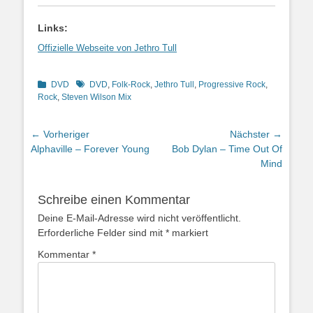
Links:
Offizielle Webseite von Jethro Tull
Kategorien
Schlagworte
DVD
DVD
,
Folk-Rock
,
Jethro Tull
,
Progressive Rock
,
Rock
,
Steven Wilson Mix
Beitragsnavigation
← Vorheriger
Nächster →
Vorheriger
Nächster
Alphaville – Forever Young
Bob Dylan – Time Out Of
Beitrag:
Beitrag:
Mind
Schreibe einen Kommentar
Deine E-Mail-Adresse wird nicht veröffentlicht.
Erforderliche Felder sind mit
*
markiert
Kommentar
*