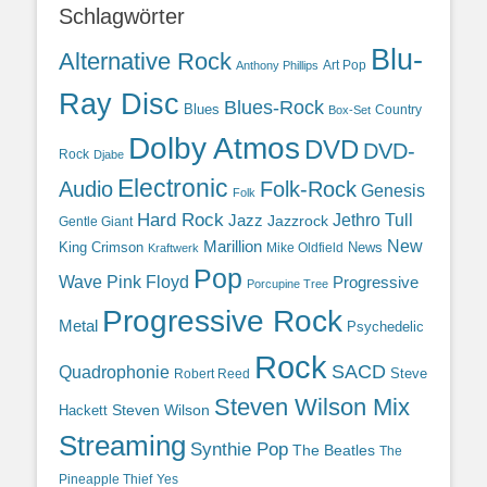
Schlagwörter
Blu-
Alternative Rock
Art Pop
Anthony Phillips
Ray Disc
Blues-Rock
Blues
Country
Box-Set
Dolby Atmos
DVD
DVD-
Rock
Djabe
Electronic
Audio
Folk-Rock
Genesis
Folk
Hard Rock
Jazz
Jethro Tull
Jazzrock
Gentle Giant
Marillion
New
King Crimson
News
Mike Oldfield
Kraftwerk
Pop
Wave
Pink Floyd
Progressive
Porcupine Tree
Progressive Rock
Metal
Psychedelic
Rock
SACD
Quadrophonie
Steve
Robert Reed
Steven Wilson Mix
Hackett
Steven Wilson
Streaming
Synthie Pop
The Beatles
The
Yes
Pineapple Thief