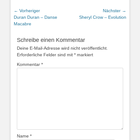
Beitragsnavigation
← Vorheriger
Nächster →
Vorheriger
Nächster
Duran Duran – Danse
Sheryl Crow – Evolution
Beitrag:
Beitrag:
Macabre
Schreibe einen Kommentar
Deine E-Mail-Adresse wird nicht veröffentlicht.
Erforderliche Felder sind mit
*
markiert
Kommentar
*
Name
*