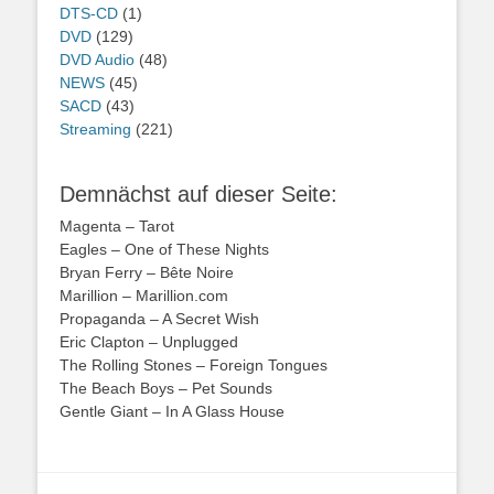
DTS-CD
(1)
DVD
(129)
DVD Audio
(48)
NEWS
(45)
SACD
(43)
Streaming
(221)
Demnächst auf dieser Seite:
Magenta – Tarot
Eagles – One of These Nights
Bryan Ferry – Bête Noire
Marillion – Marillion.com
Propaganda – A Secret Wish
Eric Clapton – Unplugged
The Rolling Stones – Foreign Tongues
The Beach Boys – Pet Sounds
Gentle Giant – In A Glass House