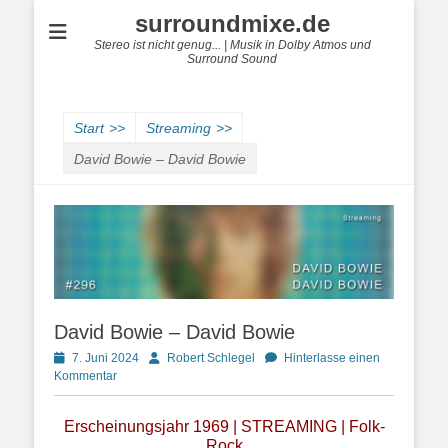
surroundmixe.de
Stereo ist nicht genug... | Musik in Dolby Atmos und
Surround Sound
Start
>>
Streaming
>>
David Bowie – David Bowie
David Bowie – David Bowie
Posted
Autor
7. Juni 2024
Robert Schlegel
Hinterlasse einen
on
Kommentar
Erscheinungsjahr 1969 | STREAMING | Folk-
Rock