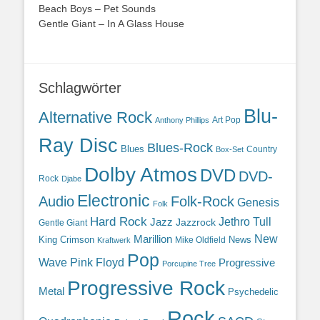
Beach Boys – Pet Sounds
Gentle Giant – In A Glass House
Schlagwörter
Blu-
Alternative Rock
Art Pop
Anthony Phillips
Ray Disc
Blues-Rock
Blues
Country
Box-Set
Dolby Atmos
DVD
DVD-
Rock
Djabe
Electronic
Audio
Folk-Rock
Genesis
Folk
Hard Rock
Jazz
Jethro Tull
Jazzrock
Gentle Giant
Marillion
New
King Crimson
News
Mike Oldfield
Kraftwerk
Pop
Wave
Pink Floyd
Progressive
Porcupine Tree
Progressive Rock
Metal
Psychedelic
Rock