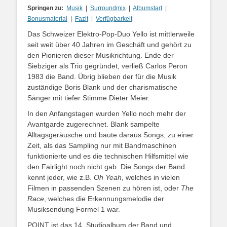
Springen zu:
Musik
|
Surroundmix
|
Albumstart
|
Bonusmaterial
|
Fazit
|
Verfügbarkeit
Das Schweizer Elektro-Pop-Duo Yello ist mittlerweile
seit weit über 40 Jahren im Geschäft und gehört zu
den Pionieren dieser Musikrichtung. Ende der
Siebziger als Trio gegründet, verließ Carlos Peron
1983 die Band. Übrig blieben der für die Musik
zuständige Boris Blank und der charismatische
Sänger mit tiefer Stimme Dieter Meier.
In den Anfangstagen wurden Yello noch mehr der
Avantgarde zugerechnet. Blank sampelte
Alltagsgeräusche und baute daraus Songs, zu einer
Zeit, als das Sampling nur mit Bandmaschinen
funktionierte und es die technischen Hilfsmittel wie
den Fairlight noch nicht gab. Die Songs der Band
kennt jeder, wie z.B.
Oh Yeah
, welches in vielen
Filmen in passenden Szenen zu hören ist, oder
The
Race
, welches die Erkennungsmelodie der
Musiksendung Formel 1 war.
POINT ist das 14. Studioalbum der Band und