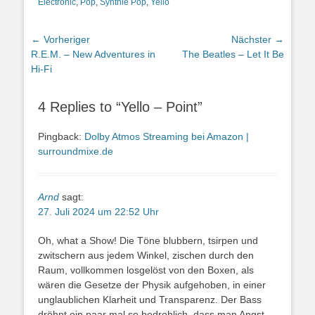
Electronic
,
Pop
,
Synthie Pop
,
Yello
Beitragsnavigation
← Vorheriger
Nächster →
Vorheriger
Nächster
R.E.M. – New Adventures in
The Beatles – Let It Be
Beitrag:
Beitrag:
Hi-Fi
4 Replies to “Yello – Point”
Pingback:
Dolby Atmos Streaming bei Amazon |
surroundmixe.de
Arnd
sagt:
27. Juli 2024 um 22:52 Uhr
Oh, what a Show! Die Töne blubbern, tsirpen und
zwitschern aus jedem Winkel, zischen durch den
Raum, vollkommen losgelöst von den Boxen, als
wären die Gesetze der Physik aufgehoben, in einer
unglaublichen Klarheit und Transparenz. Der Bass
dröhnt ein paar mal so bedrohlich, dass man Angst