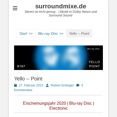
surroundmixe.de
Stereo ist nicht genug... | Musik in Dolby Atmos und
Surround Sound
Start
>>
Blu-ray Disc
>>
Yello – Point
Yello – Point
Posted
Autor
27. Februar 2022
Robert Schlegel
4
on
Kommentare
Erscheinungsjahr 2020 | Blu-ray Disc |
Electronic