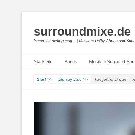
surroundmixe.de
Stereo ist nicht genug... | Musik in Dolby Atmos und Sur
Primäres Menü
Zum
Startseite
Bands
Musik in Surround-So
Inhalt
springen
Start
>>
Blu-ray Disc
>>
Tangerine Dream – R