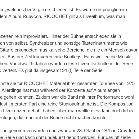
, welches bei Virgin erschienen ist. Es wurde ursprünglich im
h dem Album Rubycon. RICOCHET gilt als Livealbum, was man
erten rein improvisiert. Hinter der Bühne entschieden sie in
sich von selbst. Synthesizer und sonstige Tasteninstrumente wie
Gitarre erkundeten musikalische Bereiche, die nie ein Mensch davor
u. Aus der Zeit kursieren viele Bootlegs. Fans wollten die Musik,
chen. Vor etwa 15 Jahren wurden diese Livemitschnitte in der Serie
rteilt. Es gibt da insgesamt 94 (!) Teile der Serie.
konnte sie für RICOCHET Material ihrer gesamten Tournee von 1975
 Allerdings hat man während der Konzerte auf Albumlängen
de gehen konnten. Zudem war die Band mit ihrer Performance wohl
st im ersten Part eine reine Studioaufnahme ist. Die Komposition
em Livekonzert gehabt haben, aber man wollte dies dann doch lieber
nzufügen, die man auf der Bühne nicht machen konnte.
h live aufgenommen wurden und zwar am 23. Oktober 1975 in Croydon.
ee Serie und kann dort ungekürzt gehört werden. Für das offizielle