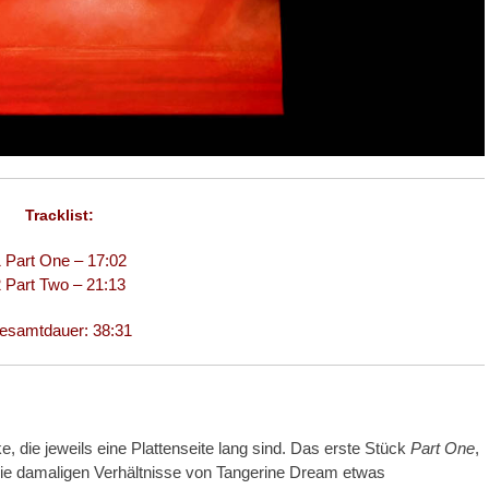
Tracklist:
 Part One – 17:02
 Part Two – 21:13
esamtdauer: 38:31
 die jeweils eine Plattenseite lang sind. Das erste Stück
Part One
,
die damaligen Verhältnisse von Tangerine Dream etwas