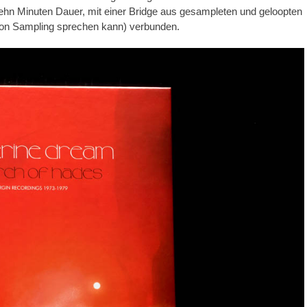
hn Minuten Dauer, mit einer Bridge aus gesampleten und geloopten
n Sampling sprechen kann) verbunden.