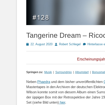
Tangerine Dream – Rico
Posted
Autor
22. August 2020
Robert Schlegel
Hinterlasse
on
Erscheinungsjahr
Springen zu:
Musik
|
Surroundmix
|
Albumstart
|
Bonusmate
Neben
Phaedra
und dem bisher unveröffentlichten
Mastertapes in den Archiven der deutschen Elektr
Wilson konnte somit von diesem Album einen Surrou
der üppigen Box mit der Retrospektive der Jahre 1
Set (siehe Bild unten)
hier
.