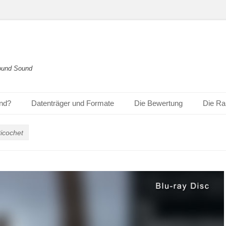
round Sound
und?
Datenträger und Formate
Die Bewertung
Die Ra
icochet