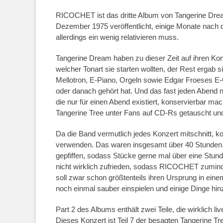
RICOCHET ist das dritte Album von Tangerine Dream
Dezember 1975 veröffentlicht, einige Monate nac
allerdings ein wenig relativieren muss.
Tangerine Dream haben zu dieser Zeit auf ihren Konz
welcher Tonart sie starten wollten, der Rest ergab 
Mellotron, E-Piano, Orgeln sowie Edgar Froeses E-
oder danach gehört hat. Und das fast jeden Abend ne
die nur für einen Abend existiert, konservierbar ma
Tangerine Tree unter Fans auf CD-Rs getauscht und ve
Da die Band vermutlich jedes Konzert mitschnitt, 
verwenden. Das waren insgesamt über 40 Stunden.
gepfiffen, sodass Stücke gerne mal über eine Stun
nicht wirklich zufrieden, sodass RICOCHET zuminde
soll zwar schon größtenteils ihren Ursprung in ein
noch einmal sauber einspielen und einige Dinge hi
Part 2 des Albums enthält zwei Teile, die wirklic
Dieses Konzert ist Teil 7 der besagten Tangerine Tr