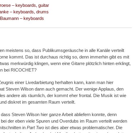
oese – keyboards, guitar
ranke – keyboards, drums
 Baumann – keyboards
en meistens so, dass Publikumsgeräusche in alle Kanäle verteilt
rne kommt. Das ist durchaus richtig so, denn immerhin gibt es mit
s merkwürdig klingen, wenn eine Gitarre plötzlich hinten erklingt,
 nun bei RICOCHET?
ugnis einer Livedarbietung herhalten kann, kann man hier
s hat Steven Wilson dann auch gemacht. Der wenige Applaus, den
es andere als räumlich, der kommt eher frontal. Die Musik ist wie
 und diskret im gesamten Raum verteilt.
, dass Steven Wilson hier ganze Arbeit abliefern konnte, denn
 bei der eben viele Spuren und Overdubs im Raum verteilt werden
itschnitten in
Part Two
ist dies aber etwas problematischer. Die