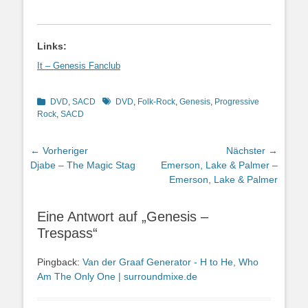
Links:
It – Genesis Fanclub
Kategorien
Schlagworte
DVD
,
SACD
DVD
,
Folk-Rock
,
Genesis
,
Progressive
Rock
,
SACD
Beitragsnavigation
← Vorheriger
Nächster →
Vorheriger
Nächster
Djabe – The Magic Stag
Emerson, Lake & Palmer –
Beitrag:
Beitrag:
Emerson, Lake & Palmer
Eine Antwort auf „Genesis –
Trespass“
Pingback:
Van der Graaf Generator - H to He, Who
Am The Only One | surroundmixe.de