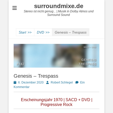
surroundmixe.de
Stereo ist nicht genug... | Musik in Dolby Atmos und
Surround Sound
Start
>>
DVD
>>
Genesis – Trespass
Genesis – Trespass
Posted
Autor
6. Dezember 2020
Robert Schlegel
Ein
on
Kommentar
Erscheinungsjahr 1970 | SACD + DVD |
Progressive Rock