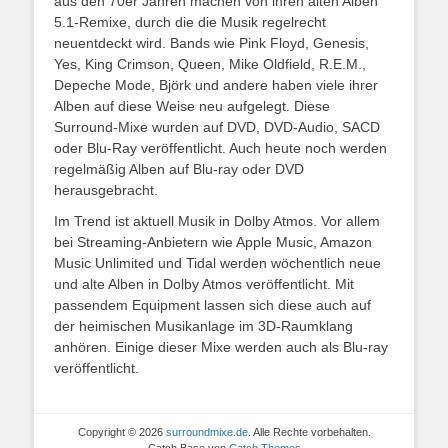
aus den 70er Jahren machen von ihren alten Alben
5.1-Remixe, durch die die Musik regelrecht
neuentdeckt wird. Bands wie Pink Floyd, Genesis,
Yes, King Crimson, Queen, Mike Oldfield, R.E.M.,
Depeche Mode, Björk und andere haben viele ihrer
Alben auf diese Weise neu aufgelegt. Diese
Surround-Mixe wurden auf DVD, DVD-Audio, SACD
oder Blu-Ray veröffentlicht. Auch heute noch werden
regelmäßig Alben auf Blu-ray oder DVD
herausgebracht.
Im Trend ist aktuell Musik in Dolby Atmos. Vor allem
bei Streaming-Anbietern wie Apple Music, Amazon
Music Unlimited und Tidal werden wöchentlich neue
und alte Alben in Dolby Atmos veröffentlicht. Mit
passendem Equipment lassen sich diese auch auf
der heimischen Musikanlage im 3D-Raumklang
anhören. Einige dieser Mixe werden auch als Blu-ray
veröffentlicht.
Copyright © 2026
surroundmixe.de
. Alle Rechte vorbehalten.
Catch Base von
Catch Themes