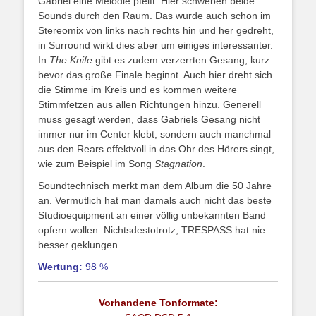
Gabriel eine Melodie pfeift. Hier schweben beide
Sounds durch den Raum. Das wurde auch schon im
Stereomix von links nach rechts hin und her gedreht,
in Surround wirkt dies aber um einiges interessanter.
In
The Knife
gibt es zudem verzerrten Gesang, kurz
bevor das große Finale beginnt. Auch hier dreht sich
die Stimme im Kreis und es kommen weitere
Stimmfetzen aus allen Richtungen hinzu. Generell
muss gesagt werden, dass Gabriels Gesang nicht
immer nur im Center klebt, sondern auch manchmal
aus den Rears effektvoll in das Ohr des Hörers singt,
wie zum Beispiel im Song
Stagnation
.
Soundtechnisch merkt man dem Album die 50 Jahre
an. Vermutlich hat man damals auch nicht das beste
Studioequipment an einer völlig unbekannten Band
opfern wollen. Nichtsdestotrotz, TRESPASS hat nie
besser geklungen.
Wertung:
98 %
Vorhandene Tonformate: