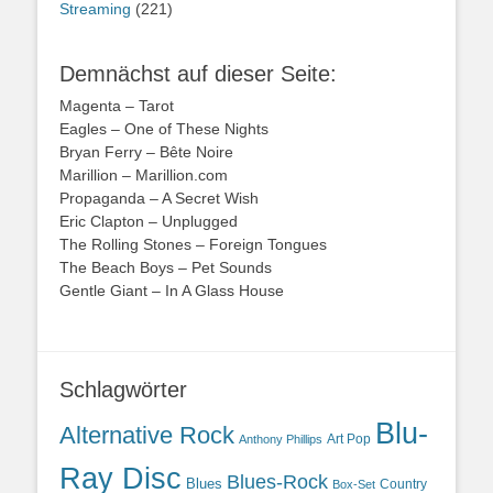
Streaming
(221)
Demnächst auf dieser Seite:
Magenta – Tarot
Eagles – One of These Nights
Bryan Ferry – Bête Noire
Marillion – Marillion.com
Propaganda – A Secret Wish
Eric Clapton – Unplugged
The Rolling Stones – Foreign Tongues
The Beach Boys – Pet Sounds
Gentle Giant – In A Glass House
Schlagwörter
Blu-
Alternative Rock
Art Pop
Anthony Phillips
Ray Disc
Blues-Rock
Blues
Country
Box-Set