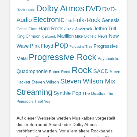
Dolby Atmos
DVD
DVD-
Rock
Djabe
Electronic
Audio
Folk-Rock
Genesis
Folk
Hard Rock
Jazz
Jethro Tull
Jazzrock
Gentle Giant
Marillion
New
King Crimson
News
Mike Oldfield
Kraftwerk
Pop
Wave
Pink Floyd
Progressive
Porcupine Tree
Progressive Rock
Metal
Psychedelic
Rock
SACD
Quadrophonie
Steve
Robert Reed
Steven Wilson Mix
Hackett
Steven Wilson
Streaming
Synthie Pop
The Beatles
The
Yes
Pineapple Thief
Auf dieser Webseite werden Musikalben vorgestellt,
die im Surround Sound oder Dolby Atmos
veröffentlicht wurden. Vor allem ältere Rockbands