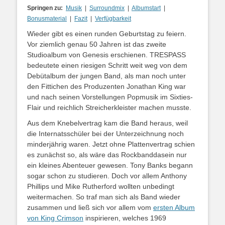
Springen zu:
Musik
|
Surroundmix
|
Albumstart
|
Bonusmaterial
|
Fazit
|
Verfügbarkeit
Wieder gibt es einen runden Geburtstag zu feiern.
Vor ziemlich genau 50 Jahren ist das zweite
Studioalbum von Genesis erschienen. TRESPASS
bedeutete einen riesigen Schritt weit weg von dem
Debütalbum der jungen Band, als man noch unter
den Fittichen des Produzenten Jonathan King war
und nach seinen Vorstellungen Popmusik im Sixties-
Flair und reichlich Streicherkleister machen musste.
Aus dem Knebelvertrag kam die Band heraus, weil
die Internatsschüler bei der Unterzeichnung noch
minderjährig waren. Jetzt ohne Plattenvertrag schien
es zunächst so, als wäre das Rockbanddasein nur
ein kleines Abenteuer gewesen. Tony Banks begann
sogar schon zu studieren. Doch vor allem Anthony
Phillips und Mike Rutherford wollten unbedingt
weitermachen. So traf man sich als Band wieder
zusammen und ließ sich vor allem vom
ersten Album
von King Crimson
inspirieren, welches 1969