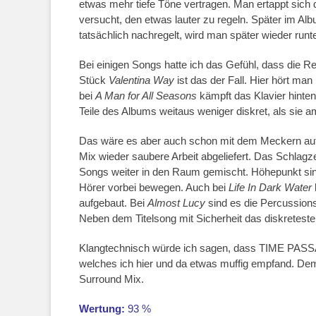
etwas mehr tiefe Töne vertragen. Man ertappt sich 
versucht, den etwas lauter zu regeln. Später im A
tatsächlich nachregelt, wird man später wieder runt
Bei einigen Songs hatte ich das Gefühl, dass die R
Stück
Valentina Way
ist das der Fall. Hier hört ma
bei
A Man for All Seasons
kämpft das Klavier hinte
Teile des Albums weitaus weniger diskret, als sie a
Das wäre es aber auch schon mit dem Meckern au
Mix wieder saubere Arbeit abgeliefert. Das Schlagze
Songs weiter in den Raum gemischt. Höhepunkt sind 
Hörer vorbei bewegen. Auch bei
Life In Dark Water
aufgebaut. Bei
Almost Lucy
sind es die Percussions,
Neben dem Titelsong mit Sicherheit das diskretest
Klangtechnisch würde ich sagen, dass TIME PASSA
welches ich hier und da etwas muffig empfand. D
Surround Mix.
Wertung:
93 %