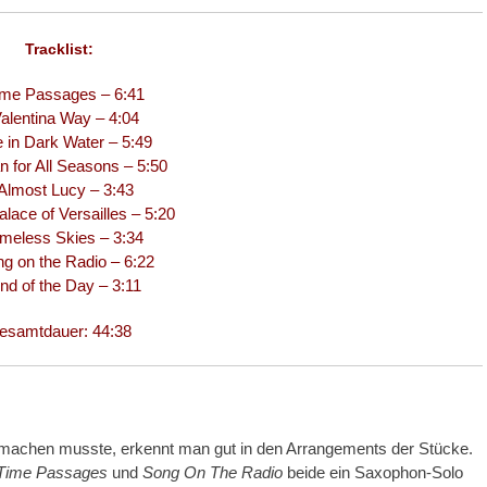
Tracklist:
ime Passages – 6:41
Valentina Way – 4:04
e in Dark Water – 5:49
n for All Seasons – 5:50
Almost Lucy – 3:43
lace of Versailles – 5:20
imeless Skies – 3:34
g on the Radio – 6:22
nd of the Day – 3:11
esamtdauer: 44:38
 machen musste, erkennt man gut in den Arrangements der Stücke.
Time Passages
und
Song On The Radio
beide ein Saxophon-Solo