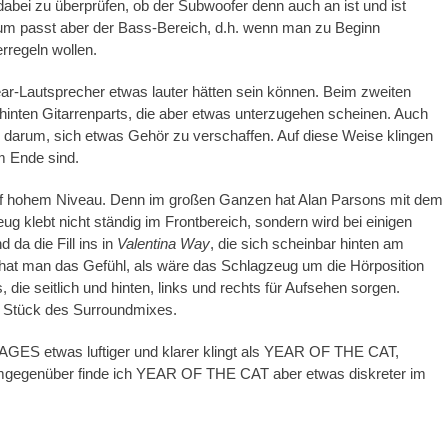
dabei zu überprüfen, ob der Subwoofer denn auch an ist und ist
lbum passt aber der Bass-Bereich, d.h. wenn man zu Beginn
erregeln wollen.
ear-Lautsprecher etwas lauter hätten sein können. Beim zweiten
n hinten Gitarrenparts, die aber etwas unterzugehen scheinen. Auch
n darum, sich etwas Gehör zu verschaffen. Auf diese Weise klingen
m Ende sind.
f hohem Niveau. Denn im großen Ganzen hat Alan Parsons mit dem
ug klebt nicht ständig im Frontbereich, sondern wird bei einigen
da die Fill ins in
Valentina Way
, die sich scheinbar hinten am
hat man das Gefühl, als wäre das Schlagzeug um die Hörposition
 die seitlich und hinten, links und rechts für Aufsehen sorgen.
e Stück des Surroundmixes.
GES etwas luftiger und klarer klingt als YEAR OF THE CAT,
emgegenüber finde ich YEAR OF THE CAT aber etwas diskreter im