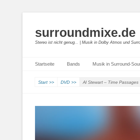
surroundmixe.de
Stereo ist nicht genug... | Musik in Dolby Atmos und Sur
Primäres Menü
Zum
Startseite
Bands
Musik in Surround-So
Inhalt
springen
Start
>>
DVD
>>
Al Stewart – Time Passages