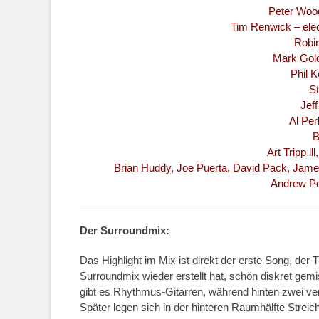
Peter Wood
Tim Renwick – electr
Robin
Mark Gold
Phil 
St
Jef
Al Per
B
Art Tripp ll
Brian Huddy, Joe Puerta, David Pack, James
Andrew Po
Der Surroundmix:
Das Highlight im Mix ist direkt der erste Song, der 
Surroundmix wieder erstellt hat, schön diskret ge
gibt es Rhythmus-Gitarren, während hinten zwei ver
Später legen sich in der hinteren Raumhälfte Streic