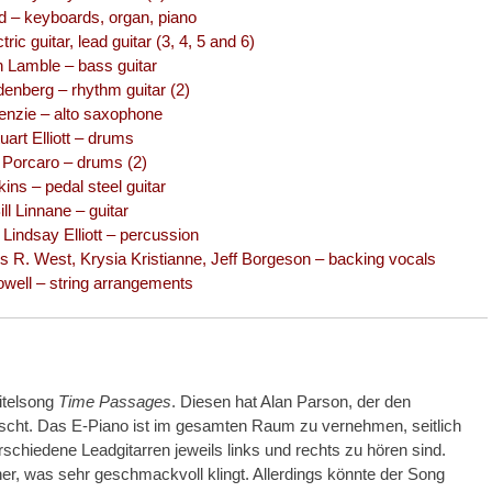
 – keyboards, organ, piano
ic guitar, lead guitar (3, 4, 5 and 6)
 Lamble – bass guitar
enberg – rhythm guitar (2)
Kenzie – alto saxophone
uart Elliott – drums
f Porcaro – drums (2)
kins – pedal steel guitar
ill Linnane – guitar
l, Lindsay Elliott – percussion
 R. West, Krysia Kristianne, Jeff Borgeson – backing vocals
well – string arrangements
Titelsong
Time Passages
. Diesen hat Alan Parson, der den
mischt. Das E-Piano ist im gesamten Raum zu vernehmen, seitlich
schiedene Leadgitarren jeweils links und rechts zu hören sind.
her, was sehr geschmackvoll klingt. Allerdings könnte der Song