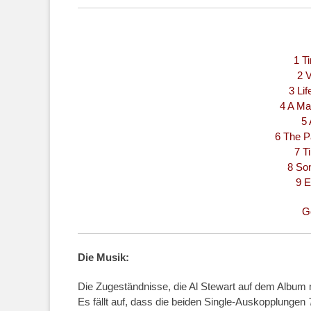
1 T
2 
3 Lif
4 A Ma
5 
6 The Pa
7 T
8 Son
9 E
G
Die Musik:
Die Zugeständnisse, die Al Stewart auf dem Album
Es fällt auf, dass die beiden Single-Auskopplungen