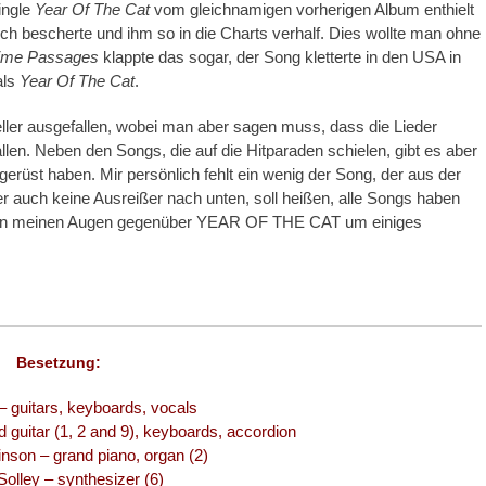
ingle
Year Of The Cat
vom gleichnamigen vorherigen Album enthielt
 bescherte und ihm so in die Charts verhalf. Dies wollte man ohne
ime Passages
klappte das sogar, der Song kletterte in den USA in
als
Year Of The Cat
.
er ausgefallen, wobei man aber sagen muss, dass die Lieder
en. Neben den Songs, die auf die Hitparaden schielen, gibt es aber
erüst haben. Mir persönlich fehlt ein wenig der Song, der aus der
er auch keine Ausreißer nach unten, soll heißen, alle Songs haben
er in meinen Augen gegenüber YEAR OF THE CAT um einiges
Besetzung:
– guitars, keyboards, vocals
ad guitar (1, 2 and 9), keyboards, accordion
inson – grand piano, organ (2)
Solley – synthesizer (6)