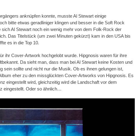
ängers anknüpfen konnte, musste Al Stewart einige
h bitte etwas geradliniger klingen und besser in die Soft Rock
 sich Al Stewart noch ein wenig mehr von dem Folk-Rock der
ich. Das Titelstück (um zwei Minuten gekürzt) kam in den USA bis
te es in die Top 10.
ür ihr Cover-Artwork hochgelobt wurde. Hipgnosis waren für ihre
ltbekannt. Da sieht man, dass man bei Al Stewart keine Kosten und
ein sollte und nicht nur die Musik. Ob es ihnen gelungen ist,
s Album eher zu den missglückten Cover-Artworks von Hipgnosis. Es
z eingestellt wird, gleichzeitig wird die Landschaft vor dem
z eingestellt. Oder so ähnlich…