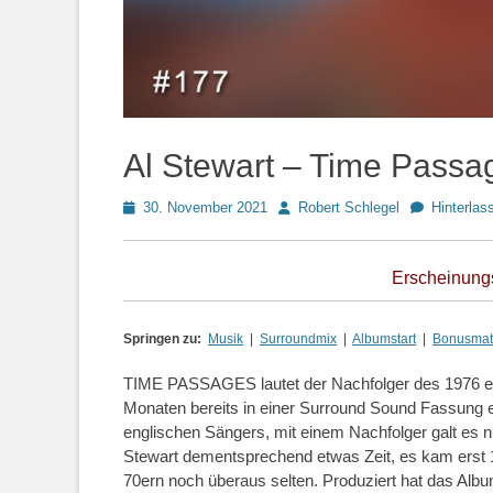
Al Stewart – Time Passa
Posted
Autor
30. November 2021
Robert Schlegel
Hinterla
on
Erscheinungs
Springen zu:
Musik
|
Surroundmix
|
Albumstart
|
Bonusmate
TIME PASSAGES lautet der Nachfolger des 1976 e
Monaten bereits in einer Surround Sound Fassung 
englischen Sängers, mit einem Nachfolger galt es 
Stewart dementsprechend etwas Zeit, es kam erst 
70ern noch überaus selten. Produziert hat das Albu