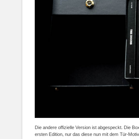
Die andere offizielle Version ist abgespeckt. Die B
ersten Edition, nur das diese nun mit dem Tür-Motiv