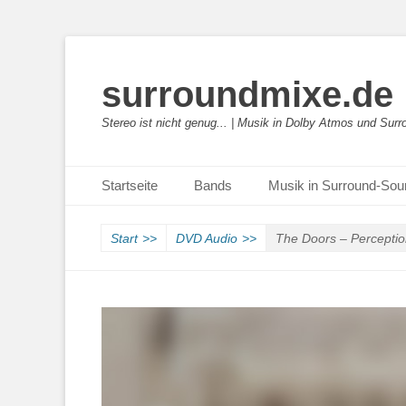
surroundmixe.de
Stereo ist nicht genug... | Musik in Dolby Atmos und Sur
Primäres Menü
Zum
Startseite
Bands
Musik in Surround-So
Inhalt
springen
Start
>>
DVD Audio
>>
The Doors – Perceptio