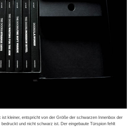
ox ist kleiner, entspricht von der Größe der schwarzen Innenbox der
 bedruckt und nicht schwarz ist. Der eingebaute Türspion fehlt