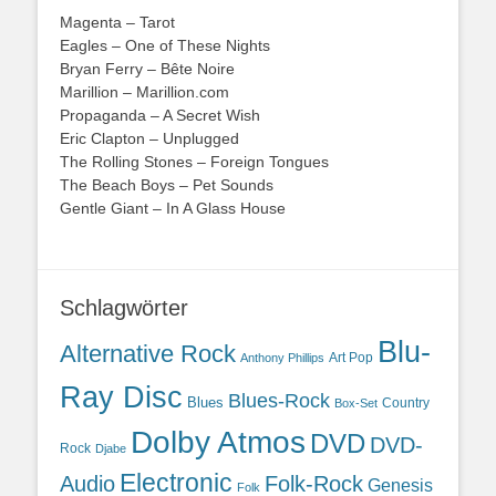
Magenta – Tarot
Eagles – One of These Nights
Bryan Ferry – Bête Noire
Marillion – Marillion.com
Propaganda – A Secret Wish
Eric Clapton – Unplugged
The Rolling Stones – Foreign Tongues
The Beach Boys – Pet Sounds
Gentle Giant – In A Glass House
Schlagwörter
Blu-
Alternative Rock
Art Pop
Anthony Phillips
Ray Disc
Blues-Rock
Blues
Country
Box-Set
Dolby Atmos
DVD
DVD-
Rock
Djabe
Electronic
Audio
Folk-Rock
Genesis
Folk