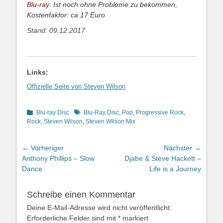
Blu-ray:
Ist noch ohne Probleme zu bekommen,
Kostenfaktor: ca 17 Euro
Stand: 09.12.2017
Links:
Offizielle Seite von Steven Wilson
Kategorien
Schlagworte
Blu-ray Disc
Blu-Ray Disc
,
Pop
,
Progressive Rock
,
Rock
,
Steven Wilson
,
Steven Wilson Mix
Beitragsnavigation
← Vorheriger
Nächster →
Vorheriger
Nächster
Anthony Phillips – Slow
Djabe & Steve Hackett –
Beitrag:
Beitrag:
Dance
Life is a Journey
Schreibe einen Kommentar
Deine E-Mail-Adresse wird nicht veröffentlicht.
Erforderliche Felder sind mit
*
markiert