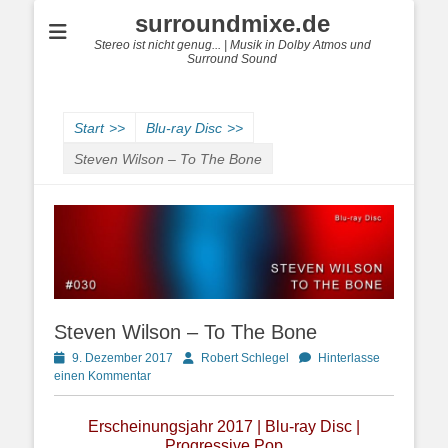
surroundmixe.de
Stereo ist nicht genug... | Musik in Dolby Atmos und
Surround Sound
Start
>>
Blu-ray Disc
>>
Steven Wilson – To The Bone
Steven Wilson – To The Bone
Posted
Autor
9. Dezember 2017
Robert Schlegel
Hinterlasse
on
einen Kommentar
Erscheinungsjahr 2017 | Blu-ray Disc |
Progressive Pop